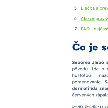
Liečba a pre
Aké prípravk
FAQ - najčas
Čo je 
Seborea alebo s
pôvodu. Ide o c
hustotou maz
pomenovanie.
S
dermatitída zna
červených zápalo
Podľa štúdií (1)
s