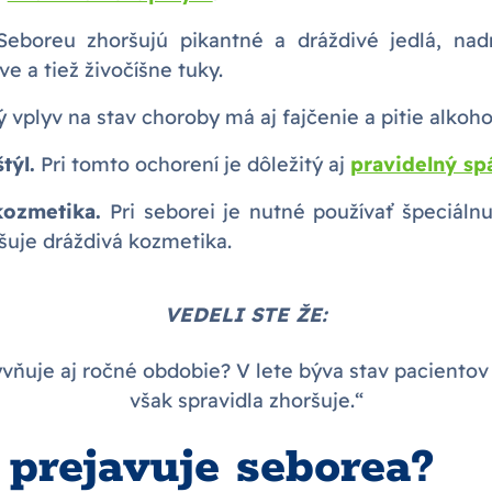
eboreu zhoršujú pikantné a dráždivé jedlá, na
ve a tiež živočíšne tuky.
 vplyv na stav choroby má aj fajčenie a pitie alkoho
týl.
Pri tomto ochorení je dôležitý aj
pravidelný sp
ozmetika.
Pri seborei je nutné používať špeciáln
šuje dráždivá kozmetika.
VEDELI STE ŽE:
ňuje aj ročné obdobie? V lete býva stav pacientov 
však spravidla zhoršuje.“
 prejavuje seborea?