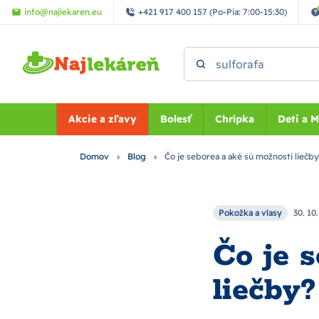
Preskočiť na hlavný obsah
info@najlekaren.eu
+421 917 400 157 (Po-Pia: 7:00-15:30)
Vyhľadať
Akcie a zľavy
Bolesť
Chrípka
Deti a 
Domov
Blog
Čo je seborea a aké sú možnosti liečb
Pokožka a vlasy
30. 10
Čo je 
liečby?