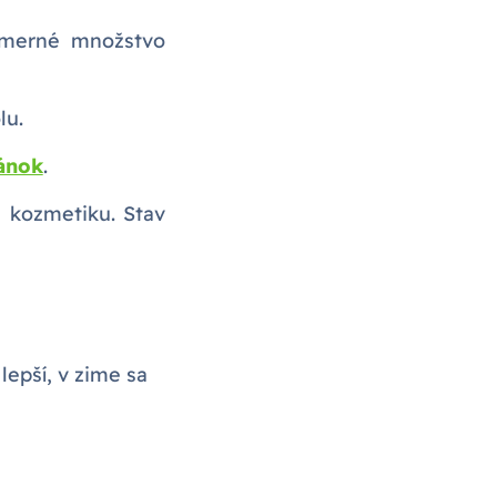
dmerné množstvo
lu.
ánok
.
u kozmetiku. Stav
lepší, v zime sa