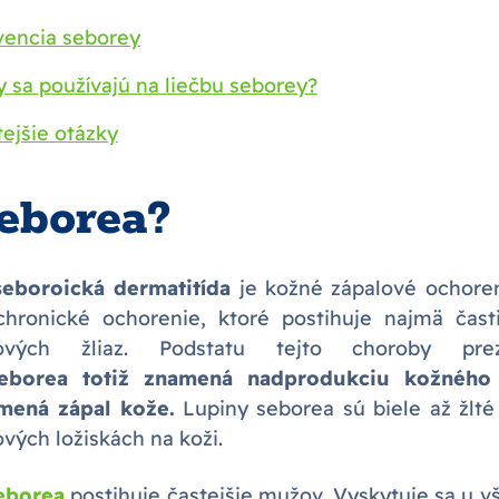
vencia seborey
y sa používajú na liečbu seborey?
tejšie otázky
seborea?
eboroická dermatitída
je kožné zápalové ochore
hronické ochorenie, ktoré postihuje najmä čast
ových žliaz. Podstatu tejto choroby pre
eborea totiž znamená nadprodukciu kožnéh
mená zápal kože.
Lupiny seborea sú biele až žlté
vých ložiskách na koži.
eborea
postihuje častejšie mužov. Vyskytuje sa u 