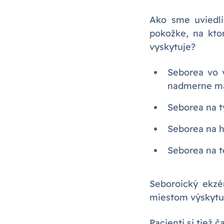
Ako sme uviedli
pokožke, na kto
vyskytuje?
Seborea vo v
nadmerne ma
Seborea na tv
Seborea na h
Seborea na t
Seboroický ekzé
miestom výskytu j
Pacienti si tiež 