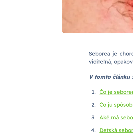
Seborea je choro
viditeľná, opako
V tomto článku 
Čo je sebore
Čo ju spôsob
Aké má sebo
Detská sebo