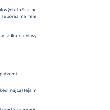
lových ložísk na
 seborea na tele
dôsledku sa vlasy
opatkami
keď najčastejším
iel medzi seboreou