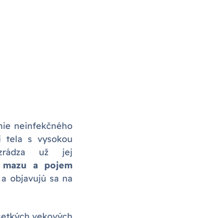
nie neinfekčného
i tela s vysokou
zrádza už jej
o mazu a pojem
 a objavujú sa na
všetkých vekových