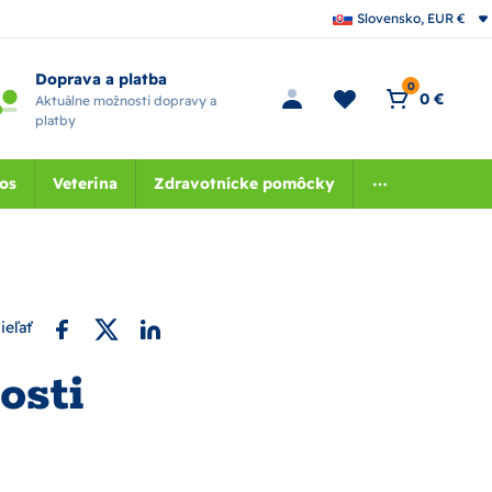
Slovensko, EUR €
Doprava a platba
0
0 €
Aktuálne možnosti dopravy a
platby
nos
Veterina
Zdravotnícke pomôcky
ieľať
osti