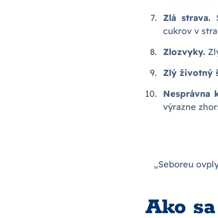
Zlá strava.
S
cukrov v stra
Zlozvyky.
Zlý
Zlý životný š
Nesprávna k
výrazne zhor
„Seboreu ovplyv
Ako sa