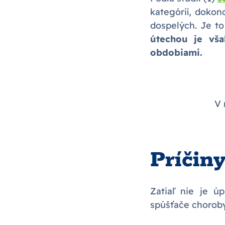
kategórií, dokon
dospelých. Je to
útechou je vša
obdobiami.
V 
Príčiny
Zatiaľ nie je ú
spúšťače choroby 