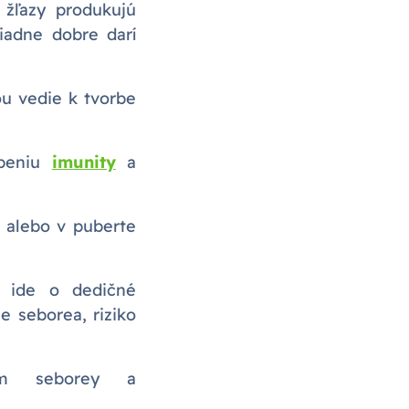
žľazy produkujú
iadne dobre darí
ou vedie k tvorbe
abeniu
imunity
a
alebo v puberte
e ide o dedičné
je seborea, riziko
ním seborey a