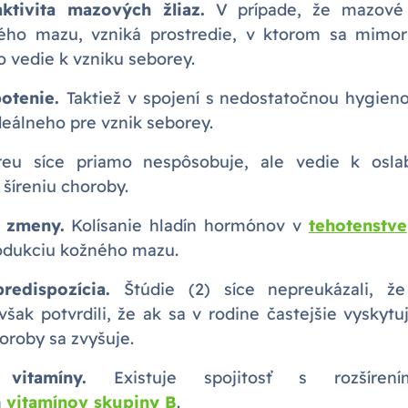
tivita mazových žliaz.
V prípade, že mazové 
ného mazu, vzniká prostredie, v ktorom sa mimor
o vedie k vzniku seborey.
otenie.
Taktiež v spojení s nedostatočnou hygien
deálneho pre vznik seborey.
reu síce priamo nespôsobuje, ale vedie k osl
 šíreniu choroby.
 zmeny.
Kolísanie hladín hormónov v
tehotenstve
odukciu kožného mazu.
redispozícia.
Štúdie (2) síce nepreukázali, ž
však potvrdili, že ak sa v rodine častejšie vyskytu
oroby sa zvyšuje.
vitamíny.
Existuje spojitosť s rozšíre
m
vitamínov skupiny B
.