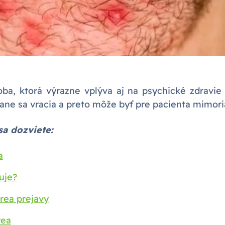
ba, ktorá výrazne vplýva aj na psychické zdravie 
vane sa vracia a preto môže byť pre pacienta mimor
sa dozviete:
a
uje?
rea prejavy
rea