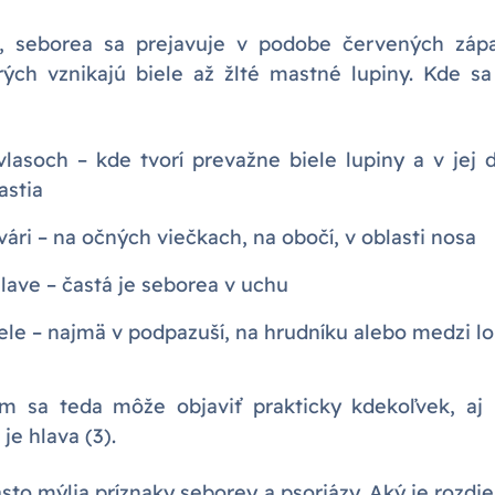
, seborea sa prejavuje v podobe červených zápa
rých vznikajú biele až žlté mastné lupiny. Kde sa
lasoch – kde tvorí prevažne biele lupiny a v jej 
stia
ári – na očných viečkach, na obočí, v oblasti nosa
lave – častá je seborea v uchu
ele – najmä v podpazuší, na hrudníku alebo medzi l
m sa teda môže objaviť prakticky kdekoľvek, aj 
e hlava (3).
často mýlia príznaky seborey a psoriázy. Aký je rozd