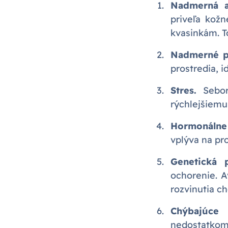
Nadmerná ak
priveľa kož
kvasinkám. T
Nadmerné p
prostredia, i
Stres.
Sebo
rýchlejšiemu
Hormonálne
vplýva na pr
Genetická p
ochorenie. A
rozvinutia ch
Chýbajúce 
nedostatko