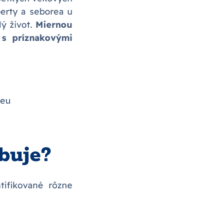
berty a seborea u
ý život.
Miernou
 s príznakovými
reu
buje?
tifikované rôzne