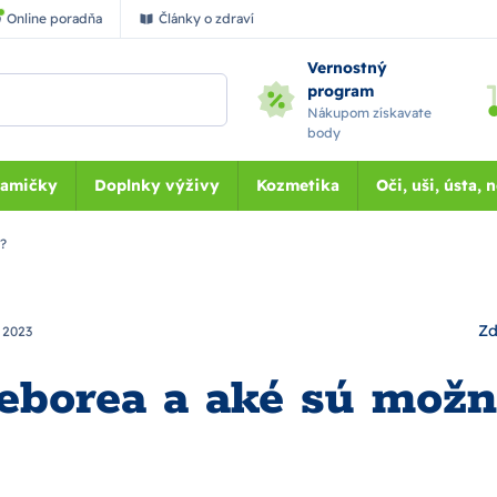
Online poradňa
Články o zdraví
Vernostný
program
Nákupom získavate
body
Mamičky
Doplnky výživy
Kozmetika
Oči, uši, ústa, 
y?
Zd
. 2023
seborea a aké sú možn