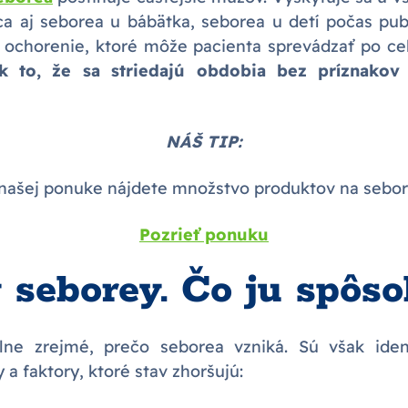
ca aj seborea u bábätka, seborea u detí počas pu
 ochorenie, ktoré môže pacienta sprevádzať po cel
k to, že sa striedajú obdobia bez príznakov
NÁŠ TIP:
našej ponuke nájdete množstvo produktov na sebo
Pozrieť ponuku
 seborey. Čo ju spôso
plne zrejmé, prečo seborea vzniká. Sú však iden
a faktory, ktoré stav zhoršujú: