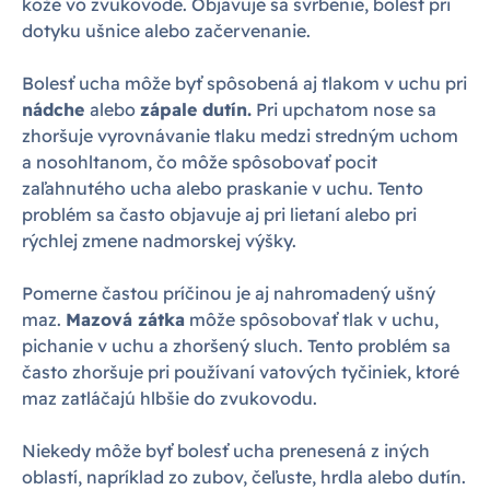
kože vo zvukovode. Objavuje sa svrbenie, bolesť pri
dotyku ušnice alebo začervenanie.
Bolesť ucha môže byť spôsobená aj tlakom v uchu pri
nádche
alebo
zápale dutín.
Pri upchatom nose sa
zhoršuje vyrovnávanie tlaku medzi stredným uchom
a nosohltanom, čo môže spôsobovať pocit
zaľahnutého ucha alebo praskanie v uchu. Tento
problém sa často objavuje aj pri lietaní alebo pri
rýchlej zmene nadmorskej výšky.
Pomerne častou príčinou je aj nahromadený ušný
maz.
Mazová zátka
môže spôsobovať tlak v uchu,
pichanie v uchu a zhoršený sluch. Tento problém sa
často zhoršuje pri používaní vatových tyčiniek, ktoré
maz zatláčajú hlbšie do zvukovodu.
Niekedy môže byť bolesť ucha prenesená z iných
oblastí, napríklad zo zubov, čeľuste, hrdla alebo dutín.