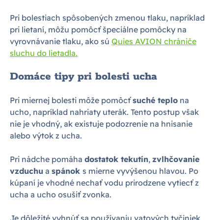
Pri bolestiach spôsobených zmenou tlaku, napríklad
pri lietaní, môžu pomôcť špeciálne pomôcky na
vyrovnávanie tlaku, ako sú
Quies AVION chrániče
sluchu do lietadla.
Domáce tipy pri bolesti ucha
Pri miernej bolesti môže pomôcť
suché teplo
na
ucho, napríklad nahriaty uterák. Tento postup však
nie je vhodný, ak existuje podozrenie na hnisanie
alebo výtok z ucha.
Pri nádche pomáha
dostatok tekutín
,
zvlhčovanie
vzduchu
a
spánok
s mierne vyvýšenou hlavou. Po
kúpaní je vhodné nechať vodu prirodzene vytiecť z
ucha a ucho osušiť zvonka.
Je dôležité vyhnúť sa používaniu vatových tyčiniek