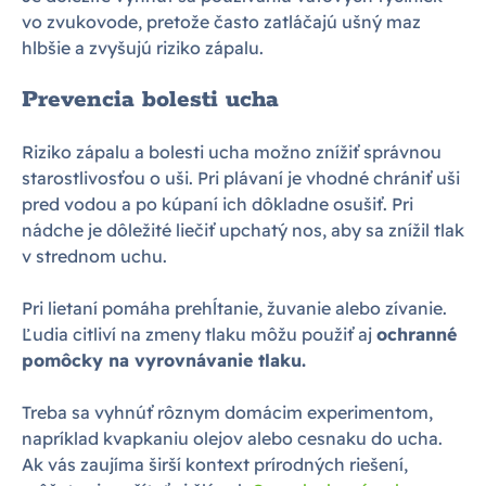
vo zvukovode, pretože často zatláčajú ušný maz
hlbšie a zvyšujú riziko zápalu.
Prevencia bolesti ucha
Riziko zápalu a bolesti ucha možno znížiť správnou
starostlivosťou o uši. Pri plávaní je vhodné chrániť uši
pred vodou a po kúpaní ich dôkladne osušiť. Pri
nádche je dôležité liečiť upchatý nos, aby sa znížil tlak
v strednom uchu.
Pri lietaní pomáha prehĺtanie, žuvanie alebo zívanie.
Ľudia citliví na zmeny tlaku môžu použiť aj
ochranné
pomôcky na vyrovnávanie tlaku.
Treba sa vyhnúť rôznym domácim experimentom,
napríklad kvapkaniu olejov alebo cesnaku do ucha.
Ak vás zaujíma širší kontext prírodných riešení,