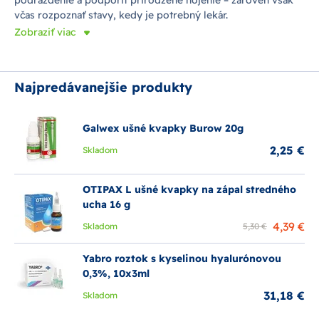
podráždenie a podporiť prirodzené hojenie – zároveň však
včas rozpoznať stavy, kedy je potrebný lekár.
Zobraziť viac
Najpredávanejšie produkty
Galwex ušné kvapky Burow 20g
2,25 €
Skladom
OTIPAX L ušné kvapky na zápal stredného
ucha 16 g
4,39 €
Skladom
5,30 €
Yabro roztok s kyselinou hyalurónovou
0,3%, 10x3ml
31,18 €
Skladom