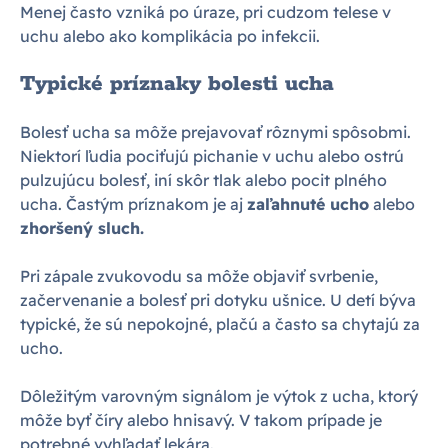
Menej často vzniká po úraze, pri cudzom telese v
uchu alebo ako komplikácia po infekcii.
Typické príznaky bolesti ucha
Bolesť ucha sa môže prejavovať rôznymi spôsobmi.
Niektorí ľudia pociťujú pichanie v uchu alebo ostrú
pulzujúcu bolesť, iní skôr tlak alebo pocit plného
ucha. Častým príznakom je aj
zaľahnuté ucho
alebo
zhoršený sluch.
Pri zápale zvukovodu sa môže objaviť svrbenie,
začervenanie a bolesť pri dotyku ušnice. U detí býva
typické, že sú nepokojné, plačú a často sa chytajú za
ucho.
Dôležitým varovným signálom je výtok z ucha, ktorý
môže byť číry alebo hnisavý. V takom prípade je
potrebné vyhľadať lekára.