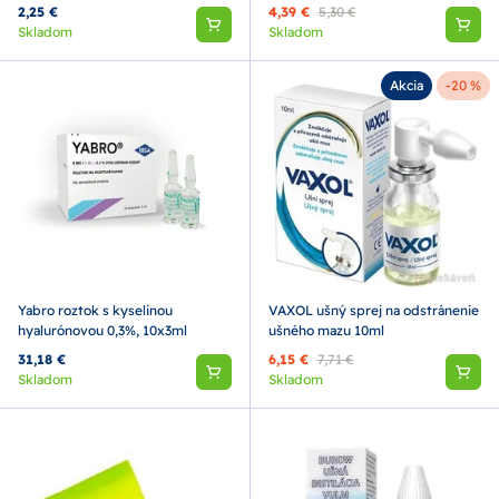
2,25 €
4,39 €
5,30 €
Skladom
Skladom
Akcia
-20 %
Yabro roztok s kyselinou
VAXOL ušný sprej na odstránenie
hyalurónovou 0,3%, 10x3ml
ušného mazu 10ml
31,18 €
6,15 €
7,71 €
Skladom
Skladom