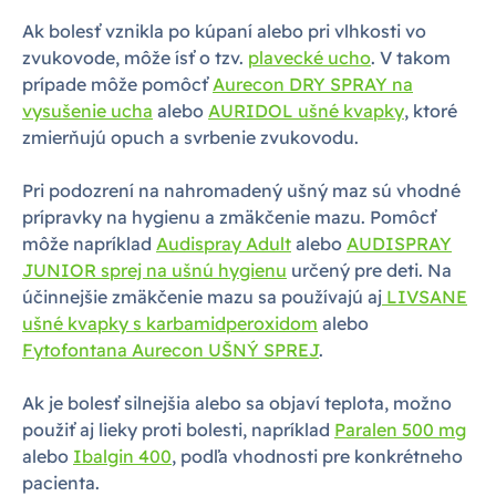
Ak bolesť vznikla po kúpaní alebo pri vlhkosti vo
zvukovode, môže ísť o tzv.
plavecké ucho
. V takom
prípade môže pomôcť
Aurecon DRY SPRAY na
vysušenie ucha
alebo
AURIDOL ušné kvapky
, ktoré
zmierňujú opuch a svrbenie zvukovodu.
Pri podozrení na nahromadený ušný maz sú vhodné
prípravky na hygienu a zmäkčenie mazu. Pomôcť
môže napríklad
Audispray Adult
alebo
AUDISPRAY
JUNIOR sprej na ušnú hygienu
určený pre deti. Na
účinnejšie zmäkčenie mazu sa používajú aj
LIVSANE
ušné kvapky s karbamidperoxidom
alebo
Fytofontana Aurecon UŠNÝ SPREJ
.
Ak je bolesť silnejšia alebo sa objaví teplota, možno
použiť aj lieky proti bolesti, napríklad
Paralen 500 mg
alebo
Ibalgin 400
, podľa vhodnosti pre konkrétneho
pacienta.