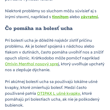
Niektoré problémy so sluchom môžu súvisieť aj s
inými stavmi, napríklad s
tinnitom
alebo
závratmi
.
Čo pomáha na bolesť ucha
Pri bolesti ucha je dôležité najskôr zistiť príčinu
problému. Ak je bolesť spojená s nádchou alebo
tlakom v dutinách, často pomáha uvoľniť nos a znížiť
opuch slizníc. Krátkodobo môže pomôcť napríklad
Otrivin Menthol nosový spre
j, ktorý uvoľňuje upchatý
nos a zlepšuje dýchanie.
Pri akútnej bolesti ucha sa používajú lokálne ušné
kvapky, ktoré zmierňujú bolesť. Medzi často
používané patria
OTIPAX L ušné kvapky
, ktoré
pomáhajú pri bolestiach ucha, ak nie je poškodený
bubienok.