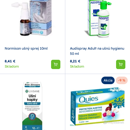
Normison ušný sprej 10ml
Audispray Adult na ušnú hygienu
50 ml
8,41 €
8,21 €
Skladom
Skladom
Akcia
-9 %