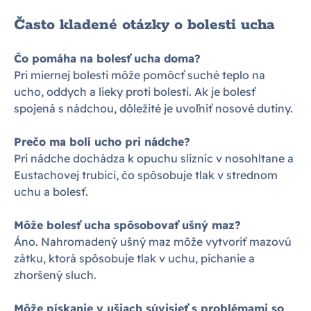
Často kladené otázky o bolesti ucha
Čo pomáha na bolesť ucha doma?
Pri miernej bolesti môže pomôcť suché teplo na
ucho, oddych a lieky proti bolesti. Ak je bolesť
spojená s nádchou, dôležité je uvoľniť nosové dutiny.
Prečo ma bolí ucho pri nádche?
Pri nádche dochádza k opuchu slizníc v nosohltane a
Eustachovej trubici, čo spôsobuje tlak v strednom
uchu a bolesť.
Môže bolesť ucha spôsobovať ušný maz?
Áno. Nahromadený ušný maz môže vytvoriť mazovú
zátku, ktorá spôsobuje tlak v uchu, pichanie a
zhoršený sluch.
Môže pískanie v ušiach súvisieť s problémami so