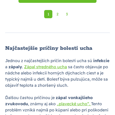
1
2
3
Najčastejšie príčiny bolesti ucha
Jednou z najčastejších príčin bolesti ucha sú
infekcie
a
zápaly
.
Zápal stredného ucha
sa často objavuje po
nádche alebo infekcii horných dýchacích ciest a je
typický najmä u detí. Bolesť býva pulzujúca, môže sa
objaviť teplota a zhoršený sluch.
Ďalšou častou príčinou je
zápal vonkajšieho
zvukovodu
, známy aj ako
„plavecké ucho“.
Tento
problém vzniká najmä po kúpaní alebo pri poškodení