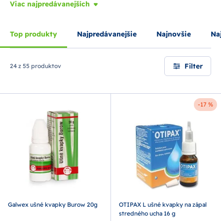
Viac najpredávanejších
Top produkty
Najpredávanejšie
Najnovšie
Naj
Filter
24 z 55 produktov
-17 %
Galwex ušné kvapky Burow 20g
OTIPAX L ušné kvapky na zápal
stredného ucha 16 g