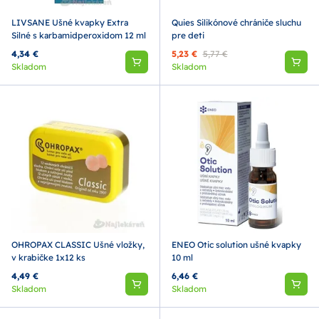
LIVSANE Ušné kvapky Extra
Quies Silikónové chrániče sluchu
Silné s karbamidperoxidom 12 ml
pre deti
4,34 €
5,23 €
5,77 €
Skladom
Skladom
OHROPAX CLASSIC Ušné vložky,
ENEO Otic solution ušné kvapky
v krabičke 1x12 ks
10 ml
4,49 €
6,46 €
Skladom
Skladom