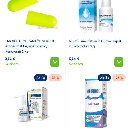
EAR SOFT- CHRÁNIČE SLUCHU
Vulm ušná instilácia Burow zápal
jemné, mäkké, anatomicky
zvukovodu 20 g
tvarované 2 ks
0,32 €
3,34 €
Skladom
Skladom
Akcia
-35 %
Akcia
-28 %