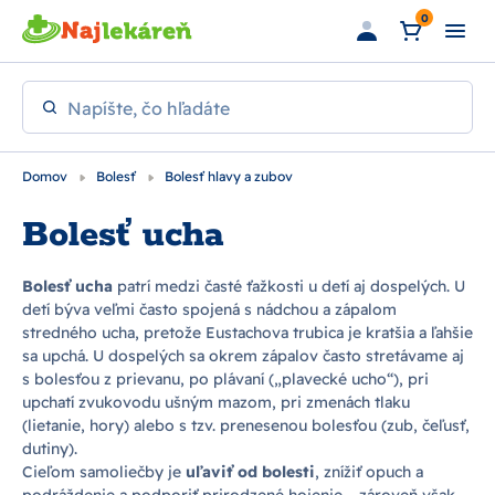
Preskočiť na hlavný obsah
0
Napíšte, čo hľadáte
Domov
Bolesť
Bolesť hlavy a zubov
Bolesť ucha
Bolesť ucha
patrí medzi časté ťažkosti u detí aj dospelých. U
detí býva veľmi často spojená s nádchou a zápalom
stredného ucha, pretože Eustachova trubica je kratšia a ľahšie
sa upchá. U dospelých sa okrem zápalov často stretávame aj
s bolesťou z prievanu, po plávaní („plavecké ucho“), pri
upchatí zvukovodu ušným mazom, pri zmenách tlaku
(lietanie, hory) alebo s tzv. prenesenou bolesťou (zub, čeľusť,
dutiny).
Cieľom samoliečby je
uľaviť od bolesti
, znížiť opuch a