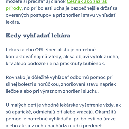
môžete si prečítať aj článok
Cesnak ako zázrak
prírody
, no pri bolesti ucha je bezpečnejšie držať sa
overených postupov a pri zhoršení stavu vyhľadať
lekára.
Kedy vyhľadať lekára
Lekára alebo ORL špecialistu je potrebné
kontaktovať najmä vtedy, ak sa objaví výtok z ucha,
krv alebo podozrenie na prasknutý bubienok.
Rovnako je dôležité vyhľadať odbornú pomoc pri
silnej bolesti s horúčkou, zhoršovaní stavu napriek
liečbe alebo pri výraznom zhoršení sluchu.
U malých detí je vhodné lekárske vyšetrenie vždy, ak
sú apatické, odmietajú piť alebo vracajú. Okamžitú
pomoc je potrebné vyhľadať aj pri bolesti po úraze
alebo ak sa v uchu nachádza cudzí predmet.