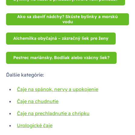
Ako sa zbaviť nádchy? Skúste bylinky a morskú
vodu
Alchemilka obyčajná – zázračný liek pre ženy
Pestrec mariánsky. Bodliak alebo vzácny liek?
Ďalšie kategórie:
Čaje na spánok, nervy a upokojenie
Čaje na chudnutie
Čaje na prechladnutie a chrípku
Urologické čaje