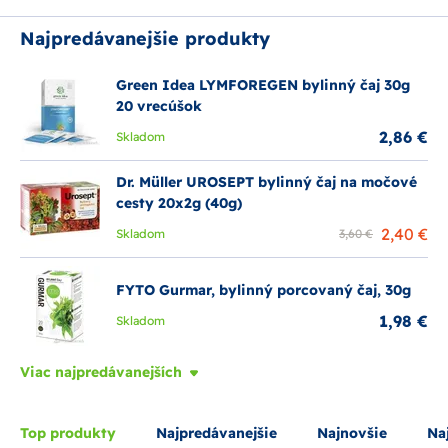
Najpredávanejšie produkty
Green Idea LYMFOREGEN bylinný čaj 30g
20 vrecúšok
2,86 €
Skladom
Dr. Müller UROSEPT bylinný čaj na močové
cesty 20x2g (40g)
2,40 €
Skladom
3,60 €
FYTO Gurmar, bylinný porcovaný čaj, 30g
1,98 €
Skladom
Viac najpredávanejších
Top produkty
Najpredávanejšie
Najnovšie
Naj