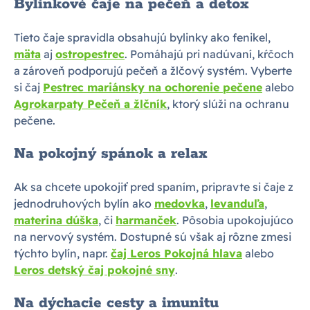
Bylinkové čaje na pečeň a detox
Tieto čaje spravidla obsahujú bylinky ako fenikel,
mäta
aj
ostropestrec
. Pomáhajú pri nadúvaní, kŕčoch
a zároveň podporujú pečeň a žlčový systém. Vyberte
si čaj
Pestrec mariánsky na ochorenie pečene
alebo
Agrokarpaty Pečeň a žlčník
, ktorý slúži na ochranu
pečene.
Na pokojný spánok a relax
Ak sa chcete upokojiť pred spaním, pripravte si čaje z
jednodruhových bylín ako
medovka
,
levanduľa
,
materina dúška
, či
harmanček
. Pôsobia upokojujúco
na nervový systém. Dostupné sú však aj rôzne zmesi
týchto bylín, napr.
čaj Leros Pokojná hlava
alebo
Leros detský čaj pokojné sny
.
Na dýchacie cesty a imunitu