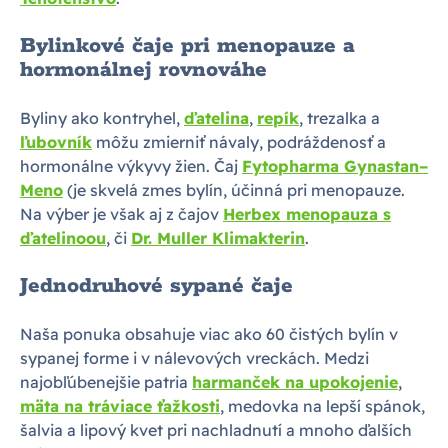
Bylinkové čaje pri menopauze a
hormonálnej rovnováhe
Byliny ako kontryhel,
ďatelina
,
repík
, trezalka a
ľubovník
môžu zmierniť návaly, podráždenosť a
hormonálne výkyvy žien. Čaj
Fytopharma Gynastan–
Meno
(je skvelá zmes bylín, účinná pri menopauze.
Na výber je však aj z čajov
Herbex menopauza s
ďatelinoou
, či
Dr. Muller Klimakterin
.
Jednodruhové sypané čaje
Naša ponuka obsahuje viac ako 60 čistých bylín v
sypanej forme i v nálevových vreckách. Medzi
najobľúbenejšie patria
harmanček na upokojenie
,
mäta na tráviace ťažkosti
, medovka na lepší spánok,
šalvia a lipový kvet pri nachladnutí a mnoho ďalších