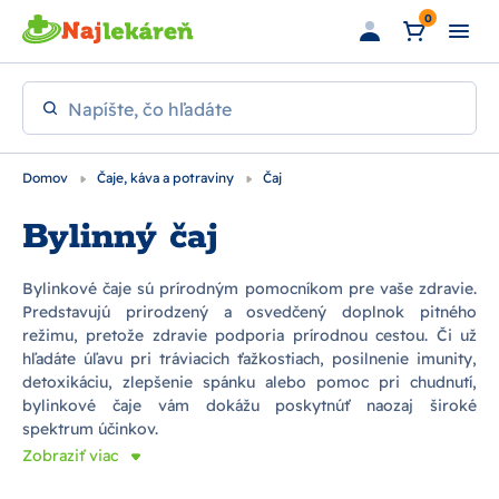
Preskočiť na hlavný obsah
0
Napíšte, čo hľadáte
Domov
Čaje, káva a potraviny
Čaj
Bylinný čaj
Bylinkové čaje sú prírodným pomocníkom pre vaše zdravie.
Predstavujú prirodzený a osvedčený doplnok pitného
režimu, pretože zdravie podporia prírodnou cestou. Či už
hľadáte úľavu pri tráviacich ťažkostiach, posilnenie imunity,
detoxikáciu, zlepšenie spánku alebo pomoc pri chudnutí,
bylinkové čaje vám dokážu poskytnúť naozaj široké
spektrum účinkov.
Zobraziť viac