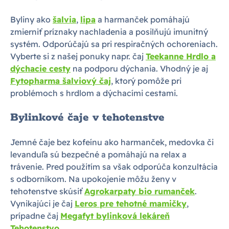
Byliny ako
šalvia
,
lipa
a harmanček pomáhajú
zmierniť príznaky nachladenia a posilňujú imunitný
systém. Odporúčajú sa pri respiračných ochoreniach.
Vyberte si z našej ponuky napr. čaj
Teekanne Hrdlo a
dýchacie cesty
na podporu dýchania. Vhodný je aj
Fytopharma šalviový čaj
, ktorý pomôže pri
problémoch s hrdlom a dýchacími cestami.
Bylinkové čaje v tehotenstve
Jemné čaje bez kofeínu ako harmanček, medovka či
levanduľa sú bezpečné a pomáhajú na relax a
trávenie. Pred použitím sa však odporúča konzultácia
s odborníkom. Na upokojenie môžu ženy v
tehotenstve skúsiť
Agrokarpaty bio rumanček
.
Vynikajúci je čaj
Leros pre tehotné mamičky
,
prípadne čaj
Megafyt bylinková lekáreň
Tehotenstvo
.