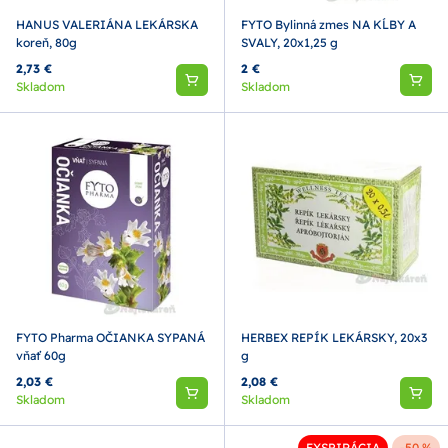
HANUS VALERIÁNA LEKÁRSKA
FYTO Bylinná zmes NA KĹBY A
koreň, 80g
SVALY, 20x1,25 g
2,73 €
2 €
Skladom
Skladom
FYTO Pharma OČIANKA SYPANÁ
HERBEX REPÍK LEKÁRSKY, 20x3
vňať 60g
g
2,03 €
2,08 €
Skladom
Skladom
EXSPIRÁCIA
-50 %