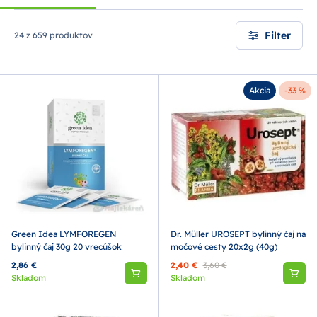
Filter
24 z 659 produktov
Akcia
-33 %
Green Idea LYMFOREGEN
Dr. Müller UROSEPT bylinný čaj na
bylinný čaj 30g 20 vrecúšok
močové cesty 20x2g (40g)
2,86 €
2,40 €
3,60 €
Skladom
Skladom