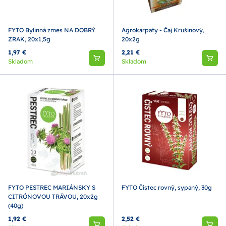
FYTO Bylinná zmes NA DOBRÝ
Agrokarpaty - Čaj Krušinový,
ZRAK, 20x1,5g
20x2g
1,97 €
2,21 €
Skladom
Skladom
FYTO PESTREC MARIÁNSKY S
FYTO Čistec rovný, sypaný, 30g
CITRÓNOVOU TRÁVOU, 20x2g
(40g)
1,92 €
2,52 €