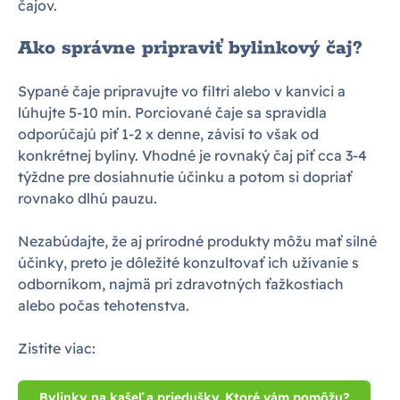
čajov.
Ako správne pripraviť bylinkový čaj?
Sypané čaje pripravujte vo filtri alebo v kanvici a
lúhujte 5-10 min. Porciované čaje sa spravidla
odporúčajú piť 1-2 x denne, závisí to však od
konkrétnej byliny. Vhodné je rovnaký čaj piť cca 3-4
týždne pre dosiahnutie účinku a potom si dopriať
rovnako dlhú pauzu.
Nezabúdajte, že aj prírodné produkty môžu mať silné
účinky, preto je dôležité konzultovať ich užívanie s
odborníkom, najmä pri zdravotných ťažkostiach
alebo počas tehotenstva.
Zistite viac:
Bylinky na kašeľ a priedušky. Ktoré vám pomôžu?