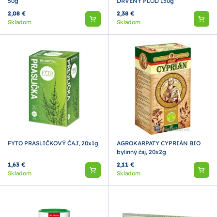
50g
DRVENÝ PLOD 150g
2,08 €
2,38 €
Skladom
Skladom
FYTO PRASLIČKOVÝ ČAJ, 20x1g
AGROKARPATY CYPRIÁN BIO
bylinný čaj, 20x2g
1,63 €
2,11 €
Skladom
Skladom