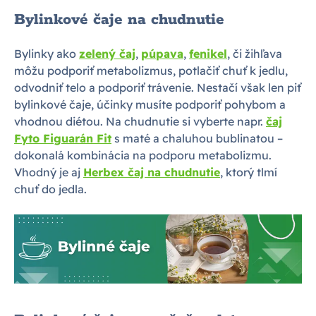
Bylinkové čaje na chudnutie
Bylinky ako
zelený čaj
,
púpava
,
fenikel
, či žihľava
môžu podporiť metabolizmus, potlačiť chuť k jedlu,
odvodniť telo a podporiť trávenie. Nestačí však len piť
bylinkové čaje, účinky musíte podporiť pohybom a
vhodnou diétou. Na chudnutie si vyberte napr.
čaj
Fyto Figuarán Fit
s maté a chaluhou bublinatou –
dokonalá kombinácia na podporu metabolizmu.
Vhodný je aj
Herbex čaj na chudnutie
, ktorý tlmí
chuť do jedla.