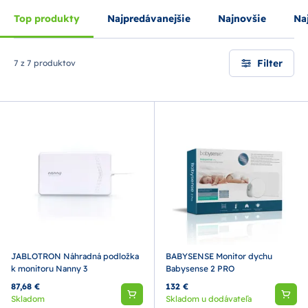
Top produkty
Najpredávanejšie
Najnovšie
Naj
Filter
7 z 7 produktov
JABLOTRON Náhradná podložka
BABYSENSE Monitor dychu
k monitoru Nanny 3
Babysense 2 PRO
87,68 €
132 €
Skladom
Skladom u dodávateľa