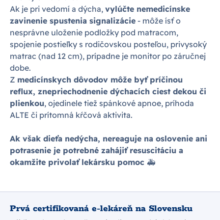
Ak je pri vedomí a dýcha,
vylúčte nemedicínske
zavinenie spustenia signalizácie
- môže ísť o
nesprávne uloženie podložky pod matracom,
spojenie postieľky s rodičovskou posteľou, privysoký
matrac (nad 12 cm), prípadne je monitor po záručnej
dobe.
Z
medicínskych dôvodov môže byť príčinou
reflux, znepriechodnenie dýchacích ciest dekou či
plienkou
, ojedinele tiež spánkové apnoe, príhoda
ALTE či prítomná kŕčová aktivita.
Ak však dieťa nedýcha, nereaguje na oslovenie ani
potrasenie je potrebné zahájiť resuscitáciu a
okamžite privolať lekársku pomoc
🚑
Prvá certifikovaná e-lekáreň na Slovensku