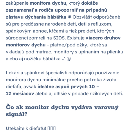
zakúpenie
monitora dychu
, ktorý
dokáže
zaznamenať a rodiča upozorniť na prípadnú
zástavu dýchania bábätka
🛎 Obzvlášť odporúčané
sú pre predčasne narodené deti, deti s refluxom,
spánkovým apnoe, kŕčami a tiež pre deti, ktorých
súrodenci zomreli na SIDS. Existuje
viacero druhov
monitorov dychu
– platne/podložky, ktoré sa
vkladajú pod matrac, monitory s upínaním na plienku
alebo aj nožičku bábätka 🦶🏼
Lekári a spánkoví špecialisti odporúčajú používanie
monitora dychu minimálne prvého pol roka života
dieťaťa, avšak
ideálne aspoň prvých 10 –
12 mesiacov
alebo aj dlhšie v prípade rizikových detí.
Čo ak monitor dychu vydáva varovný
signál?
Utekajte k dieťaťu! 🏃🏻‍♀️