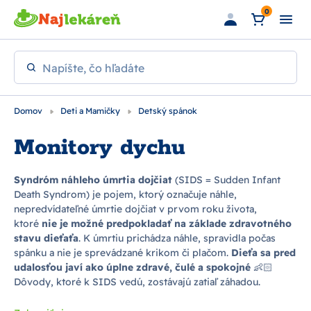
Preskočiť na hlavný obsah
0
Napíšte, čo hľadáte
Domov
Deti a Mamičky
Detský spánok
Monitory dychu
Syndróm náhleho úmrtia dojčiat
(SIDS = Sudden Infant
Death Syndrom) je pojem, ktorý označuje náhle,
nepredvídateľné úmrtie dojčiat v prvom roku života,
ktoré
nie je možné predpokladať na základe zdravotného
stavu dieťaťa
. K úmrtiu prichádza náhle, spravidla počas
spánku a nie je sprevádzané krikom či plačom.
Dieťa sa pred
udalosťou javí ako úplne zdravé, čulé a spokojné
👶🏻
Dôvody, ktoré k SIDS vedú, zostávajú zatiaľ záhadou.