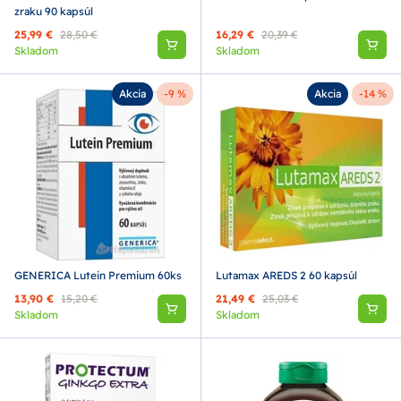
zraku 90 kapsúl
25,99 €
28,50 €
16,29 €
20,39 €
Skladom
Skladom
Akcia
-9 %
Akcia
-14 %
GENERICA Lutein Premium 60ks
Lutamax AREDS 2 60 kapsúl
13,90 €
15,20 €
21,49 €
25,03 €
Skladom
Skladom