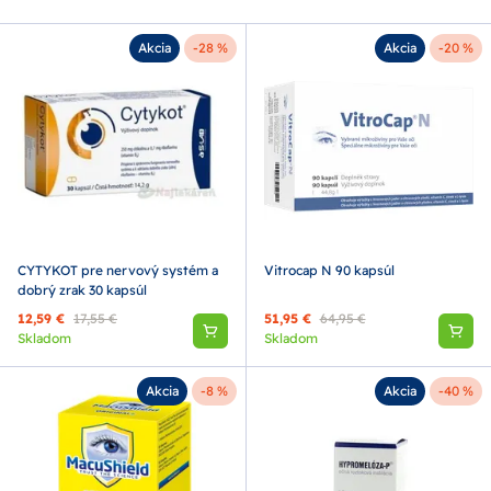
Akcia
-28 %
Akcia
-20 %
CYTYKOT pre nervový systém a
Vitrocap N 90 kapsúl
dobrý zrak 30 kapsúl
12,59 €
17,55 €
51,95 €
64,95 €
Skladom
Skladom
Akcia
-8 %
Akcia
-40 %