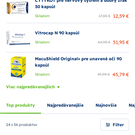
CYTYKOT pre nervový systém a dobrý zrak
30 kapsúl
12,59 €
Skladom
17,55 €
Vitrocap N 90 kapsúl
51,95 €
Skladom
64,95 €
MacuShield Original+ pre unavené oči 90
kapsúl
45,79 €
Skladom
49,99 €
Viac najpredávanejších
Top produkty
Najpredávanejšie
Najnovšie
Naj
Filter
24 z 56 produktov