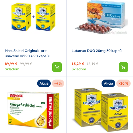
MacuShield Original+ pre
Lutamax DUO 20mg 30 kapsúl
unavené oči 90 + 90 kapsúl
89,99 €
99,99 €
13,29 €
18,19 €
Skladom
Skladom
Akcia
-4 %
Akcia
-20 %