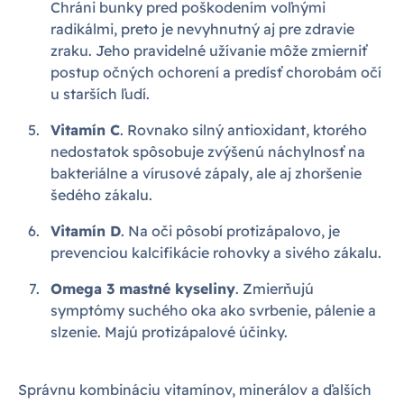
Chráni bunky pred poškodením voľnými
radikálmi, preto je nevyhnutný aj pre zdravie
zraku. Jeho pravidelné užívanie môže zmierniť
postup očných ochorení a predísť chorobám očí
u starších ľudí.
Vitamín C
. Rovnako silný antioxidant, ktorého
nedostatok spôsobuje zvýšenú náchylnosť na
bakteriálne a vírusové zápaly, ale aj zhoršenie
šedého zákalu.
Vitamín D
. Na oči pôsobí protizápalovo, je
prevenciou kalcifikácie rohovky a sivého zákalu.
Omega 3 mastné kyseliny
. Zmierňujú
symptómy suchého oka ako svrbenie, pálenie a
slzenie. Majú protizápalové účinky.
Správnu kombináciu vitamínov, minerálov a ďalších