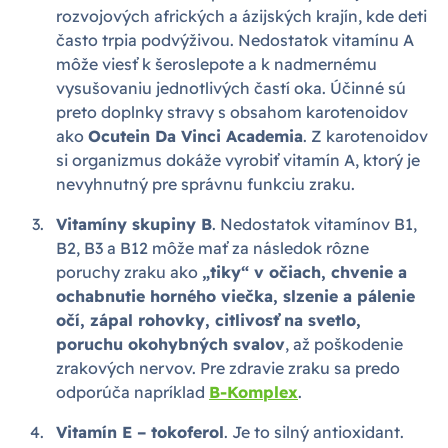
rozvojových afrických a ázijských krajín, kde deti
často trpia podvýživou. Nedostatok vitamínu A
môže viesť k šeroslepote a k nadmernému
vysušovaniu jednotlivých častí oka. Účinné sú
preto doplnky stravy s obsahom karotenoidov
ako
Ocutein Da Vinci Academia
. Z karotenoidov
si organizmus dokáže vyrobiť vitamín A, ktorý je
nevyhnutný pre správnu funkciu zraku.
Vitamíny skupiny B
. Nedostatok vitamínov B1,
B2, B3 a B12 môže mať za následok rôzne
poruchy zraku ako
„tiky“ v očiach, chvenie a
ochabnutie horného viečka, slzenie a pálenie
očí, zápal rohovky, citlivosť na svetlo,
poruchu okohybných svalov
, až poškodenie
zrakových nervov. Pre zdravie zraku sa predo
odporúča napríklad
B-Komplex
.
Vitamín E – tokoferol
. Je to silný antioxidant.