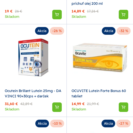
príchuť olej 200 ml
19 €
26 €
14,89 €
17,26 €
Skladom
Skladom
Akcia
-26 %
Akcia
-32 %
Ocutein Brillant Lutein 25mg - DA
OCUVITE Lutein Forte Bonus 60
VINCI 90+30cps + darček
tabliet
31,60 €
42,89 €
14,99 €
21,99 €
Skladom
Skladom
Akcia
-10 %
Akcia
-27 %