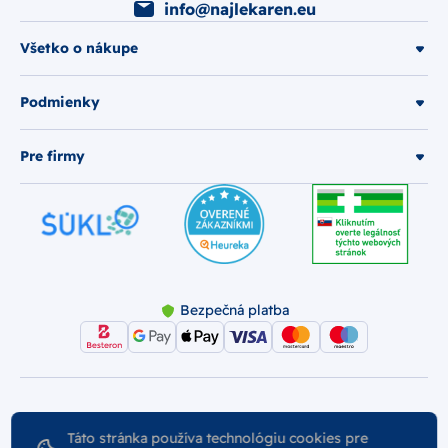
info@najlekaren.eu
Všetko o nákupe
Podmienky
Pre firmy
Bezpečná platba
© 2026 Najlekáreň s.r.o.. Všetky práva vyhradené.
Táto stránka používa technológiu cookies pre
Vytvoril