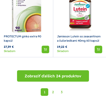
PROTECTUM ginko extra 90
Jamieson Lutein so zeaxantínom
kapsúl
a čučoriedkami 40mg 60 kapsúl
27,39 €
19,22 €
Skladom
Skladom
Zobraziť ďalších 24 produktov
1
2
3