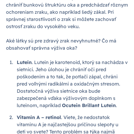
chrániť bunkovú štruktúru oka a predchádzať rôznym
ochoreniam zraku, ako napríklad šedý zákal. Pri
správnej starostlivosti o zrak si môžete zachovať
ostrosť zraku do vysokého veku.
Aké látky sú pre zdravý zrak nevyhnutné? Čo má
obsahovať správna výživa oka?
Luteín
. Luteín je karotenoid, ktorý sa nachádza v
sietnici. Jeho úlohou je chrániť oči pred
poškodením a to tak, že potlačí zápal, chráni
pred voľnými radikálmi a oxidačným stresom.
Dostatočná výživa sietnice oka bude
zabezpečená vďaka výživovým doplnkom s
luteínom, napríklad
Ocutein Brillant Luteín
.
Vitamín A – retinol
. Viete, že nedostatok
vitamínu A je najčastejšou príčinou slepoty u
detí vo svete? Tento problém sa týka najmä