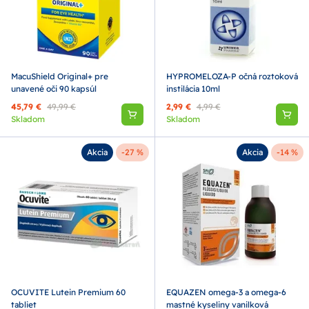
MacuShield Original+ pre
HYPROMELOZA-P očná roztoková
unavené oči 90 kapsúl
instilácia 10ml
45,79 €
49,99 €
2,99 €
4,99 €
Skladom
Skladom
Akcia
-27 %
Akcia
-14 %
OCUVITE Lutein Premium 60
EQUAZEN omega-3 a omega-6
tabliet
mastné kyseliny vanilková