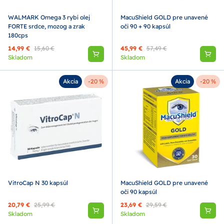
WALMARK Omega 3 rybí olej
MacuShield GOLD pre unavené
FORTE srdce, mozog a zrak
oči 90 + 90 kapsúl
180cps
14,99 €
15,60 €
45,99 €
57,49 €
Skladom
Skladom
Akcia
-20 %
Akcia
-20 %
VitroCap N 30 kapsúl
MacuShield GOLD pre unavené
oči 90 kapsúl
20,79 €
25,99 €
23,69 €
29,59 €
Skladom
Skladom