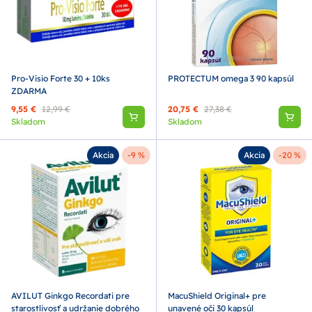
Pro-Visio Forte 30 + 10ks
PROTECTUM omega 3 90 kapsúl
ZDARMA
9,55 €
12,99 €
20,75 €
27,38 €
Skladom
Skladom
Akcia
-9 %
Akcia
-20 %
AVILUT Ginkgo Recordati pre
MacuShield Original+ pre
starostlivosť a udržanie dobrého
unavené oči 30 kapsúl