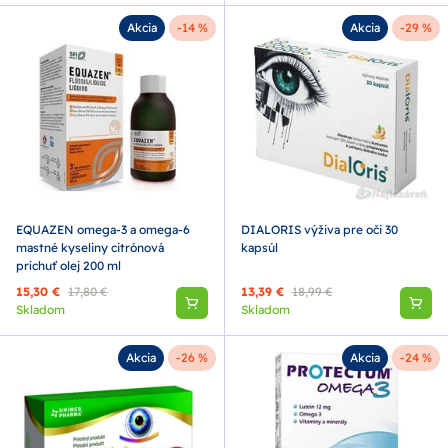
Akcia
-14 %
Akcia
-29 %
EQUAZEN omega-3 a omega-6
DIALORIS výživa pre oči 30
mastné kyseliny citrónová
kapsúl
príchuť olej 200 ml
15,30 €
17,80 €
13,39 €
18,99 €
Skladom
Skladom
Akcia
-26 %
Akcia
-24 %