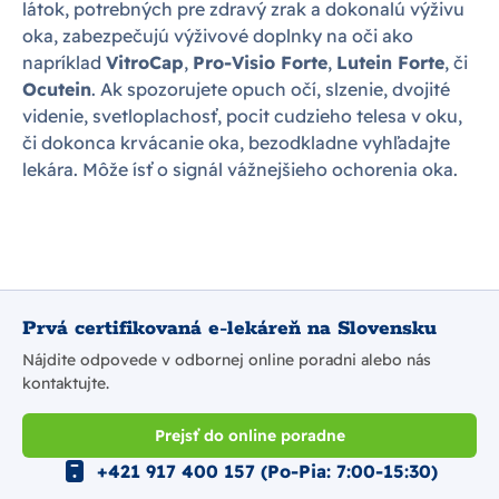
látok, potrebných pre zdravý zrak a dokonalú výživu
oka, zabezpečujú výživové doplnky na oči ako
napríklad
VitroCap
,
Pro-Visio Forte
,
Lutein Forte
, či
Ocutein
. Ak spozorujete opuch očí, slzenie, dvojité
videnie, svetloplachosť, pocit cudzieho telesa v oku,
či dokonca krvácanie oka, bezodkladne vyhľadajte
lekára. Môže ísť o signál vážnejšieho ochorenia oka.
Prvá certifikovaná e-lekáreň na Slovensku
Nájdite odpovede v odbornej online poradni alebo nás
kontaktujte.
Prejsť do online poradne
+421 917 400 157 (Po-Pia: 7:00-15:30)