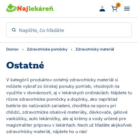
Preskočiť na hlavný obsah
0
Napíšte, čo hľadáte
Domov
Zdravotnícke pomôcky
Zdravotnícky materiál
Ostatné
V kategórii produktov ostatný zdravotnícky materiál si
môžete vybrať zo širokej ponuky potrieb, vhodných na
využitie v domácnosti, aj v lekárskych ordináciách. Nájdete tu
rôzne zdravotnícke pomôcky a doplnky, ako napríklad
batérie do načúvacích zariadení, chodítka na oporu pri
chôdzi, zdravotnícke obalové materiály, dávkovače, gélové
vankúšiky, auto lekárničky, ale aj krémy a vody určené pre
magistraliter prípravu v lekárňach. Nech už hľadáte akýkoľvek
zdravotnícky materiál, nájdete ho u nás!