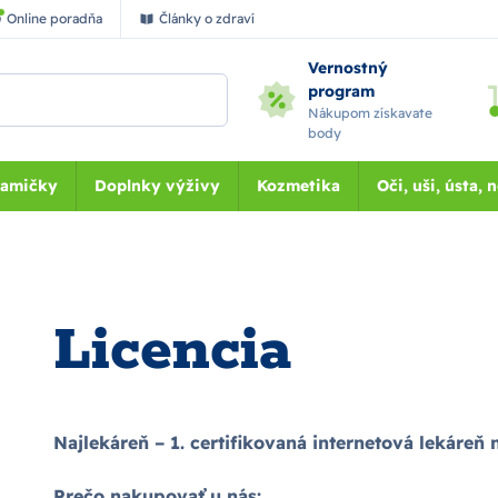
Online poradňa
Články o zdraví
Vernostný
program
Nákupom získavate
body
Mamičky
Doplnky výživy
Kozmetika
Oči, uši, ústa, 
Licencia
Najlekáreň – 1. certifikovaná internetová lekáreň
Prečo nakupovať u nás: