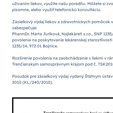
užívaním liekov, využite našu poradňu. Môžete si zvol
písomne, alebo využiť telefonickú konzultáciu.
Zásielkový výdaj liekov a zdravotníckych pomôcok v 
zabezpečuje:
PharmDr. Marta Juríková, Najlekáreň s.r.o., SNP 1235
povolenia na poskytovanie lekárenskej starostlivosti 
1235/14, 972 01 Bojnice.
Rozšírenie povolenia na zaobchádzanie s liekmi v rá
Trenčianskym samosprávnym krajom pod č. TSK2010/
Posudok pre zásielkový výdaj vydaný Štátnym ústavom
2010 (KL/240/2010).