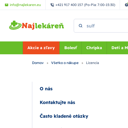
Preskočiť na hlavný obsah
info@najlekaren.eu
+421 917 400 157 (Po-Pia: 7:00-15:30)
Vyhľadať
Akcie a zľavy
Bolesť
Chrípka
Deti a 
Domov
Všetko o nákupe
Licencia
O nás
Kontaktujte nás
Často kladené otázky