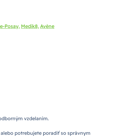
e-Posay,
Medik8,
Avène
m odborným vzdelaním.
 alebo potrebujete poradiť so správnym