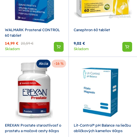
WALMARK Prostenal CONTROL
Canephron 60 tabliet
60 tabliet
14,99 €
20,59 €
9,02 €
Skladom
Skladom
Akcia
-16 %
EREXAN Prostate starostlivosť o
Lit-Control® pH Balance na liečbu
prostatu a močové cesty 60cps
obličkových kameňov 60cps