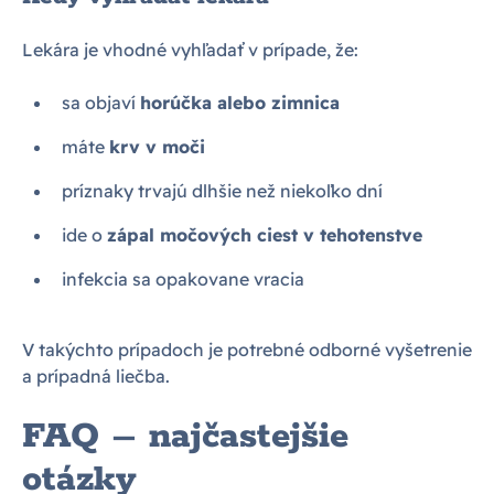
Lekára je vhodné vyhľadať v prípade, že:
sa objaví
horúčka alebo zimnica
máte
krv v moči
príznaky trvajú dlhšie než niekoľko dní
ide o
zápal močových ciest v tehotenstve
infekcia sa opakovane vracia
V takýchto prípadoch je potrebné odborné vyšetrenie
a prípadná liečba.
FAQ – najčastejšie
otázky