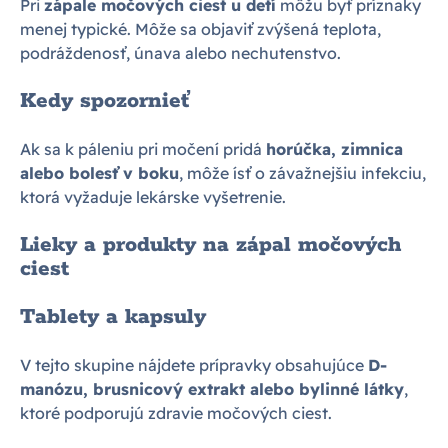
Pri
zápale močových ciest u detí
môžu byť príznaky
menej typické. Môže sa objaviť zvýšená teplota,
podráždenosť, únava alebo nechutenstvo.
Kedy spozornieť
Ak sa k páleniu pri močení pridá
horúčka, zimnica
alebo bolesť v boku
, môže ísť o závažnejšiu infekciu,
ktorá vyžaduje lekárske vyšetrenie.
Lieky a produkty na zápal močových
ciest
Tablety a kapsuly
V tejto skupine nájdete prípravky obsahujúce
D-
manózu, brusnicový extrakt alebo bylinné látky
,
ktoré podporujú zdravie močových ciest.