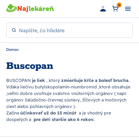
Preskočiť na hlavný obsah
0
Napíšte, čo hľadáte
Domov
Buscopan
BUSCOPAN
je liek
, ktorý
zmierňuje kŕče a bolesť brucha
.
Vďaka liečivu butylskopolamín-niumbromid ,ktoré obsahuje
,veľmi dobre uvoľnuje svalstvo vnútorných orgánov ( napr.
orgánov žalúdočno-črevnej sústavy, žĺčových a močových
ciest alebo pohlavných orgánov ).
Začína
účinkovať už do 15 minút
a je vhodný pre
dospelých a
pre deti staršie ako 6 rokov.