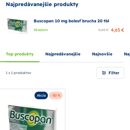
Najpredávanejšie produkty
Buscopan 10 mg bolesť brucha 20 tbl
4,65 €
Skladom
6,65 €
Top produkty
Najpredávanejšie
Najnovšie
Naj
Filter
1 z 1 produktov
Akcia
-30 %