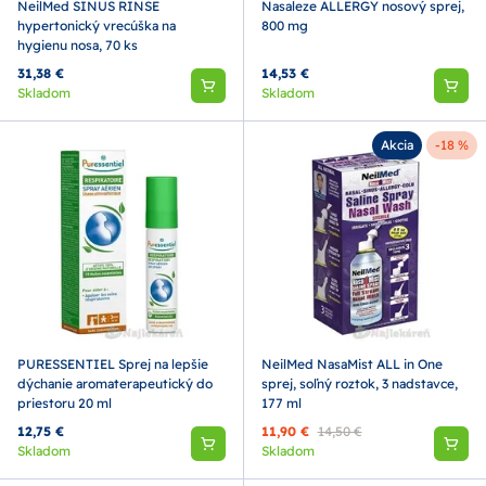
NeilMed SINUS RINSE
Nasaleze ALLERGY nosový sprej,
hypertonický vrecúška na
800 mg
hygienu nosa, 70 ks
31,38 €
14,53 €
Skladom
Skladom
Akcia
-18 %
PURESSENTIEL Sprej na lepšie
NeilMed NasaMist ALL in One
dýchanie aromaterapeutický do
sprej, soľný roztok, 3 nadstavce,
priestoru 20 ml
177 ml
12,75 €
11,90 €
14,50 €
Skladom
Skladom