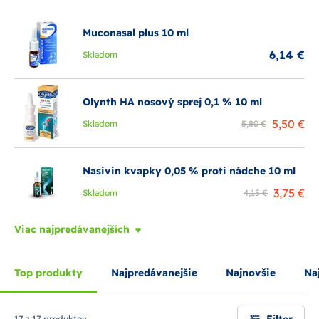
Livostin
,
Allergodil
alebo
Avamys
. Všetky
nosové
prípravky na alergiu
máme skladom a za výhodné ceny.
Účinnosť, rýchly nástup a jednoduché použitie robia z týchto
Muconasal plus 10 ml
produktov spoľahlivých pomocníkov. Objednajte
nosový
6,14 €
Skladom
sprej proti alergii
online z pohodlia domova. Zbavte sa
alergie rýchlo a efektívne s našimi
nosnými kvapkami a
sprejmi
.
Olynth HA nosový sprej 0,1 % 10 ml
5,50 €
Skladom
5,80 €
Nasivin kvapky 0,05 % proti nádche 10 ml
3,75 €
Skladom
4,15 €
Viac najpredávanejších
Top produkty
Najpredávanejšie
Najnovšie
Naj
Filter
17 z 17 produktov