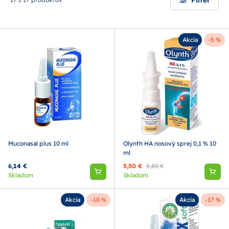
Akcia
-5 %
Muconasal plus 10 ml
Olynth HA nosový sprej 0,1 % 10
ml
6,14 €
5,50 €
5,80 €
Skladom
Skladom
Akcia
-10 %
Akcia
-17 %