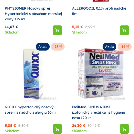
PHYSIOMER Nosový sprej
ALLERGODIL 0,1% proti nádche
Hypertonický s obsahom morskej
5ml
vody 135 ml
11,07 €
5,15 €
6,99 €
Skladom
Skladom
Akcia
-13 %
Akcia
-14 %
QUIXX hypertonický nosový
NeilMed SINUS RINSE
sprej na nádchu a alergiu 30 ml
izotonický vrecúška na hygienu
nosa 120 ks
5,05 €
5,80 €
26,30 €
30,49 €
Skladom
Skladom