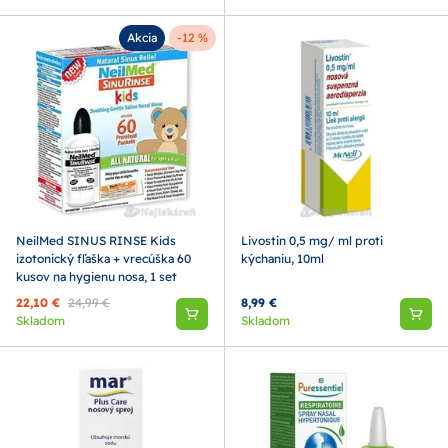
Akcia
-12 %
NeilMed SINUS RINSE Kids
Livostin 0,5 mg/ ml proti
izotonický fľaška + vrecúška 60
kýchaniu, 10ml
kusov na hygienu nosa, 1 set
22,10 €
24,99 €
8,99 €
Skladom
Skladom