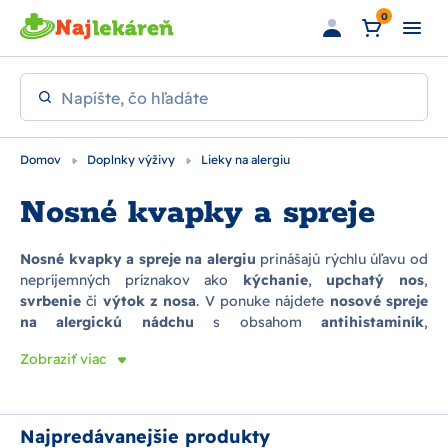
Preskočiť na hlavný obsah
0
Napíšte, čo hľadáte
Domov
Doplnky výživy
Lieky na alergiu
Nosné kvapky a spreje
Nosné kvapky a spreje na alergiu
prinášajú rýchlu úľavu od
nepríjemných príznakov ako
kýchanie
,
upchatý nos
,
svrbenie
či
výtok z nosa
. V ponuke nájdete
nosové spreje
na alergickú nádchu
s obsahom
antihistaminík
,
kortikoidov
alebo
izotonickej morskej vody
. Produkty sú
Zobraziť viac
vhodné pri
sezónnej aj celoročnej alergii
.
Nosné kvapky
na alergiu
pôsobia priamo na sliznicu a zmierňujú zápal. K
dispozícii sú aj
detské nosové spreje na alergiu
, ktoré sú
šetrné a účinné. Vyberte si z overených značiek ako
Najpredávanejšie produkty