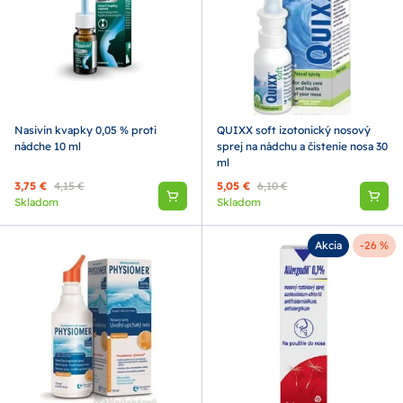
Nasivin kvapky 0,05 % proti
QUIXX soft izotonický nosový
nádche 10 ml
sprej na nádchu a čistenie nosa 30
ml
3,75 €
4,15 €
5,05 €
6,10 €
Skladom
Skladom
Akcia
-26 %