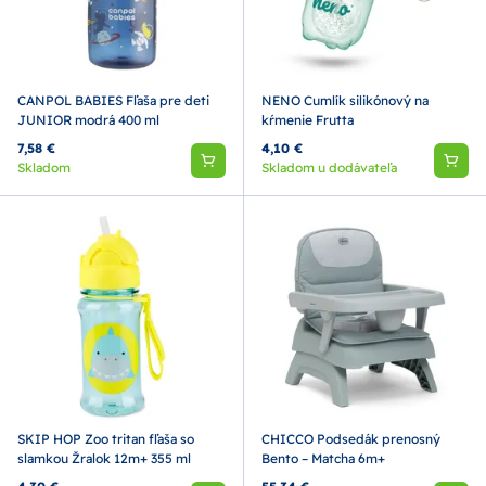
CANPOL BABIES Fľaša pre deti
NENO Cumlík silikónový na
JUNIOR modrá 400 ml
kŕmenie Frutta
7,58 €
4,10 €
Skladom
Skladom u dodávateľa
SKIP HOP Zoo tritan fľaša so
CHICCO Podsedák prenosný
slamkou Žralok 12m+ 355 ml
Bento – Matcha 6m+