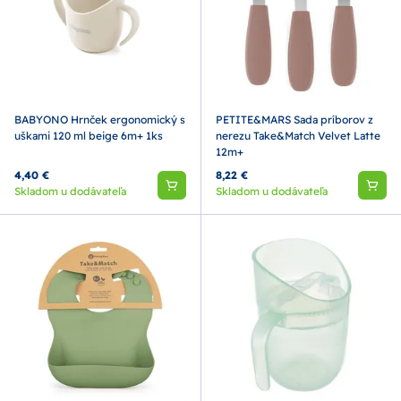
BABYONO Hrnček ergonomický s
PETITE&MARS Sada príborov z
uškami 120 ml beige 6m+ 1ks
nerezu Take&Match Velvet Latte
12m+
4,40 €
8,22 €
Skladom u dodávateľa
Skladom u dodávateľa