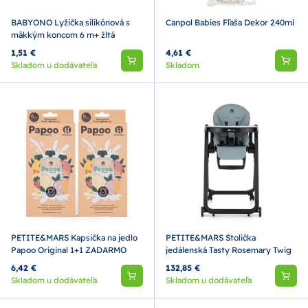
BABYONO Lyžička silikónová s
Canpol Babies Fľaša Dekor 240ml
mäkkým koncom 6 m+ žltá
1,51 €
4,61 €
Skladom u dodávateľa
Skladom
PETITE&MARS Kapsička na jedlo
PETITE&MARS Stolička
Papoo Original 1+1 ZADARMO
jedálenská Tasty Rosemary Twig
6,42 €
132,85 €
Skladom u dodávateľa
Skladom u dodávateľa