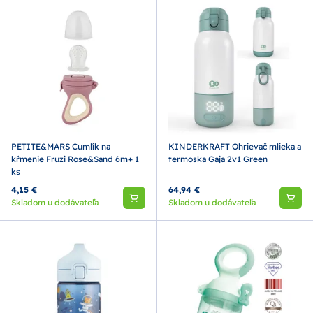
PETITE&MARS Cumlík na
KINDERKRAFT Ohrievač mlieka a
kŕmenie Fruzi Rose&Sand 6m+ 1
termoska Gaja 2v1 Green
ks
4,15 €
64,94 €
Skladom u dodávateľa
Skladom u dodávateľa