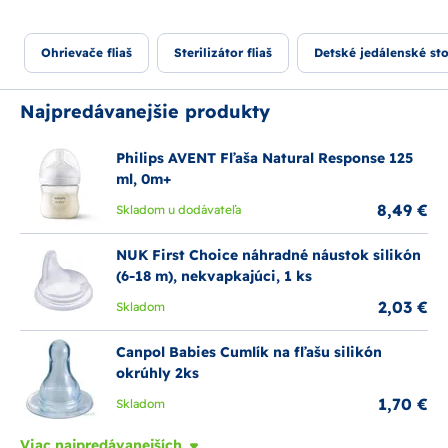
udržať v teple
, siahnite po
termoboxoch
👍
Skvelými pomocníkmi pri kŕmení budú naše
jedálenské
Ohrievače fliaš
Sterilizátor fliaš
Detské jedálenské sto
stoličky
, rôznorodý riad a príbory pre deti, ale aj prístroje
na prípravu príkrmov 🥣 V ponuke samozrejme nechýbajú
podbradníky
, pričom vybrať si viete z ľahkoumyvateľných
Najpredávanejšie produkty
silikónových alebo prateľných bavlených
podbradníkov
.
S potrebami na kŕmenie detí z našej ponuky bude príprava a
Philips AVENT Fľaša Natural Response 125
podávanie príkrmov hračka! 🤩
ml, 0m+
8,49 €
Skladom u dodávateľa
NUK First Choice náhradné náustok silikón
(6-18 m), nekvapkajúci, 1 ks
2,03 €
Skladom
Canpol Babies Cumlík na fľašu silikón
okrúhly 2ks
1,70 €
Skladom
Viac najpredávanejších