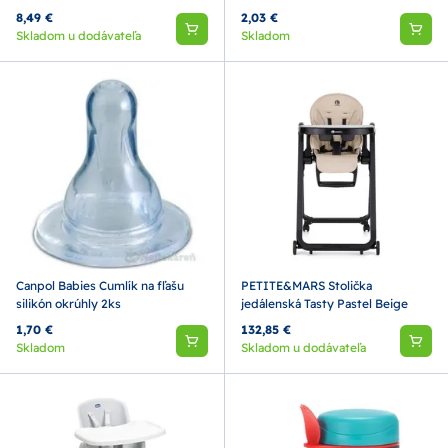
8,49 €
2,03 €
Skladom u dodávateľa
Skladom
Canpol Babies Cumlík na fľašu
PETITE&MARS Stolička
silikón okrúhly 2ks
jedálenská Tasty Pastel Beige
1,70 €
132,85 €
Skladom
Skladom u dodávateľa