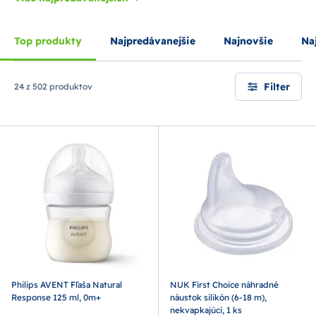
Top produkty
Najpredávanejšie
Najnovšie
Naj
Filter
24 z 502 produktov
Philips AVENT Fľaša Natural
NUK First Choice náhradné
Response 125 ml, 0m+
náustok silikón (6-18 m),
nekvapkajúci, 1 ks