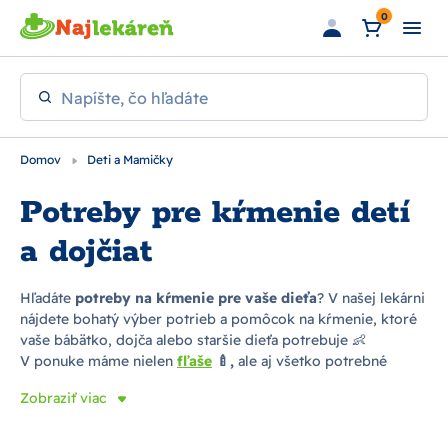
Preskočiť na hlavný obsah
0
Napíšte, čo hľadáte
Domov
Deti a Mamičky
Potreby pre kŕmenie detí
a dojčiat
Hľadáte
potreby na kŕmenie pre vaše dieťa
? V našej lekárni
nájdete bohatý výber potrieb a pomôcok na kŕmenie, ktoré
vaše bábätko, dojča alebo staršie dieťa potrebuje 👶
V ponuke máme nielen
fľaše
🍼,
ale aj všetko potrebné
príslušenstvo k nim, od
ohrievačov
, cez
sterilizátory
, až po
Zobraziť viac
čistiace kefy či potrebné náhradné diely. Ak sa chystáte na
návštevu, výlet, či len prechádzku, pripravené jedlo môžete
zabaliť do
desiatových boxov
,
prípadne ak ho
potrebujete