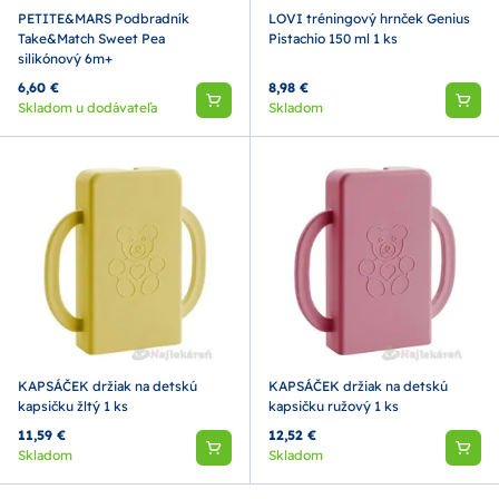
PETITE&MARS Podbradník
LOVI tréningový hrnček Genius
Take&Match Sweet Pea
Pistachio 150 ml 1 ks
silikónový 6m+
6,60 €
8,98 €
Skladom u dodávateľa
Skladom
KAPSÁČEK držiak na detskú
KAPSÁČEK držiak na detskú
kapsičku žltý 1 ks
kapsičku ružový 1 ks
11,59 €
12,52 €
Skladom
Skladom