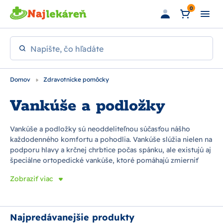
Preskočiť na hlavný obsah
0
Napíšte, čo hľadáte
Domov
Zdravotnícke pomôcky
Vankúše a podložky
Vankúše a podložky sú neoddeliteľnou súčasťou nášho
každodenného komfortu a pohodlia. Vankúše slúžia nielen na
podporu hlavy a krčnej chrbtice počas spánku, ale existujú aj
špeciálne ortopedické vankúše, ktoré pomáhajú zmierniť
bolesti chrbta a krku. Podložky zabezpečujú pohodlné
Zobraziť viac
sedenie a môžu byť vyrobené z rôznych materiálov, ako je
penová guma, gélová vrstva alebo špeciálne ergonomické
tvarovanie na zlepšenie držania tela. Sú ideálne pre použitie
doma, v kancelárii alebo na cestách, kde prispievajú k
Najpredávanejšie produkty