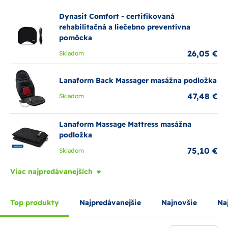
správnej postave a pohodlnému odpočinku. Pri výbere
vankúšov a podložiek je dôležité brať do úvahy individuálne
Dynasit Comfort - certifikovaná
preferencie a zdravotné potreby, aby sa dosiahol maximálny
rehabilitačná a liečebno preventívna
komfort a podpora.
pomôcka
26,05 €
Skladom
Lanaform Back Massager masážna podložka
47,48 €
Skladom
Lanaform Massage Mattress masážna
podložka
75,10 €
Skladom
Viac najpredávanejších
Top produkty
Najpredávanejšie
Najnovšie
Naj