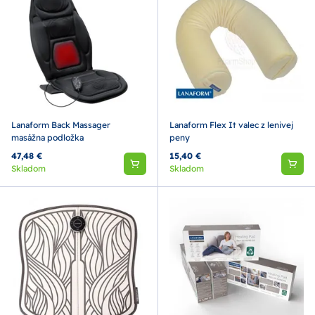
Lanaform Back Massager
Lanaform Flex It valec z lenivej
masážna podložka
peny
47,48 €
15,40 €
Skladom
Skladom