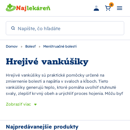
Preskočiť na hlavný obsah
0
Napíšte, čo hľadáte
Domov
Bolesť
Menštruačné bolesti
Hrejivé vankúšiky
Hrejivé vankúšiky sú praktické pomôcky určené na
zmiernenie bolesti a napätia v svaloch a kĺboch. Tieto
vankúšiky generujú teplo, ktoré pomáha uvoľniť stuhnuté
svaly, zlepšiť krvný obeh a urýchliť proces hojenia. Môžu byť
naplnené rôznymi materiálmi, ako sú gél, ryža alebo
Zobraziť viac
semienka, a niektoré sa aktivujú chemickou reakciou. Hrejivé
vankúšiky sú vhodné na použitie pri menštruačných
bolestiach, bolestiach chrbta, ramenách či krku. Sú dostupné
v rôznych veľkostiach a tvaroch, aby sa prispôsobili rôznym
Najpredávanejšie produkty