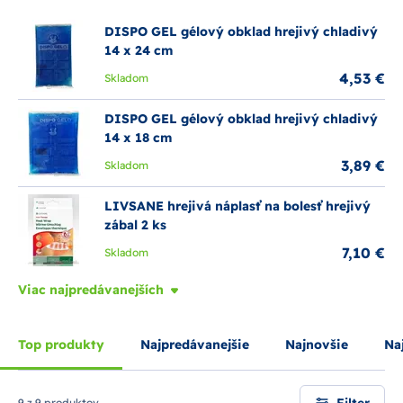
častiam tela. Použitie je jednoduché - stačí ich zahriať v
mikrovlnnej rúre alebo použiť elektrický zdroj, ak ide o
DISPO GEL gélový obklad hrejivý chladivý
elektrické vankúšiky. Pri pravidelnom používaní je dôležité
14 x 24 cm
dodržiavať pokyny výrobcu, aby sa predišlo popáleninám
alebo iným zraneniam.
4,53 €
Skladom
DISPO GEL gélový obklad hrejivý chladivý
14 x 18 cm
3,89 €
Skladom
LIVSANE hrejivá náplasť na bolesť hrejivý
zábal 2 ks
7,10 €
Skladom
Viac najpredávanejších
Top produkty
Najpredávanejšie
Najnovšie
Naj
Filter
9 z 9 produktov