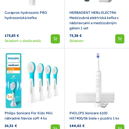
Curaprox hydrosonic PRO
HERBADENT HERo ELECTRA
hydrosonická kefka
Medzizubná elektrická kefka s
nádstavcami a medzizubným
gélom 1 set
175,83 €
75,38 €
Skladom u dodávateľa
Skladom
Philips Sonicare For Kids Mini
PHILIPS Sonicare 6100
náhradné hlavice soft 4 ks
HX7400/06 biela + puzdro 1 ks
26,51 €
144,42 €