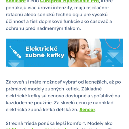
Sonicare
alebo
Curaprox Hydrosonic Pro
, ktoré
ponúkajú viac úrovní intenzity, majú oscilačno-
rotačnú alebo sonickú technológiu pre vysokú
účinnosť a tiež doplnkové funkcie ako časovač a
ochranu pred nadmerným tlakom.
Zároveň si máte možnosť vybrať od lacnejších, až po
prémiové modely zubných kefiek. Základné
elektrické kefky sú cenovo dostupné a spoľahlivé na
každodenné použitie. Za skvelú cenu je napríklad
elektrická zubná kefka detská zn.
Sencor
.
Stredná trieda ponúka lepší komfort. Modely ako