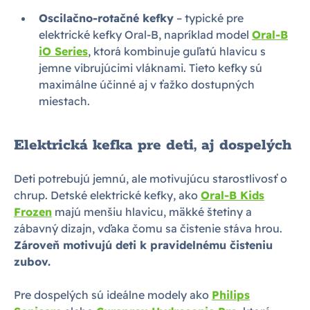
Oscilačno-rotačné kefky
– typické pre
elektrické kefky Oral-B, napríklad model
Oral-B
iO Series
, ktorá kombinuje guľatú hlavicu s
jemne vibrujúcimi vláknami. Tieto kefky sú
maximálne účinné aj v ťažko dostupných
miestach.
Elektrická kefka pre deti, aj dospelých
Deti potrebujú jemnú, ale motivujúcu starostlivosť o
chrup. Detské elektrické kefky, ako
Oral-B Kids
Frozen
majú menšiu hlavicu, mäkké štetiny a
zábavný dizajn, vďaka čomu sa čistenie stáva hrou.
Zároveň motivujú deti k pravidelnému čisteniu
zubov.
Pre dospelých sú ideálne modely ako
Philips