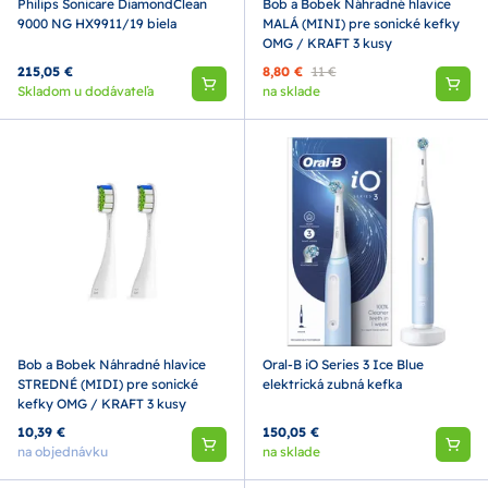
Philips Sonicare DiamondClean
Bob a Bobek Náhradné hlavice
9000 NG HX9911/19 biela
MALÁ (MINI) pre sonické kefky
OMG / KRAFT 3 kusy
215,05 €
8,80 €
11 €
Skladom u dodávateľa
na sklade
Bob a Bobek Náhradné hlavice
Oral-B iO Series 3 Ice Blue
STREDNÉ (MIDI) pre sonické
elektrická zubná kefka
kefky OMG / KRAFT 3 kusy
10,39 €
150,05 €
na objednávku
na sklade