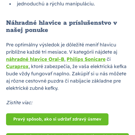
jednoduchú a rýchlu manipuláciu.
Náhradné hlavice a príslušenstvo v
našej ponuke
Pre optimálny výsledok je dôležité meniť hlavicu
približne každé tri mesiace. V kategórii nájdete aj
náhradné hlavice Oral-B
,
Philips Sonicare
či
Curaprox
, ktoré zabezpečia, že vaša elektrická kefka
bude vždy fungovať naplno. Zakúpiť si u nás môžete
aj rôzne cestovné puzdra či nabíjacie základne pre
elektrické zubné kefky.
Zistite viac:
Pravý spôsob, ako si udržať zdravý úsmev