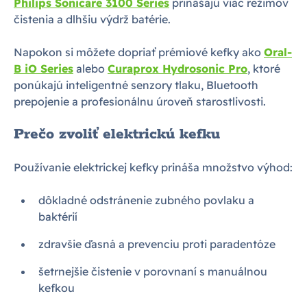
Philips Sonicare 3100 Series
prinášajú viac režimov
čistenia a dlhšiu výdrž batérie.
Napokon si môžete dopriať prémiové kefky ako
Oral-
B iO Series
alebo
Curaprox Hydrosonic Pro
, ktoré
ponúkajú inteligentné senzory tlaku, Bluetooth
prepojenie a profesionálnu úroveň starostlivosti.
Prečo zvoliť elektrickú kefku
Používanie elektrickej kefky prináša množstvo výhod:
dôkladné odstránenie zubného povlaku a
baktérií
zdravšie ďasná a prevenciu proti paradentóze
šetrnejšie čistenie v porovnaní s manuálnou
kefkou