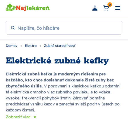
Preskočiť na hlavný obsah
0
Napíšte, čo hľadáte
Domov
Elektro
Zubná starostlivosť
Elektrické zubné kefky
Elektrická zubná kefka je moderným riešením pre
každého, kto chce dosiahnuť dokonale čisté zuby bez
zbytočného úsilia.
V porovnaní s klasickou kefkou odstráni
tá elektrická omnoho viac zubného povlaku, a to vďaka
vysokej frekvencii pohybov štetín. Zároveň pomáha
predchádzať vzniku kazov a zanechá svieži pocit v ústach po
každom čistení.
Zobraziť viac