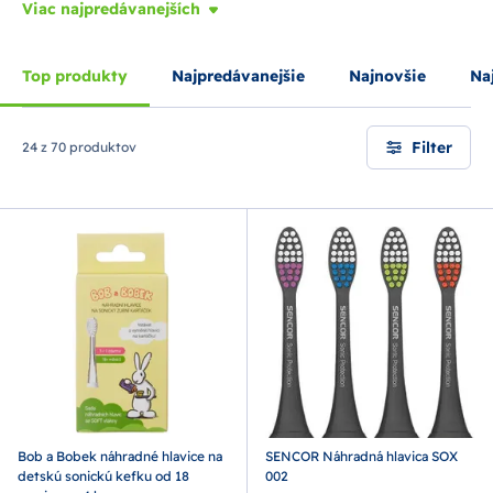
Viac najpredávanejších
Top produkty
Najpredávanejšie
Najnovšie
Naj
Filter
24 z 70 produktov
Bob a Bobek náhradné hlavice na
SENCOR Náhradná hlavica SOX
detskú sonickú kefku od 18
002