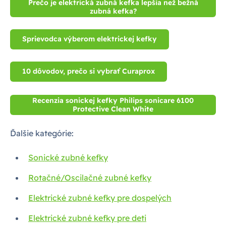
Prečo je elektrická zubná kefka lepšia než bežná
zubná kefka?
Sprievodca výberom elektrickej kefky
10 dôvodov, prečo si vybrať Curaprox
Recenzia sonickej kefky Philips sonicare 6100
Protective Clean White
Ďalšie kategórie:
Sonické zubné kefky
Rotačné/Oscilačné zubné kefky
Elektrické zubné kefky pre dospelých
Elektrické zubné kefky pre deti