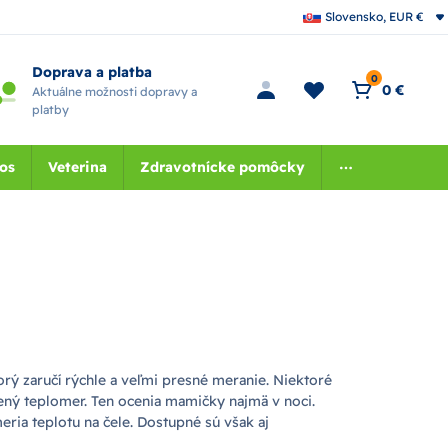
Slovensko, EUR €
Doprava a platba
0
0 €
Aktuálne možnosti dopravy a
platby
nos
Veterina
Zdravotnícke pomôcky
rý zaručí rýchle a veľmi presné meranie. Niektoré
ený teplomer. Ten ocenia mamičky najmä v noci.
eria teplotu na čele. Dostupné sú však aj