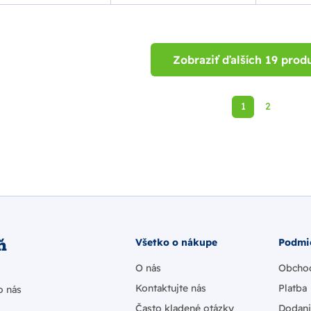
Zobraziť ďalších 19 prod
1
2
ň
Všetko o nákupe
Podmi
O nás
Obcho
Kontaktujte nás
Platba
o nás
Často kladené otázky
Dodan