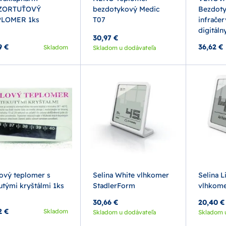
ZORTUŤOVÝ
bezdotykový Medic
Bezdot
PLOMER 1ks
T07
infrače
digitáln
30,97 €
9 €
36,62 €
Skladom
Skladom u dodávateľa
ový teplomer s
Selina White vlhkomer
Selina L
utými kryštálmi 1ks
StadlerForm
vlhkome
30,66 €
20,40 €
2 €
Skladom
Skladom u dodávateľa
Skladom 