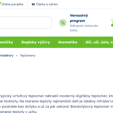
Online poradňa
Články o zdraví
Vernostný
program
Nákupom získavate
body
Mamičky
Doplnky výživy
Kozmetika
Oči, uši, ústa, 
 inhalátory
Teplomery
ypický ortuťový teplomer nahradil moderný digitálny teplomer, kto
hodnoty. Na meranie teploty najmenších detí je ideálny infračerv
a v podstate bez dotyku a už za pár sekúnd. Bezdotykový teplomer m
ranie teploty v uchu.