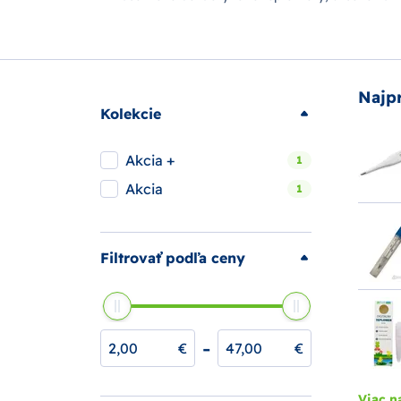
Najp
Kolekcie
Akcia +
1
Akcia
1
Filtrovať podľa ceny
-
€
€
Viac n