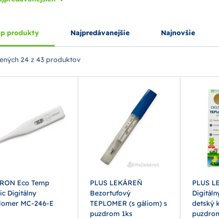
p produkty
Najpredávanejšie
Najnovšie
ených
24 z 43 produktov
RON Eco Temp
PLUS LEKÁREŇ
PLUS L
ic Digitálny
Bezortuťový
Digitál
lomer MC-246-E
TEPLOMER (s gáliom) s
detský k
puzdrom 1ks
puzdro