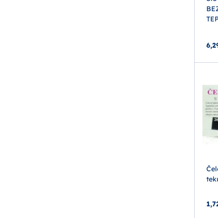
BE
TE
6,2
Čel
tek
1,7