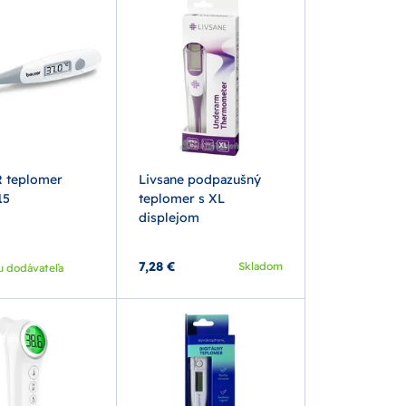
 teplomer
Livsane podpazušný
15
teplomer s XL
displejom
7,28 €
Skladom
u dodávateľa