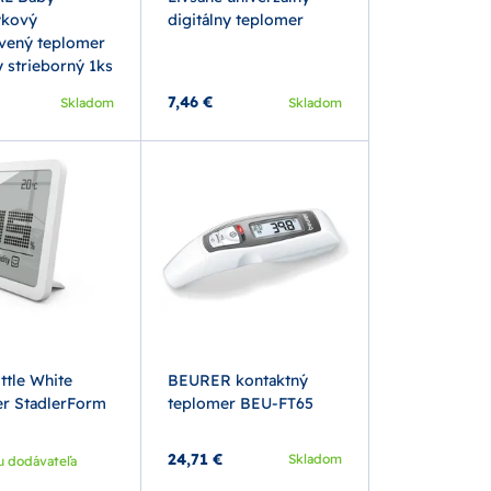
ykový
digitálny teplomer
rvený teplomer
y strieborný 1ks
7,46 €
Skladom
Skladom
ittle White
BEURER kontaktný
r StadlerForm
teplomer BEU-FT65
24,71 €
Skladom
u dodávateľa