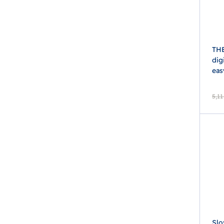
TH
dig
eas
5,11
Slo