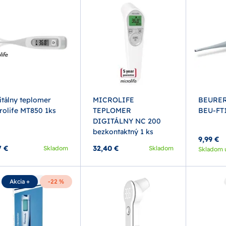
itálny teplomer
MICROLIFE
BEURER
rolife MT850 1ks
TEPLOMER
BEU-FT
DIGITÁLNY NC 200
bezkontaktný 1 ks
9,99 €
7 €
32,40 €
Skladom
Skladom
Skladom 
Akcia +
-22 %