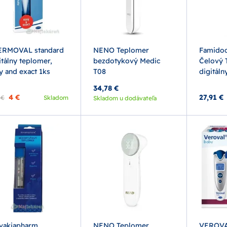
ERMOVAL standard
NENO Teplomer
Famidoc
itálny teplomer,
bezdotykový Medic
Čelový
y and exact 1ks
T08
digitáln
34,78 €
4 €
27,91 €
 €
Skladom
Skladom u dodávateľa
vakiapharm
NENO Teplomer
VEROVA