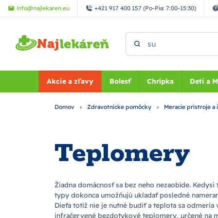
Preskočiť na hlavný obsah
info@najlekaren.eu
+421 917 400 157 (Po-Pia: 7:00-15:30)
Vyhľadať
Akcie a zľavy
Bolesť
Chrípka
Deti a 
Domov
Zdravotnícke pomôcky
Meracie prístroje a
Teplomery
Žiadna domácnosť sa bez neho nezaobíde. Kedysi t
typy dokonca umožňujú ukladať posledné namerané 
Dieťa totiž nie je nutné budiť a teplota sa odmeri
infračervené bezdotykové teplomery, určené na me