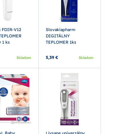
 FDIR-V12
Slovakiapharm
 TEPLOMER
DIGITÁLNY
y 1 ks
TEPLOMER 1ks
5,39 €
Skladom
Skladom
L Baby
Livsane univerzálny