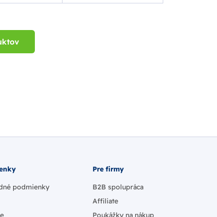
uktov
enky
Pre firmy
dné podmienky
B2B spolupráca
Affiliate
ie
Poukážky na nákup