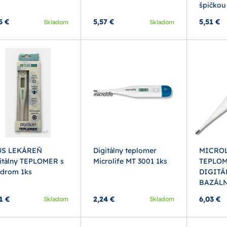
špičkou
5 €
5,57 €
5,51 €
Skladom
Skladom
US LEKÁREŇ
Digitálny teplomer
MICROL
itálny TEPLOMER s
Microlife MT 3001 1ks
TEPLO
drom 1ks
DIGITÁ
BAZÁLN
1 €
2,24 €
6,03 €
Skladom
Skladom