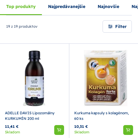
Top produkty
Najpredávanejšie
Najnovšie
Naj
Filter
19 z 19 produktov
ADELLE DAVIS Lipozomálny
Kurkuma kapsuly s kolagénom,
KURKUMÍN 200 ml
60 ks
11,41 €
10,31 €
Skladom
Skladom