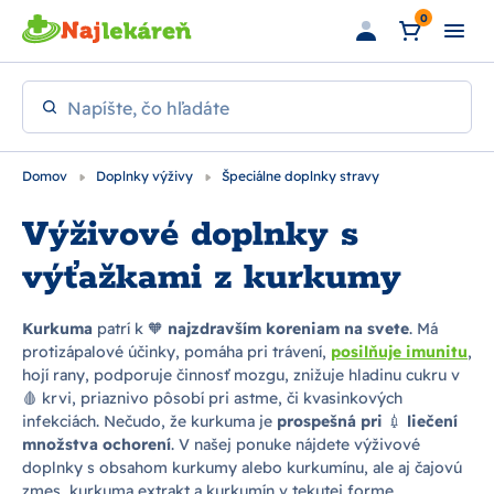
Preskočiť na hlavný obsah
0
Napíšte, čo hľadáte
Domov
Doplnky výživy
Špeciálne doplnky stravy
Výživové doplnky s
výťažkami z kurkumy
Kurkuma
patrí k 🧡
najzdravším koreniam na svete
. Má
protizápalové účinky, pomáha pri trávení,
posilňuje imunitu
,
hojí rany, podporuje činnosť mozgu, znižuje hladinu cukru v
🩸 krvi, priaznivo pôsobí pri astme, či kvasinkových
infekciách. Nečudo, že kurkuma je
prospešná pri
💉
liečení
množstva ochorení
. V našej ponuke nájdete výživové
doplnky s obsahom kurkumy alebo kurkumínu, ale aj čajovú
zmes, kurkuma extrakt a kurkumín v tekutej forme.