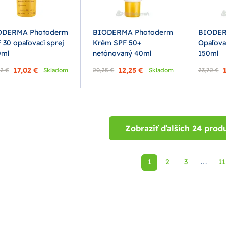
ODERMA Photoderm
BIODERMA Photoderm
BIODER
 30 opaľovací sprej
Krém SPF 50+
Opaľova
0ml
netónovaný 40ml
150ml
17,02 €
12,25 €
2 €
Skladom
20,25 €
Skladom
23,72 €
Zobraziť ďalších 24 prod
1
2
3
11
⋯