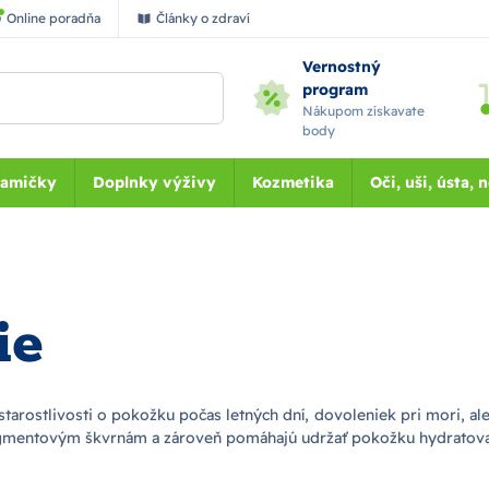
Online poradňa
Články o zdraví
Vernostný
program
Nákupom získavate
body
Mamičky
Doplnky výživy
Kozmetika
Oči, uši, ústa, 
ie
arostlivosti o pokožku počas letných dní, dovoleniek pri mori, ale
igmentovým škvrnám a zároveň pomáhajú udržať pokožku hydratova