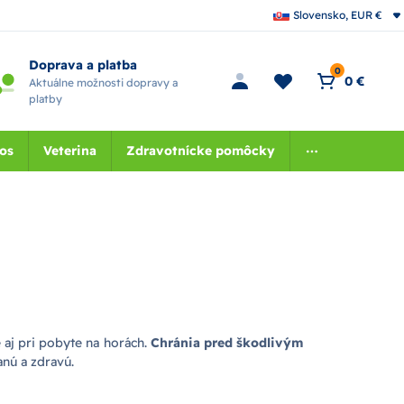
Slovensko, EUR €
Doprava a platba
0
0 €
Aktuálne možnosti dopravy a
platby
nos
Veterina
Zdravotnícke pomôcky
 aj pri pobyte na horách.
Chránia pred škodlivým
nú a zdravú.