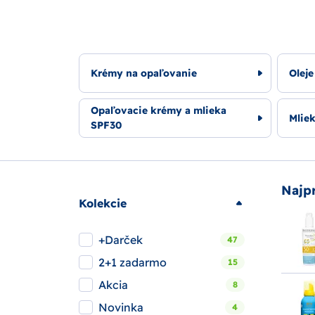
Krémy na opaľovanie
Oleje
Opaľovacie krémy a mlieka
Mlie
SPF30
Najp
Kolekcie
+Darček
47
2+1 zadarmo
15
Akcia
8
Novinka
4