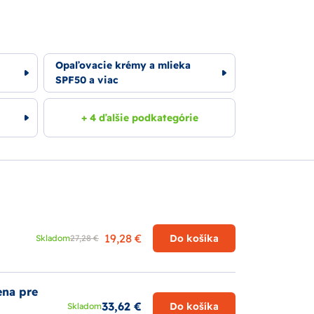
Opaľovacie krémy a mlieka
SPF50 a viac
+ 4 ďalšie podkategórie
19,28 €
Do košíka
Skladom
27,28 €
ena pre
33,62 €
Do košíka
Skladom