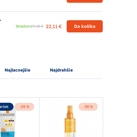
-
22,11 €
Do košíka
Skladom
29,48 €
Najlacnejšie
Najdrahšie
arček
-25 %
-30 %