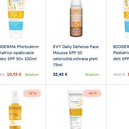
ODERMA Photoderm
EVY Daily Defense Face
BIODER
iatrics opaľovacie
Mousse SPF 50
Pediatri
eko SPF 50+ 100ml
celoročná ochrana pleti
deti SP
75ml
10,93 €
32,45 €
3 €
Skladom
Skladom
25,57 €
-32 %
-40 %