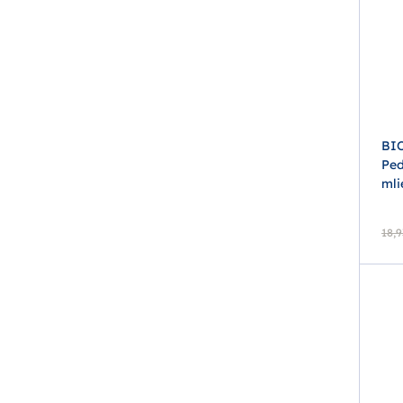
BI
Ped
mli
18,9