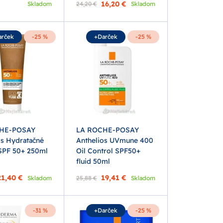
16,20 €
Skladom
24,20 €
Skladom
arček
-25 %
+Darček
-25 %
HE-POSAY
LA ROCHE-POSAY
os Hydratačné
Anthelios UVmune 400
SPF 50+ 250ml
Oil Control SPF50+
fluid 50ml
21,40 €
19,41 €
Skladom
25,88 €
Skladom
-31 %
+Darček
-25 %