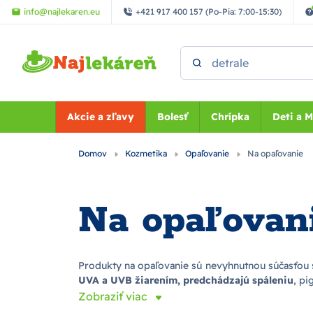
Preskočiť na hlavný obsah
info@najlekaren.eu
+421 917 400 157 (Po-Pia: 7:00-15:30)
Vyhľadať
Akcie a zľavy
Bolesť
Chrípka
Deti a 
Domov
Kozmetika
Opaľovanie
Na opaľovanie
Na opaľovan
Produkty na opaľovanie sú nevyhnutnou súčasťou st
UVA a UVB žiarením, predchádzajú spáleniu
, p
Zobraziť viac