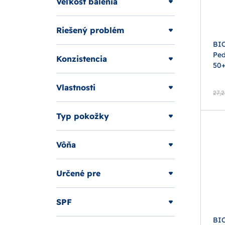
Veľkosť balenia
Riešený problém
BI
Ped
Konzistencia
50+
Vlastnosti
27,2
Typ pokožky
Vôňa
Určené pre
SPF
BI