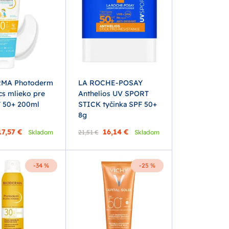
MA Photoderm
LA ROCHE-POSAY
cs mlieko pre
Anthelios UV SPORT
F 50+ 200ml
STICK tyčinka SPF 50+
8g
17,57 €
16,14 €
Skladom
21,51 €
Skladom
-34 %
-25 %