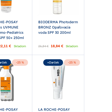
HE-POSAY
BIODERMA Photoderm
ios UVMUNE
BRONZ Opaľovacia
mo-Pediatrics
voda SPF 30 200ml
SPF 50+ 250ml
22,11 €
18,84 €
Skladom
26,84 €
Skladom
arček
-25 %
+Darček
-25 %
HE-POSAY
LA ROCHE-POSAY