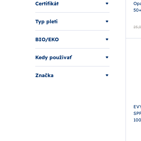
Certifikát
Opa
50+
Typ pleti
25,0
BIO/EKO
Kedy používať
Značka
EVY
SPF
10