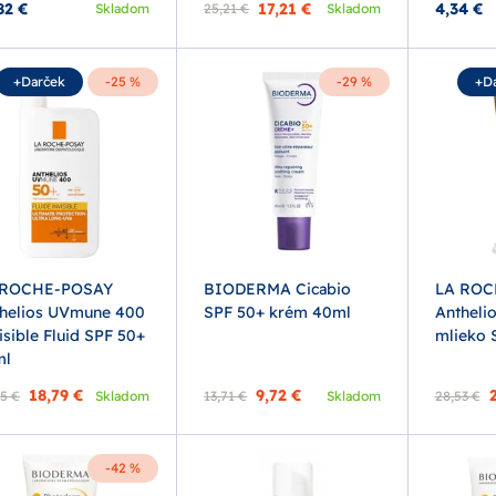
82 €
17,21 €
4,34 €
Skladom
25,21 €
Skladom
+Darček
-25 %
-29 %
+D
 ROCHE-POSAY
BIODERMA Cicabio
LA ROC
helios UVmune 400
SPF 50+ krém 40ml
Antheli
isible Fluid SPF 50+
mlieko 
ml
18,79 €
9,72 €
5 €
Skladom
13,71 €
Skladom
28,53 €
-42 %