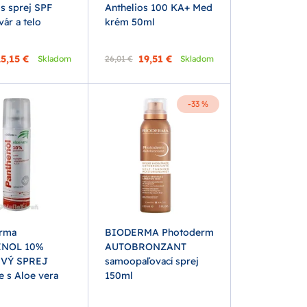
s sprej SPF
Anthelios 100 KA+ Med
vár a telo
krém 50ml
5,15 €
19,51 €
Skladom
26,01 €
Skladom
-33 %
rma
BIODERMA Photoderm
NOL 10%
AUTOBRONZANT
VÝ SPREJ
samoopaľovací sprej
e s Aloe vera
150ml