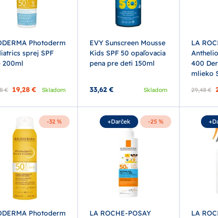
ODERMA Photoderm
EVY Sunscreen Mousse
LA ROC
iatrics sprej SPF
Kids SPF 50 opaľovacia
Anthel
 200ml
pena pre deti 150ml
400 Der
mlieko 
19,28 €
33,62 €
8 €
Skladom
Skladom
29,48 €
-32 %
+Darček
-25 %
+D
ODERMA Photoderm
LA ROCHE-POSAY
LA ROC