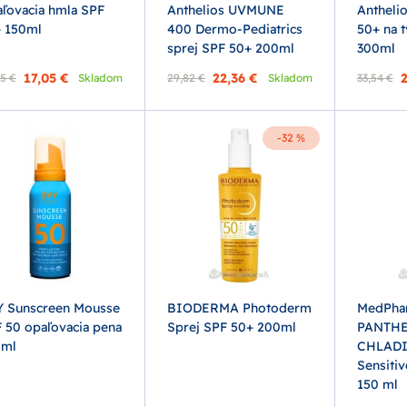
ľovacia hmla SPF
Anthelios UVMUNE
Anthelio
 150ml
400 Dermo-Pediatrics
50+ na t
sprej SPF 50+ 200ml
300ml
17,05 €
22,36 €
2
5 €
Skladom
29,82 €
Skladom
33,54 €
-32 %
 Sunscreen Mousse
BIODERMA Photoderm
MedPha
 50 opaľovacia pena
Sprej SPF 50+ 200ml
PANTHE
0ml
CHLADI
Sensitiv
150 ml