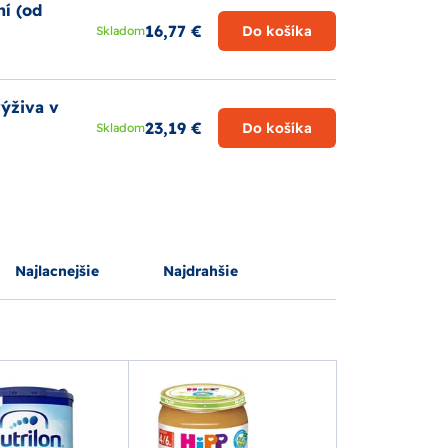
ní (od
16,77 €
Do košíka
Skladom
ýživa v
23,19 €
Do košíka
Skladom
Najlacnejšie
Najdrahšie