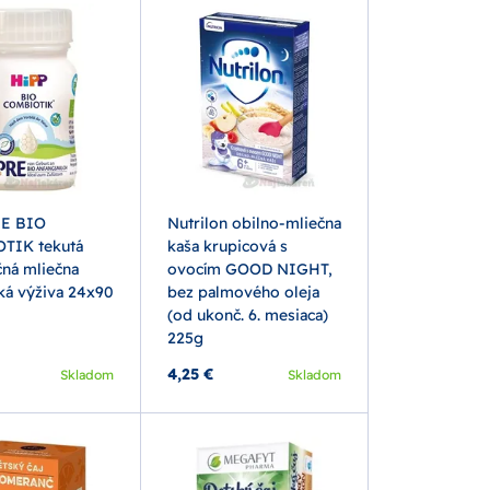
RE BIO
Nutrilon obilno-mliečna
TIK tekutá
kaša krupicová s
čná mliečna
ovocím GOOD NIGHT,
ká výživa 24x90
bez palmového oleja
(od ukonč. 6. mesiaca)
225g
4,25 €
Skladom
Skladom