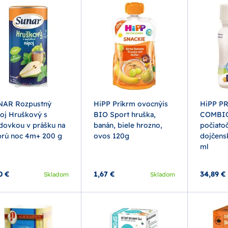
NAR Rozpustný
HiPP Príkrm ovocnýis
HiPP P
oj Hruškový s
BIO Sport hruška,
COMBIO
ovkou v prášku na
banán, biele hrozno,
počiato
rú noc 4m+ 200 g
ovos 120g
dojčens
ml
0 €
1,67 €
34,89 €
Skladom
Skladom