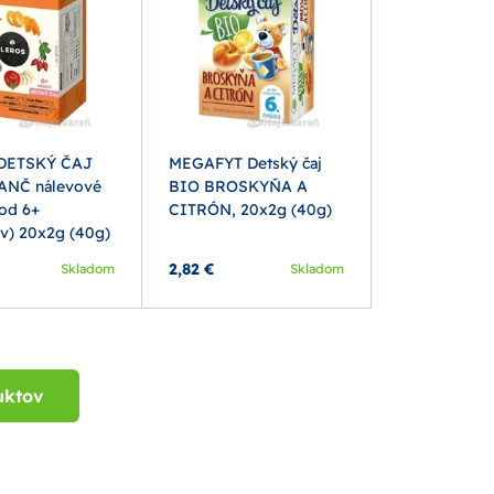
DETSKÝ ČAJ
MEGAFYT Detský čaj
NČ nálevové
BIO BROSKYŇA A
(od 6+
CITRÓN, 20x2g (40g)
v) 20x2g (40g)
2,82 €
Skladom
Skladom
uktov