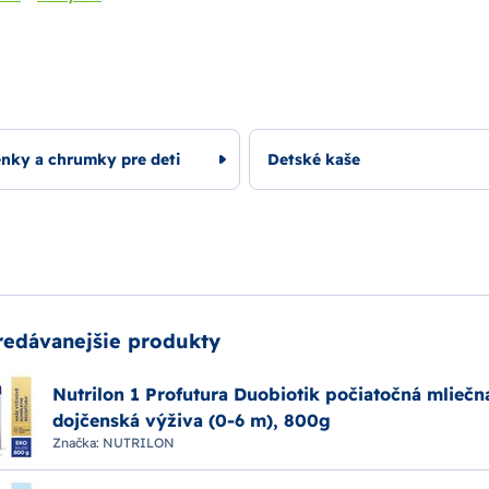
enky a chrumky pre deti
Detské kaše
redávanejšie produkty
Nutrilon 1 Profutura Duobiotik počiatočná mliečn
dojčenská výživa (0-6 m), 800g
Značka:
NUTRILON