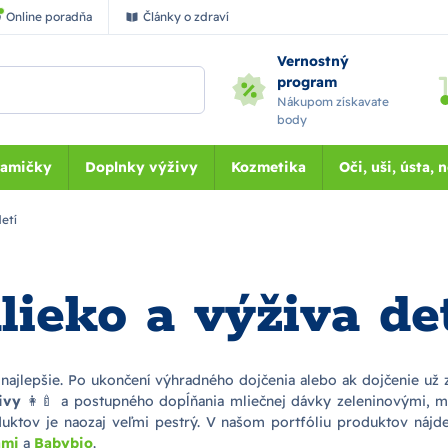
Online poradňa
Články o zdraví
Vernostný
program
Nákupom získavate
body
Mamičky
Doplnky výživy
Kozmetika
Oči, uši, ústa, 
etí
ieko a výživa de
najlepšie. Po ukončení výhradného dojčenia alebo ak dojčenie už
ivy
👩‍🍼 a postupného dopĺňania mliečnej dávky zeleninovými,
duktov je naozaj veľmi pestrý. V našom portfóliu produktov nájd
ami
a
Babybio
.