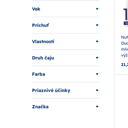
Vek
Príchuť
Nut
Vlastnosti
Duo
mli
výž
Druh čaju
21,
Farba
Priaznivé účinky
Značka