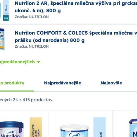
Nutrilon 2 AR, špeciálna mliečna výživa pri grcka
ukonč. 6 m), 800 g
Značka:
NUTRILON
Nutrilon COMFORT & COLICS špeciálna mliečna v
prášku (od narodenia) 800 g
Značka:
NUTRILON
ajpredávanejších
p produkty
Najpredávanejšie
Najnovšie
ených
24 z 413 produktov