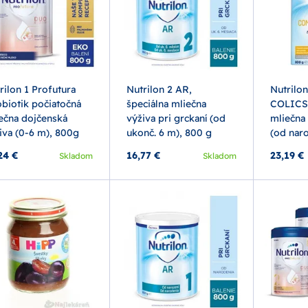
rilon 1 Profutura
Nutrilon 2 AR,
Nutril
biotik počiatočná
špeciálna mliečna
COLICS 
ečna dojčenská
výživa pri grckaní (od
mliečna 
iva (0-6 m), 800g
ukonč. 6 m), 800 g
(od nar
24 €
16,77 €
23,19 €
Skladom
Skladom