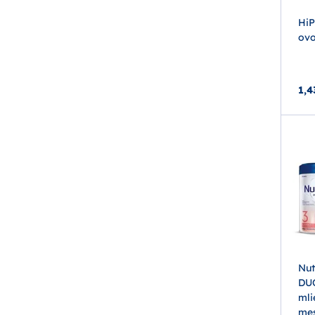
HiP
ovo
1,4
Nut
DUO
mli
mes