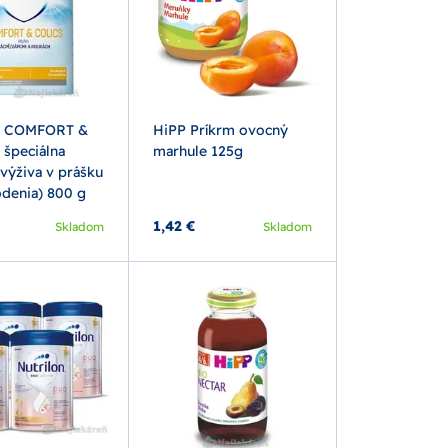
on COMFORT &
HiPP Príkrm ovocný
špeciálna
marhule 125g
výživa v prášku
odenia) 800 g
1,42 €
Skladom
Skladom