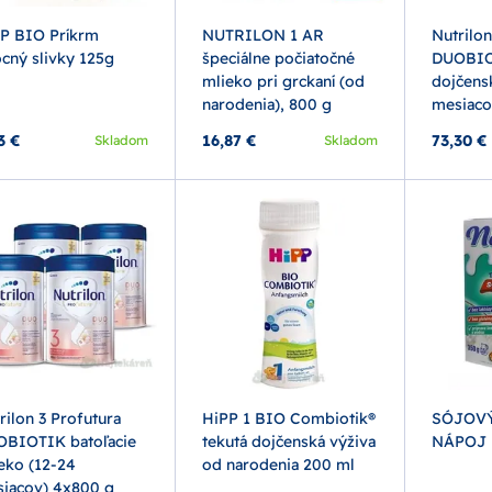
P BIO Príkrm
NUTRILON 1 AR
Nutrilon
cný slivky 125g
špeciálne počiatočné
DUOBIO
mlieko pri grckaní (od
dojčensk
narodenia), 800 g
mesiaco
3 €
16,87 €
73,30 €
Skladom
Skladom
rilon 3 Profutura
HiPP 1 BIO Combiotik®
SÓJOVÝ
BIOTIK batoľacie
tekutá dojčenská výživa
NÁPOJ
eko (12-24
od narodenia 200 ml
iacov) 4x800 g