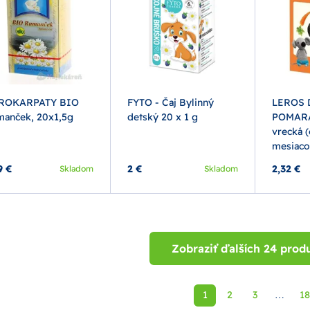
ROKARPATY BIO
FYTO - Čaj Bylinný
LEROS 
anček, 20x1,5g
detský 20 x 1 g
POMARA
vrecká 
mesiaco
9 €
2 €
2,32 €
Skladom
Skladom
Zobraziť ďalších 24 prod
1
2
3
18
⋯