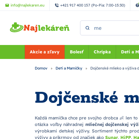
Preskočiť na hlavný obsah
info@najlekaren.eu
+421 917 400 157 (Po-Pia: 7:00-15:30)
Vyhľadať
Akcie a zľavy
Bolesť
Chrípka
Deti a 
Domov
Deti a Mamičky
Dojčenské mlieko a výživa d
Dojčenské ml
Každá mamička chce pre svojho drobca 👶 len to 
otázka voľby náhradnej
mliečnej dojčenskej výž
výrobkami detskej výživy. Sortiment týchto pro
výživy a príkrmov od značiek ako
Sunar
,
HiPP
,
H