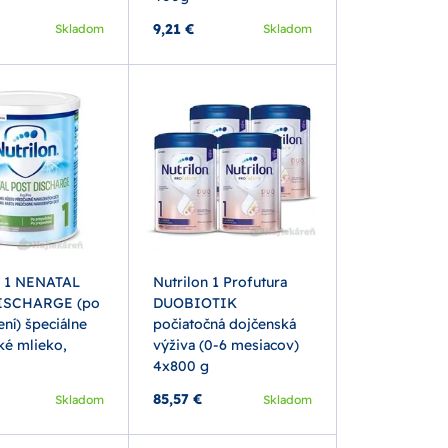
9,21 €
Skladom
Skladom
n 1 NENATAL
Nutrilon 1 Profutura
ISCHARGE (po
DUOBIOTIK
ní) špeciálne
počiatočná dojčenská
ké mlieko,
výživa (0-6 mesiacov)
4x800 g
85,57 €
Skladom
Skladom