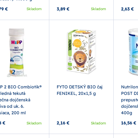
79 €
3,89 €
2,63 €
Skladom
Skladom
P 2 BIO Combiotik®
FYTO DETSKÝ BIO čaj
Nutrilo
ledná tekutá
FENIKEL, 20x1,5 g
POST D
ečna dojčenská
prepuste
iva od uk. 6.
dojčens
iaca, 200 ml
400g
8 €
2,16 €
16,56 €
Skladom
Skladom