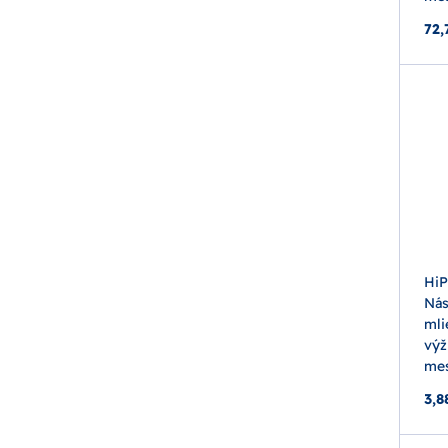
72,
HiP
Nás
mli
výž
mes
3,8