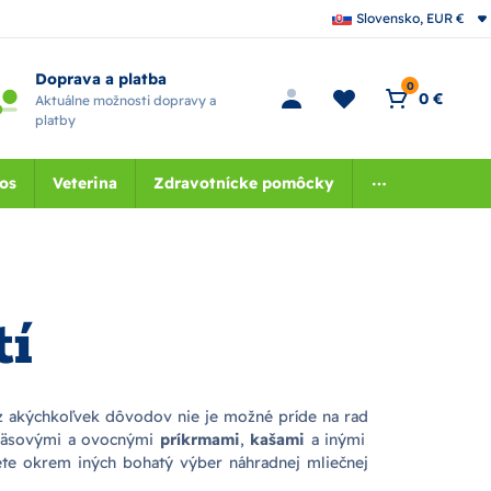
Slovensko, EUR €
Doprava a platba
0
0 €
Aktuálne možnosti dopravy a
platby
nos
Veterina
Zdravotnícke pomôcky
tí
 z akýchkoľvek dôvodov nie je možné príde na rad
 mäsovými a ovocnými
príkrmami
,
kašami
a inými
ete okrem iných bohatý výber náhradnej mliečnej