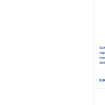
SU
náp
med
dob
5,5