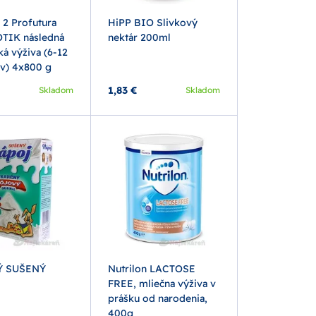
 2 Profutura
HiPP BIO Slivkový
TIK následná
nektár 200ml
á výživa (6-12
v) 4x800 g
1,83 €
Skladom
Skladom
 SUŠENÝ
Nutrilon LACTOSE
FREE, mliečna výživa v
prášku od narodenia,
400g