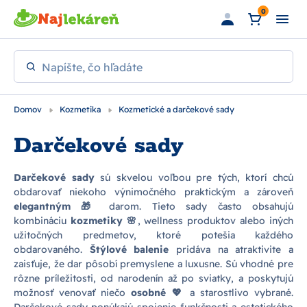
Preskočiť na hlavný obsah
0
Napíšte, čo hľadáte
Domov
Kozmetika
Kozmetické a darčekové sady
Darčekové sady
Darčekové sady
sú skvelou voľbou pre tých, ktorí chcú
obdarovať niekoho výnimočného praktickým a zároveň
elegantným 🎁
darom. Tieto sady často obsahujú
kombináciu
kozmetiky 🌸
, wellness produktov alebo iných
užitočných predmetov, ktoré potešia každého
obdarovaného.
Štýlové balenie
pridáva na atraktivite a
zaisťuje, že dar pôsobí premyslene a luxusne. Sú vhodné pre
rôzne príležitosti, od narodenín až po sviatky, a poskytujú
možnosť venovať niečo
osobné 💖
a starostlivo vybrané.