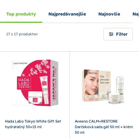
Top produkty
Najpredávanejšie
Najnovšie
Naj
Filter
17 z 17 produktov
Hada Labo Tokyo White Gift Set
Aveeno CALM+RESTORE
hydratačný 50+15 ml
Darčeková sada gél 50 ml + krém
50 ml