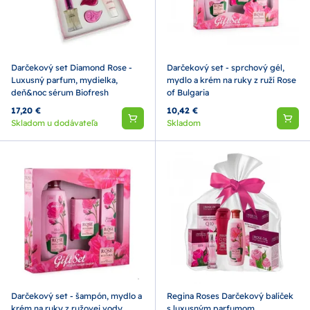
Darčekový set Diamond Rose -
Darčekový set - sprchový gél,
Luxusný parfum, mydielka,
mydlo a krém na ruky z ruží Rose
deň&noc sérum Biofresh
of Bulgaria
17,20 €
10,42 €
Skladom u dodávateľa
Skladom
Darčekový set - šampón, mydlo a
Regina Roses Darčekový balíček
krém na ruky z ružovej vody
s luxusným parfumom