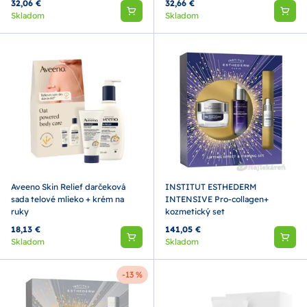
32,06 €
32,66 €
Skladom
Skladom
Aveeno Skin Relief darčeková
INSTITUT ESTHEDERM
sada telové mlieko + krém na
INTENSIVE Pro-collagen+
ruky
kozmetický set
18,13 €
141,05 €
Skladom
Skladom
-13 %