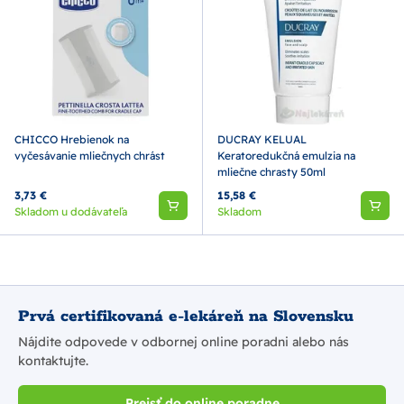
CHICCO Hrebienok na
DUCRAY KELUAL
vyčesávanie mliečnych chrást
Keratoredukčná emulzia na
mliečne chrasty 50ml
3,73 €
15,58 €
Skladom u dodávateľa
Skladom
Prvá certifikovaná e-lekáreň na Slovensku
Nájdite odpovede v odbornej online poradni alebo nás
kontaktujte.
Prejsť do online poradne