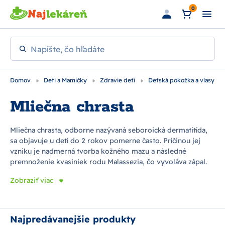
Preskočiť na hlavný obsah
0
Napíšte, čo hľadáte
Domov
Deti a Mamičky
Zdravie detí
Detská pokožka a vlasy
Mliečna chrasta
Mliečna chrasta, odborne nazývaná seboroická dermatitída,
sa objavuje u detí do 2 rokov pomerne často. Príčinou jej
vzniku je nadmerná tvorba kožného mazu a následné
premnoženie kvasiniek rodu Malassezia, čo vyvoláva zápal.
Toto ochorenie sa vyskytuje na miestach so zvýšenou
Zobraziť viac
tvorbou mazových žliaz – najmä vo vlasatej časti pokožky.
Ochorenie je charakteristické tvorbou žltých až žltohnedých
mastných chrastičiek, prípadne svetločervenými šupinatými
ložiskami. Pri vhodnej liečbe nastáva po krátkom čase
Najpredávanejšie produkty