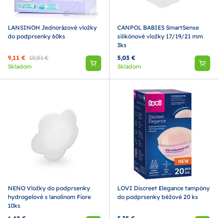
LANSINOH Jednorázové vložky
CANPOL BABIES SmartSense
do podprsenky 60ks
silikónové vložky 17/19/21 mm
3ks
9,11 €
10,51 €
5,03 €
Skladom
Skladom
NENO Vložky do podprsenky
LOVI Discreet Elegance tampóny
hydrogelové s lanolínom Fiore
do podprsenky béžové 20 ks
10ks