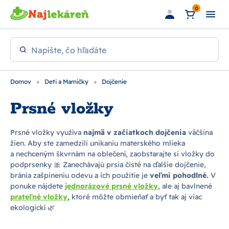
Preskočiť na hlavný obsah
0
Napíšte, čo hľadáte
Domov
Deti a Mamičky
Dojčenie
Prsné vložky
Prsné vložky využíva
najmä v začiatkoch dojčenia
väčšina
žien. Aby ste zamedzili unikaniu materského mlieka
a nechceným škvrnám na oblečení, zaobstarajte si vložky do
podprsenky 🎀 Zanechávajú prsia čisté na ďalšie dojčenie,
bránia zašpineniu odevu a ich použitie je
veľmi pohodlné.
V
ponuke nájdete
jednorázové prsné vložky
, ale aj bavlnené
prateľné vložky
,
ktoré môžte obmieňať a byť tak aj viac
ekologickí 🌿