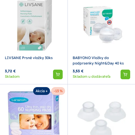
LIVSANE Prsné vložky 30ks
BABYONO Vložky do
podprsenky Night&Day 40 ks
3,72 €
3,53 €
Skladom
Skladom u dodávateľa
Akcia +
-13 %