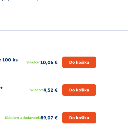
pridať k celým zástupom rodičov, ktorý siahli po
é 100 ks
10,06 €
Do košíka
Skladom
m+
9,52 €
Do košíka
Skladom
89,07 €
Do košíka
Skladom u dodávateľa