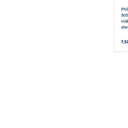
Phi
300
mä
die
7,5