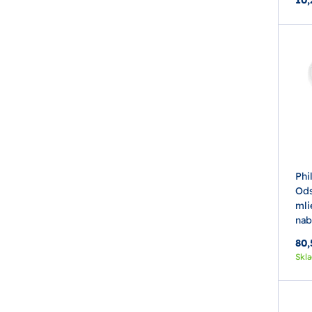
Phi
Ods
mli
nab
80,
Skl