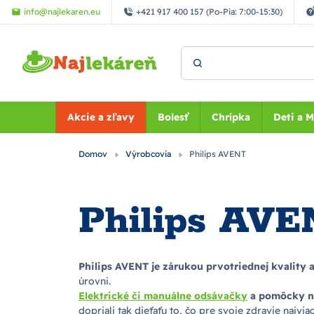
Preskočiť na hlavný obsah
info@najlekaren.eu
+421 917 400 157 (Po-Pia: 7:00-15:30)
Vyhľadať
Akcie a zľavy
Bolesť
Chrípka
Deti a 
Domov
Výrobcovia
Philips AVENT
Philips AV
Philips AVENT je zárukou prvotriednej kvality
úrovni.
Elektrické či manuálne odsávačky
a pomôcky n
dopriali tak dieťaťu to, čo pre svoje zdravie najvi