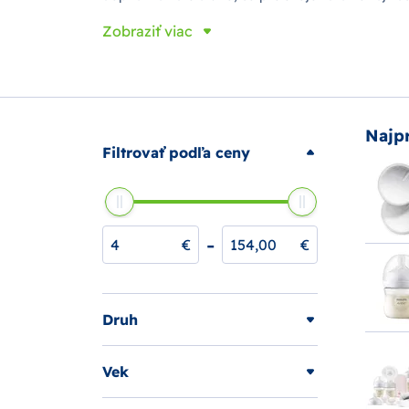
V sortimente nechýbajú samozrejme ani
špičkov
Zobraziť viac
parnom hrnci Avent
a
pokrmy tak pripravujú rých
Najp
Filtrovať podľa ceny
-
€
€
Druh
Vek