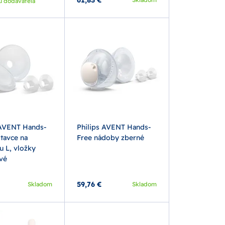
u dodávateľa
 AVENT Hands-
Philips AVENT Hands-
tavce na
Free nádoby zberné
u L, vložky
vé
59,76 €
Skladom
Skladom