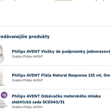
é
flašky
, či
cumlíky
Pri prechode na tuhú stravu bábätka sa môžete 
lo, zdravo a efektívne.
redávanejšie produkty
Philips AVENT Vložky do podprsenky jednorazov
Značka:
Philips AVENT
Philips AVENT Fľaša Natural Response 125 ml, 0
Značka:
Philips AVENT
Philips AVENT Odsávačka materského mlieka
elektrická sada SCD340/31
Značka:
Philips AVENT