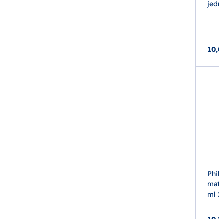
jed
10,
Phi
mat
ml 
10,