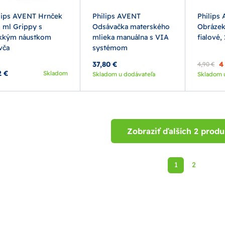
lips AVENT Hrnček
Philips AVENT
Philips
 ml Grippy s
Odsávačka materského
Obrázek
kkým náustkom
mlieka manuálna s VIA
fialové, 
vča
systémom
37,80 €
4
4,90 €
2 €
Skladom
Skladom u dodávateľa
Skladom 
Zobraziť ďalších 2 prod
1
2