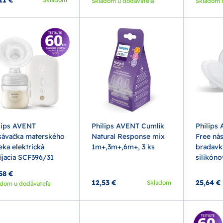
Skladom u dodávateľa
Skladom 
lips AVENT
Philips AVENT Cumlík
Philips
ávačka materského
Natural Response mix
Free nás
eka elektrická
1m+,3m+,6m+, 3 ks
bradavk
íjacia SCF396/31
silikóno
58 €
12,53 €
25,64 €
Skladom
adom u dodávateľa