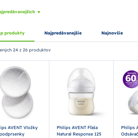
ajpredávanejších
p produkty
Najpredávanejšie
Najnovšie
ených
24 z 26 produktov
lips AVENT Vložky
Philips AVENT Fľaša
Philips
podprsenky
Natural Response 125
Odsávač