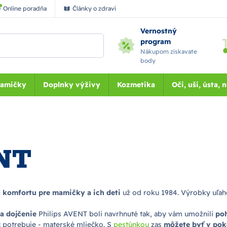
Online poradňa
Články o zdraví
Vernostný
program
Nákupom získavate
body
Mamičky
Doplnky výživy
Kozmetika
Oči, uši, ústa, 
ENT
 a komfortu pre mamičky a ich deti
už od roku 1984. Výrobky uľahču
a dojčenie
Philips AVENT boli navrhnuté tak, aby vám umožnili
poh
ac potrebuje - materské mliečko. S
pestúnkou
zas
môžete byť v pok