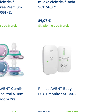
lektrická
mlieka elektrická sada
Free Premium
SCD340/31
F531/11
€
89,07 €
u dodávateľa
Skladom u dodávateľa
 AVENT Cumlík
Philips AVENT Baby
r neutral 6-18m
DECT monitor SCD502
modrá 2ks
61,83 €
Skladom