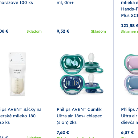
norazové 100 ks
ml, 0m+
mlieka e
Hands-
Plus SC
121,58 
06 €
9,52 €
Skladom
Skladom
Skladom 
lips AVENT Sáčky na
Philips AVENT Cumlík
Philips
erské mlieko 180
Ultra air 18m+ chlapec
Ultra ai
25 ks
(slon) 2ks
dievča 
7,62 €
6,37 €
21 €
Skladom