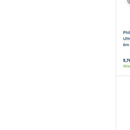
Phi
Ult
6m 
5,7
Skl