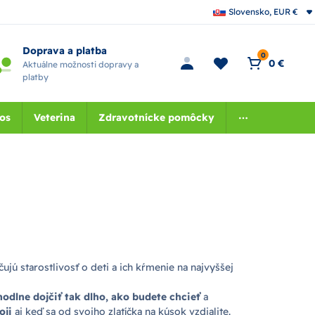
Slovensko, EUR €
Doprava a platba
0
0 €
Aktuálne možnosti dopravy a
platby
nos
Veterina
Zdravotnícke pomôcky
jú starostlivosť o deti a ich kŕmenie na najvyššej
odlne dojčiť tak dlho, ako budete chcieť
a
oji
aj keď sa od svojho zlatíčka na kúsok vzdialite.