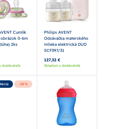
 AVENT Cumlík
Philips AVENT
r obrázok 0-6m
Odsávačka materského
dúha) 2ks
mlieka elektrická DUO
SCF397/31
127,32 €
u dodávateľa
Skladom u dodávateľa
Akcia
-18 %