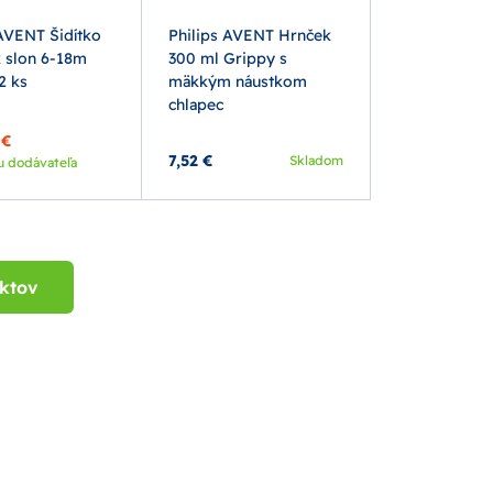
 AVENT Šidítko
Philips AVENT Hrnček
 slon 6-18m
300 ml Grippy s
2 ks
mäkkým náustkom
chlapec
 €
7,52 €
Skladom
u dodávateľa
uktov