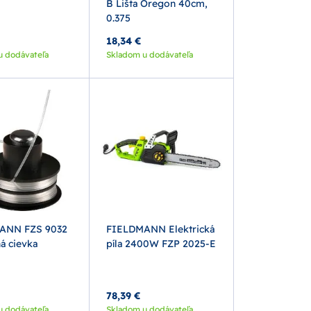
B Lišta Oregon 40cm,
0.375
18,34 €
u dodávateľa
Skladom u dodávateľa
ANN FZS 9032
FIELDMANN Elektrická
á cievka
píla 2400W FZP 2025-E
78,39 €
u dodávateľa
Skladom u dodávateľa