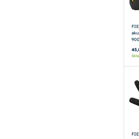
FI
aku
90
45,
Skl
FI