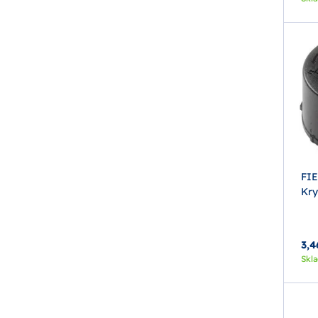
FI
Kry
3,4
Skl