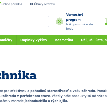
Online poradňa
Články o zdraví
Vernostný
program
Nákupom získavate
body
Mamičky
Doplnky výživy
Kozmetika
Oči, uši, ústa, 
chnika
bné pre
efektívnu a pohodlnú starostlivosť o vašu záhradu
. Ponúk
šu
záhradu v perfektnom stave
. Všetky naše produkty sú od výro
práca v záhrade
jednoduchšia a rýchlejšia.