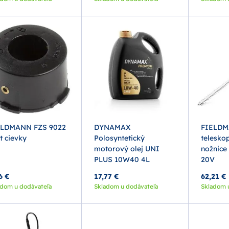
ELDMANN FZS 9022
DYNAMAX
FIELDM
t cievky
Polosyntetický
telesko
motorový olej UNI
nožnice
PLUS 10W40 4L
20V
6 €
17,77 €
62,21 €
adom u dodávateľa
Skladom u dodávateľa
Skladom 