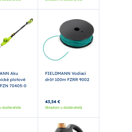
ANN Aku
FIELDMANN Vodiaci
pické plotové
drôt 100m FZRR 9002
 FZN 70405-0
43,54 €
u dodávateľa
Skladom u dodávateľa