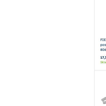
FI
pos
80
17,
Skl