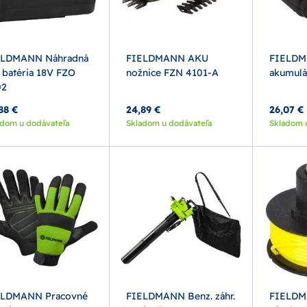
ELDMANN Náhradná
FIELDMANN AKU
FIELDM
 batéria 18V FZO
nožnice FZN 4101-A
akumulá
02
88 €
24,89 €
26,07 €
adom u dodávateľa
Skladom u dodávateľa
Skladom 
ELDMANN Pracovné
FIELDMANN Benz. záhr.
FIELDM