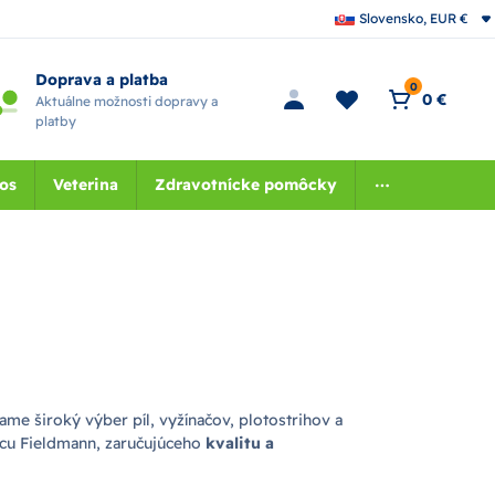
Slovensko, EUR €
Doprava a platba
0
0 €
Aktuálne možnosti dopravy a
platby
nos
Veterina
Zdravotnícke pomôcky
ame široký výber píl, vyžínačov, plotostrihov a
bcu Fieldmann, zaručujúceho
kvalitu a