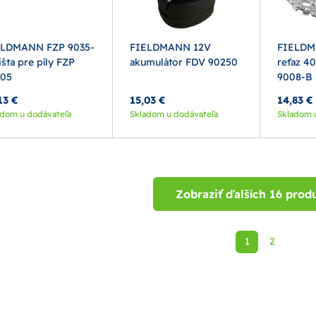
ELDMANN FZP 9035-
FIELDMANN 12V
FIELDM
išta pre píly FZP
akumulátor FDV 90250
reťaz 4
105
9008-B
13 €
15,03 €
14,83 €
adom u dodávateľa
Skladom u dodávateľa
Skladom 
Zobraziť ďalších 16 prod
1
2