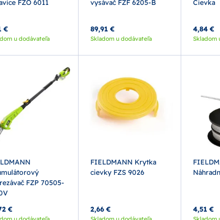
avice FZO 6011
vysávač FZF 6205-B
Cievka
1 €
89,91 €
4,84 €
adom u dodávateľa
Skladom u dodávateľa
Skladom 
ELDMANN
FIELDMANN Krytka
FIELDM
mulátorový
cievky FZS 9026
Náhradn
rezávač FZP 70505-
0V
72 €
2,66 €
4,51 €
adom u dodávateľa
Skladom u dodávateľa
Skladom 