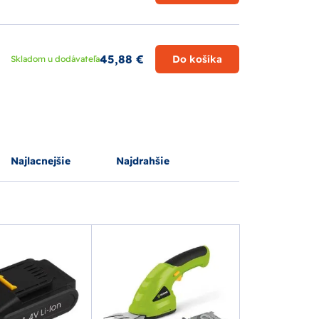
45,88 €
Do košíka
Skladom u dodávateľa
Najlacnejšie
Najdrahšie