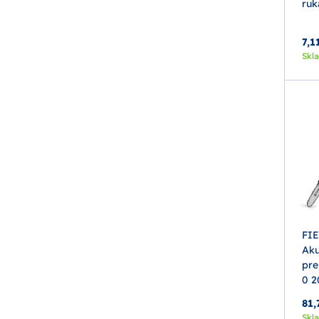
ruk
7,1
Skl
FI
Aku
pre
0 2
81,
Skl