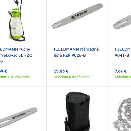
ELDMANN ručný
FIELDMANN Náhradná
FIELDM
trekovač 5L FZO
lišta FZP 9026-B
9041-B
60
39 €
15,03 €
7,67 €
adom u dodávateľa
Skladom u dodávateľa
Skladom 