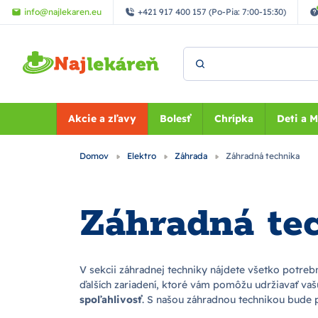
Preskočiť na hlavný obsah
info@najlekaren.eu
+421 917 400 157 (Po-Pia: 7:00-15:30)
Vyhľadať
Akcie a zľavy
Bolesť
Chrípka
Deti a 
Domov
Elektro
Záhrada
Záhradná technika
Záhradná te
V sekcii záhradnej techniky nájdete všetko potre
ďalších zariadení, ktoré vám pomôžu udržiavať va
spoľahlivosť
. S našou záhradnou technikou bude 