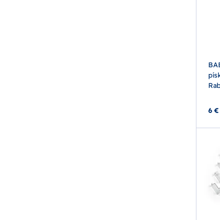
BA
pís
Rab
6 €