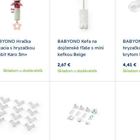
BYONO Hračka
BABYONO Kefa na
BABYON
kacia s hryzačkou
dojčenské fľaše s mini
hryzačka
bit Karo 3m+
kefkou Beige
krytom 
2,67 €
4,41 €
Skladom u dodávateľa
Skladom u dodávateľa
Skladom 