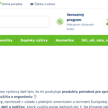
Online poradňa
Články o zdraví
Vernostný
program
Nákupom získavate
body
Mamičky
Doplnky výživy
Kozmetika
Oči, uši, ústa, 
se výchovy detí tým, že im poskytuje
produkty potrebné pre sprá
použitia a ergonómiu
👌
y,
navrhnuté v súlade s platnými smernicami a normami Európskej
 deti a rodičov
, ktoré využijú počas bežných dní 🍼 Na kŕmenie ná