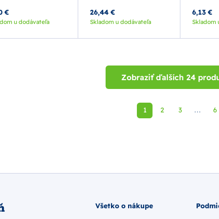
0 €
26,44 €
6,13 €
adom u dodávateľa
Skladom u dodávateľa
Skladom 
Zobraziť ďalších 24 prod
1
2
3
6
⋯
ň
Všetko o nákupe
Podmi