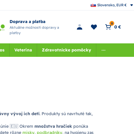
Slovensko, EUR €
Doprava a platba
0
0 €
Aktuálne možnosti dopravy a
platby
nos
Veterina
Zdravotnícke pomôcky
vny vývoj ich detí
. Produkty sú navrhuté tak,
 únie 🇪🇺 Okrem
množstva hračiek
ponúka
jdete rôzne
misky
,
podbradníky
, na hygienu zas