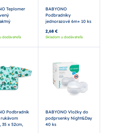
O Teplomer
BABYONO
rvený
Podbradníky
aktný
jednorazové 6m+ 10 ks
2,68 €
u dodávateľa
Skladom u dodávateľa
O Podbradník
BABYONO Vložky do
 rukávom
podprsenky Night&Day
, 35 x 52cm,
40 ks