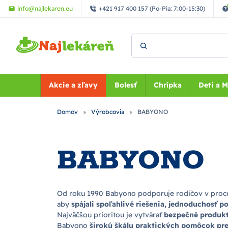
Preskočiť na hlavný obsah
info@najlekaren.eu
+421 917 400 157 (Po-Pia: 7:00-15:30)
Vyhľadať
Akcie a zľavy
Bolesť
Chrípka
Deti a 
Domov
Výrobcovia
BABYONO
BABYONO
Od roku 1990 Babyono podporuje rodičov v proce
aby
spájali spoľahlivé riešenia, jednoduchosť 
Najväčšou prioritou je vytvárať
bezpečné produkt
Babyono
širokú škálu praktických pomôcok pre