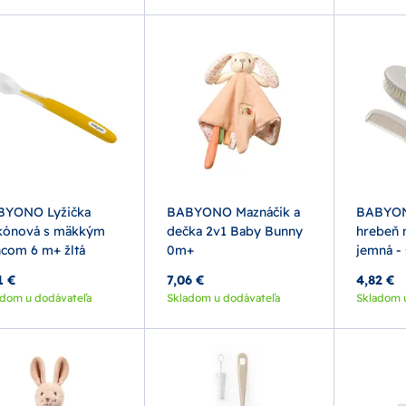
BYONO Lyžička
BABYONO Maznáčik a
BABYON
ikónová s mäkkým
dečka 2v1 Baby Bunny
hrebeň 
com 6 m+ žltá
0m+
jemná -
1 €
7,06 €
4,82 €
adom u dodávateľa
Skladom u dodávateľa
Skladom 