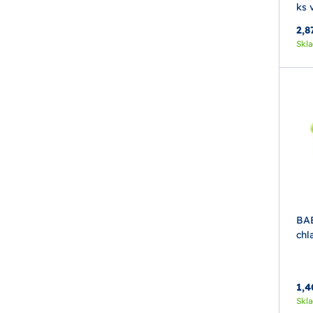
ks v
2,8
Skl
BA
chl
1,4
Skl