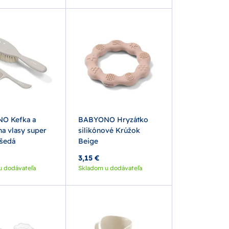
O Kefka a
BABYONO Hryzátko
na vlasy super
silikónové Krúžok
 šedá
Beige
3,15 €
u dodávateľa
Skladom u dodávateľa