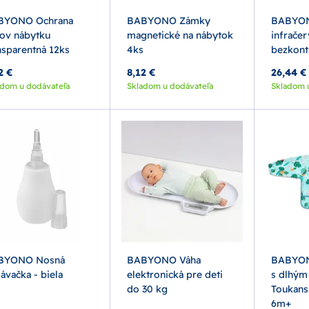
BYONO Ochrana
BABYONO Zámky
BABYON
ov nábytku
magnetické na nábytok
infrače
nsparentná 12ks
4ks
bezkont
2 €
8,12 €
26,44 €
adom u dodávateľa
Skladom u dodávateľa
Skladom 
BYONO Nosná
BABYONO Váha
BABYON
ávačka - biela
elektronická pre deti
s dlhým
do 30 kg
Toukans
6m+