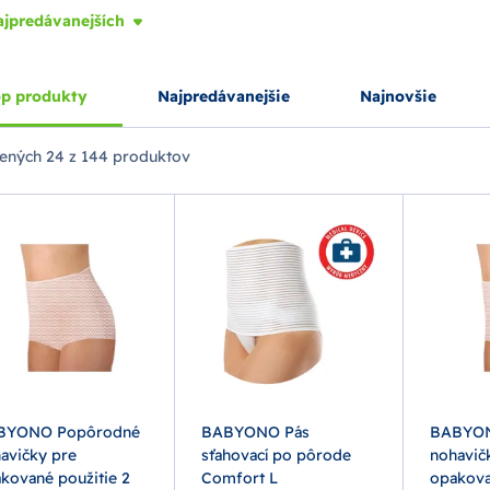
ajpredávanejších
p produkty
Najpredávanejšie
Najnovšie
ených
24 z 144 produktov
BYONO Popôrodné
BABYONO Pás
BABYON
avičky pre
sťahovací po pôrode
nohavič
kované použitie 2
Comfort L
opakova