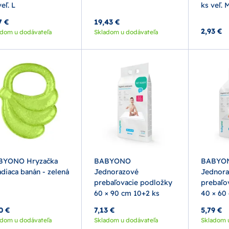
eľ. L
ks veľ. 
7 €
19,43 €
2,93 €
adom u dodávateľa
Skladom u dodávateľa
BYONO Hryzačka
BABYONO
BABYO
adiaca banán - zelená
Jednorazové
Jednora
prebaľovacie podložky
prebaľo
60 × 90 cm 10+2 ks
40 × 60
0 €
7,13 €
5,79 €
adom u dodávateľa
Skladom u dodávateľa
Skladom 