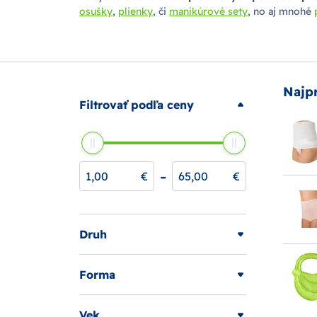
osušky
,
plienky
, či
manikúrové sety
, no aj mnohé
Najp
Filtrovať podľa ceny
-
€
€
Druh
Forma
Vek