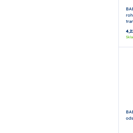
BA
roh
tra
4,2
Skl
BA
ods