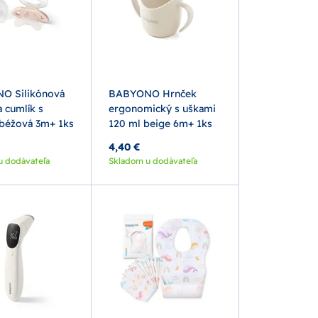
O Silikónová
BABYONO Hrnček
 cumlík s
ergonomický s uškami
béžová 3m+ 1ks
120 ml beige 6m+ 1ks
4,40 €
u dodávateľa
Skladom u dodávateľa