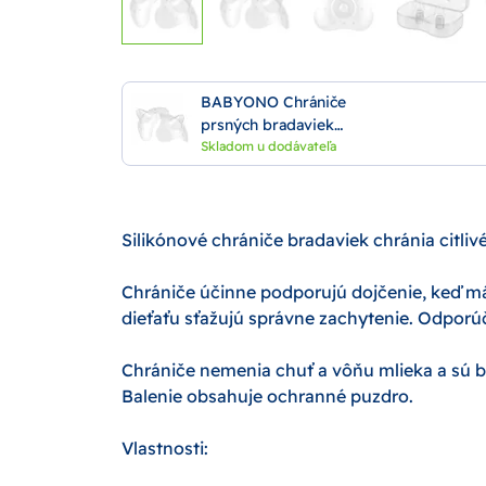
BABYONO Chrániče
prsných bradaviek
silikónové M
Skladom u dodávateľa
Silikónové chrániče bradaviek chránia cit
Chrániče účinne podporujú dojčenie, keď má
dieťaťu sťažujú správne zachytenie. Odporú
Chrániče nemenia chuť a vôňu mlieka a sú b
Balenie obsahuje ochranné puzdro.
Vlastnosti: