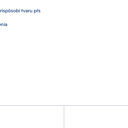
rispôsobí tvaru pŕs
enia