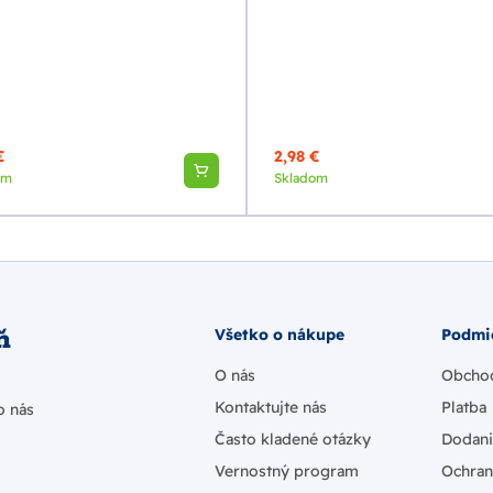
€
2,98 €
om
Skladom
ň
Všetko o nákupe
Podmi
O nás
Obcho
Kontaktujte nás
Platba
o nás
Často kladené otázky
Dodan
Vernostný program
Ochran