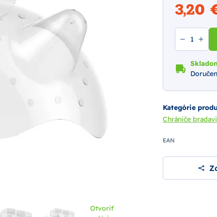
3,20
Sklado
Doručen
Kategórie prod
Chrániče bradav
EAN
Zd
Otvoriť