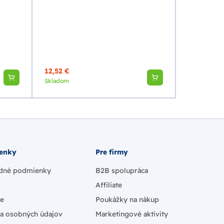
LOVI Chrán
ks S - mal
12,52 €
6,60 €
Skladom
Skladom
enky
Pre firmy
dné podmienky
B2B spolupráca
Affiliate
ie
Poukážky na nákup
a osobných údajov
Marketingové aktivity