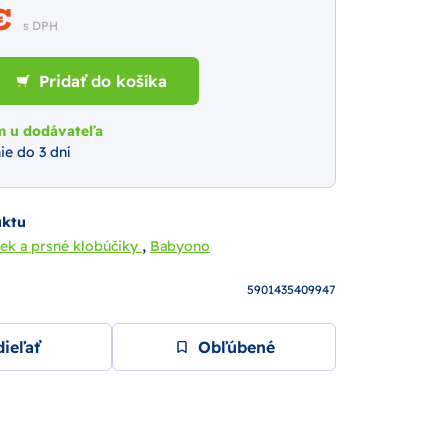
 €
s DPH
Pridať do košíka
m u dodávateľa
ie do 3 dní
uktu
,
iek a prsné klobúčiky
Babyono
5901435409947
ieľať
Obľúbené