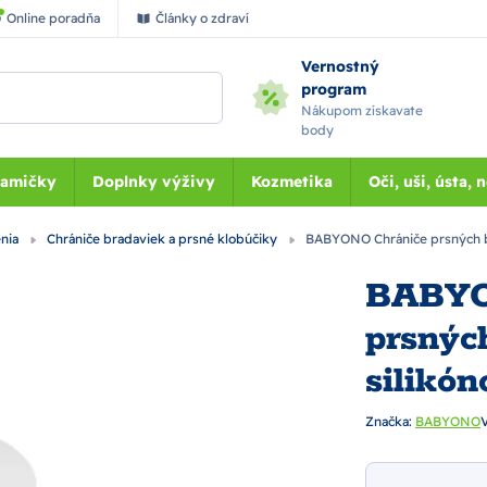
Online poradňa
Články o zdraví
Vernostný
program
Nákupom získavate
body
Mamičky
Doplnky výživy
Kozmetika
Oči, uši, ústa, 
enia
Chrániče bradaviek a prsné klobúčiky
BABYONO Chrániče prsných b
BABYO
prsnýc
silikó
Značka:
BABYONO