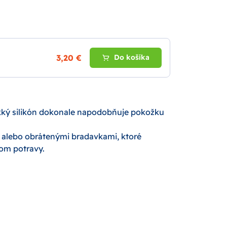
3,20 €
Do košíka
äkký silikón dokonale napodobňuje pokožku
i alebo obrátenými bradavkami, ktoré
kom potravy.