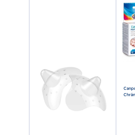
Canpo
Chrán