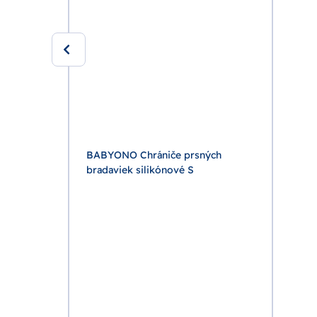
30ks
BABYONO Chrániče prsných
bradaviek silikónové S