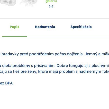
galériu
(1)
Popis
Hodnotenia
Špecifikácia
livé bradavky pred podráždením počas dojčenia. Jemný a m
 dieťa problémy s prisávaním. Dobre fungujú aj s plochým
čajú sa tiež pre ženy, ktoré majú problém s nadmerným to
ez BPA.