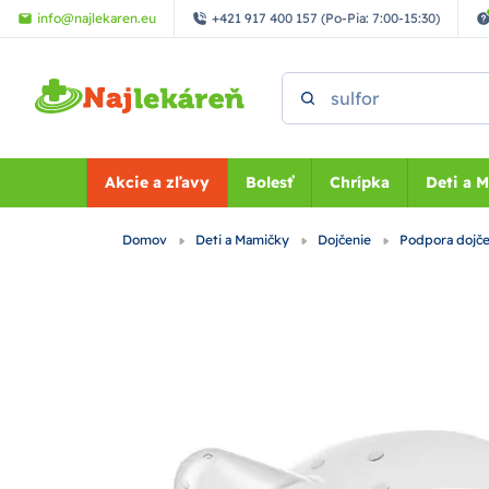
Preskočiť na hlavný obsah
info@najlekaren.eu
+421 917 400 157 (Po-Pia: 7:00-15:30)
Vyhľadať
Akcie a zľavy
Bolesť
Chrípka
Deti a 
Domov
Deti a Mamičky
Dojčenie
Podpora dojč