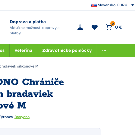
Slovensko, EUR €
Doprava a platba
0
0 €
Aktuálne možnosti dopravy a
platby
nos
Veterina
Zdravotnícke pomôcky
radaviek silikónové M
NO Chrániče
h bradaviek
nové M
Výrobca:
Babyono