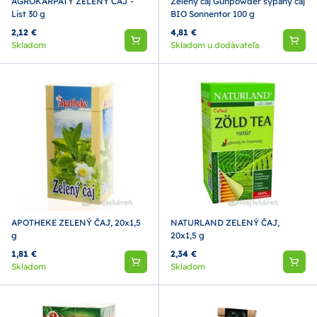
AGROKARPATY ZELENÝ ČAJ -
Zelený čaj Gunpowder sypaný čaj
List 30 g
BIO Sonnentor 100 g
2,12 €
4,81 €
Skladom
Skladom u dodávateľa
APOTHEKE ZELENÝ ČAJ, 20x1,5
NATURLAND ZELENÝ ČAJ,
g
20x1,5 g
1,81 €
2,34 €
Skladom
Skladom