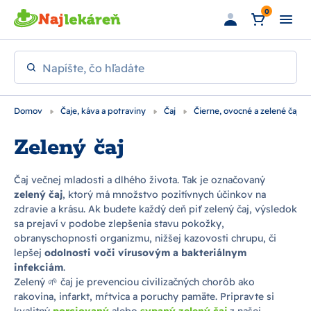
Preskočiť na hlavný obsah
0
Napíšte, čo hľadáte
Domov
Čaje, káva a potraviny
Čaj
Čierne, ovocné a zelené čaje
Zelený čaj
Čaj večnej mladosti a dlhého života. Tak je označovaný
zelený čaj
, ktorý má množstvo pozitívnych účinkov na
zdravie a krásu. Ak budete každý deň piť zelený čaj, výsledok
sa prejaví v podobe zlepšenia stavu pokožky,
obranyschopnosti organizmu, nižšej kazovosti chrupu, či
lepšej
odolnosti voči vírusovým a bakteriálnym
infekciám
.
Zelený 🌱 čaj je prevenciou civilizačných chorôb ako
rakovina, infarkt, mŕtvica a poruchy pamäte. Pripravte si