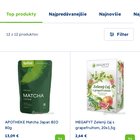
Top produkty
Najpredávanejšie
Najnovšie
Naj
Filter
12 z 12 produktov
APOTHEKE Matcha Japan BIO
MEGAFYT Zelený čaj s
80g
grapefruitom, 20x1,5g
13,09 €
2,64 €