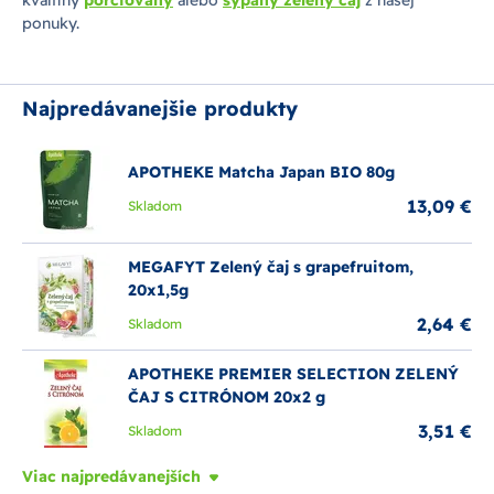
kvalitný
porciovaný
alebo
sypaný zelený čaj
z našej
ponuky.
Najpredávanejšie produkty
APOTHEKE Matcha Japan BIO 80g
13,09 €
Skladom
MEGAFYT Zelený čaj s grapefruitom,
20x1,5g
2,64 €
Skladom
APOTHEKE PREMIER SELECTION ZELENÝ
ČAJ S CITRÓNOM 20x2 g
3,51 €
Skladom
Viac najpredávanejších