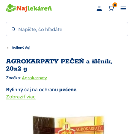
Preskočiť na hlavný obsah
0
Napíšte, čo hľadáte
Bylinný čaj
AGROKARPATY PEČEŇ a žlčník,
20x2 g
Značka:
Agrokarpaty
Bylinný čaj na ochranu
pečene
.
Zobraziť viac