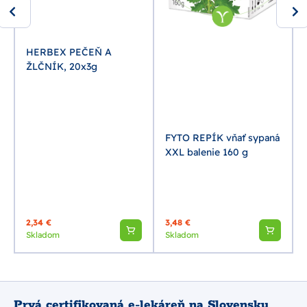
A
HERBEX PEČEŇ A
ŽLČNÍK, 20x3g
FYTO REPÍK vňať sypaná
XXL balenie 160 g
2,34 €
3,48 €
Skladom
Skladom
Prvá certifikovaná e-lekáreň na Slovensku