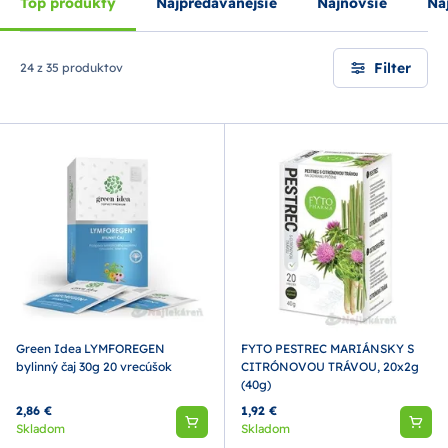
Top produkty
Najpredávanejšie
Najnovšie
Naj
Filter
24 z 35 produktov
Green Idea LYMFOREGEN
FYTO PESTREC MARIÁNSKY S
bylinný čaj 30g 20 vrecúšok
CITRÓNOVOU TRÁVOU, 20x2g
(40g)
2,86 €
1,92 €
Skladom
Skladom