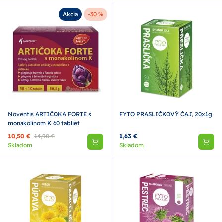
Akcia
-30 %
Noventis ARTIČOKA FORTE s
FYTO PRASLIČKOVÝ ČAJ, 20x1g
monakolínom K 60 tabliet
10,50 €
14,90 €
1,63 €
Skladom
Skladom