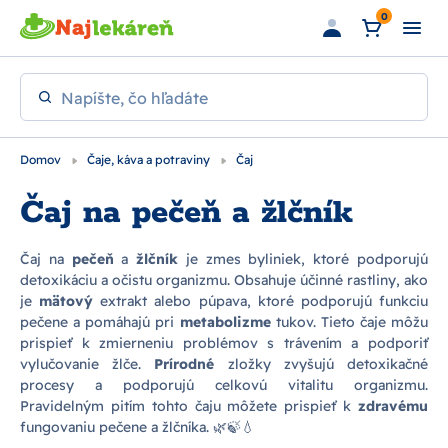
Preskočiť na hlavný obsah
0
Napíšte, čo hľadáte
Domov
Čaje, káva a potraviny
Čaj
Čaj na pečeň a žlčník
Čaj na
pečeň
a
žlčník
je zmes byliniek, ktoré podporujú
detoxikáciu a očistu organizmu. Obsahuje účinné rastliny, ako
je
mätový
extrakt alebo púpava, ktoré podporujú funkciu
pečene a pomáhajú pri
metabolizme
tukov. Tieto čaje môžu
prispieť k zmierneniu problémov s trávením a podporiť
vylučovanie žlče.
Prírodné
zložky zvyšujú detoxikačné
procesy a podporujú celkovú vitalitu organizmu.
Pravidelným pitím tohto čaju môžete prispieť k
zdravému
fungovaniu pečene a žlčníka. 🌿🍃💧