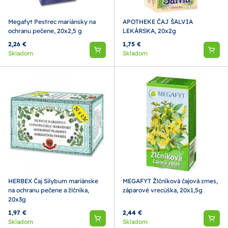
Megafyt Pestrec mariánsky na
APOTHEKE ČAJ ŠALVIA
ochranu pečene, 20x2,5 g
LEKÁRSKA, 20x2g
2,26 €
1,75 €
Skladom
Skladom
HERBEX Čaj Silybum mariánske
MEGAFYT Žlčníková čajová zmes,
na ochranu pečene a žlčníka,
záparové vrecúška, 20x1,5g
20x3g
1,97 €
2,44 €
Skladom
Skladom