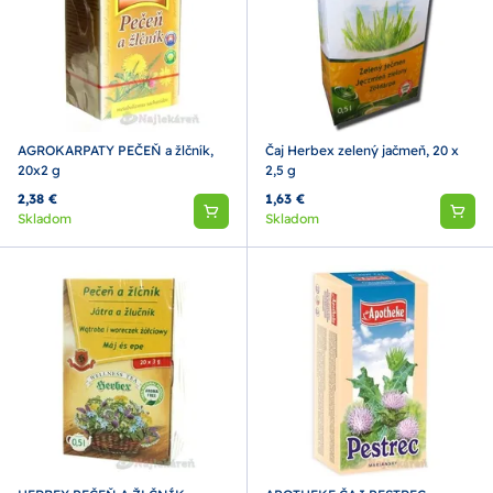
AGROKARPATY PEČEŇ a žlčník,
Čaj Herbex zelený jačmeň, 20 x
20x2 g
2,5 g
2,38 €
1,63 €
Skladom
Skladom