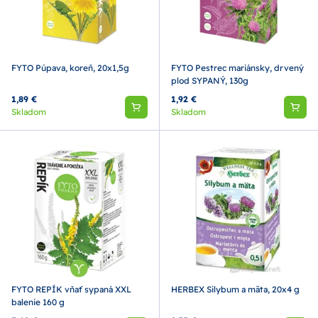
FYTO Púpava, koreň, 20x1,5g
FYTO Pestrec mariánsky, drvený
plod SYPANÝ, 130g
1,89 €
1,92 €
Skladom
Skladom
FYTO REPÍK vňať sypaná XXL
HERBEX Silybum a mäta, 20x4 g
balenie 160 g