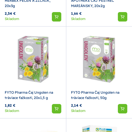
HERBEX PEČEŇ A ŽLČNÍK,
APOTHEKE ČAJ PESTREC
20x3g
MARIÁNSKY, 20x2g
2,34 €
1,66 €
Skladom
Skladom
FYTO Pharma Čaj Ungolen na
FYTO Pharma Čaj Ungolen na
tráviace ťažkosti, 20x1,5 g
tráviace ťažkosti, 50g
1,82 €
2,14 €
Skladom
Skladom