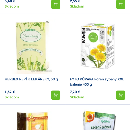
3,48 €
2,55 €
Skladom
Skladom
HERBEX REPÍK LEKÁRSKY, 50 g
FYTO PÚPAVA koreň sypaný XXL
balenie 400 g
1,62 €
7,20 €
Skladom
Skladom