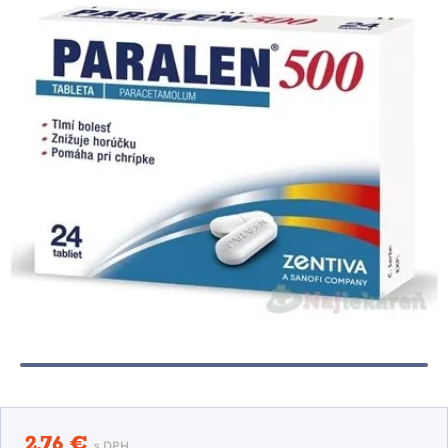
2,76 €
s DPH