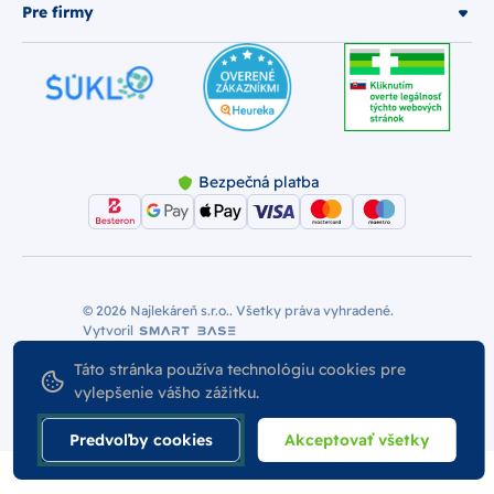
Pre firmy
Bezpečná platba
© 2026 Najlekáreň s.r.o.. Všetky práva vyhradené.
Vytvoril
Nastavenie Cookies
Podmienky používania
Táto stránka používa technológiu cookies pre
Odstúpiť od zmluvy
vylepšenie vášho zážitku.
Predvoľby cookies
Akceptovať všetky