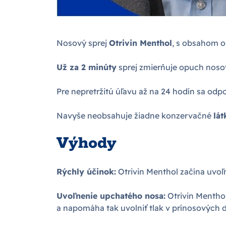
Nosový sprej
Otrivin Menthol
, s obsahom o
Už za 2 minúty
sprej zmierňuje opuch nosov
Pre nepretržitú úľavu až na 24 hodín sa odp
Navyše neobsahuje žiadne konzervačné
lát
Výhody
Rýchly účinok:
Otrivin Menthol začína uvoľ
Uvoľnenie upchatého nosa:
Otrivin Menthol
a napomáha tak uvolniť tlak v prínosových 