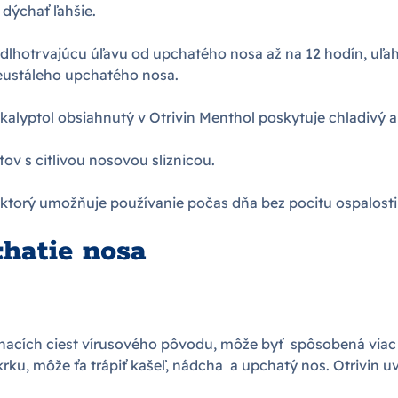
dýchať ľahšie.
dlhotrvajúcu úľavu od upchatého nosa až na 12 hodín, uľah
eustáleho upchatého nosa.
alyptol obsiahnutý v Otrivin Menthol poskytuje chladivý a
ov s citlivou nosovou sliznicou.
 ktorý umožňuje používanie počas dňa bez pocitu ospalosti 
hatie nosa
hacích ciest vírusového pôvodu, môže byť spôsobená viac 
 krku, môže ťa trápiť kašeľ, nádcha a upchatý nos. Otrivi