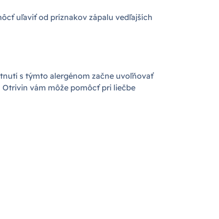
môcť uľaviť od príznakov zápalu vedľajších
retnutí s týmto alergénom začne uvoľňovať
.. Otrivin vám môže pomôcť pri liečbe