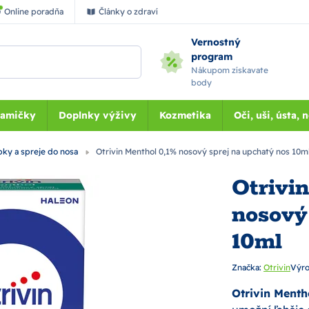
Online poradňa
Články o zdraví
Vernostný
program
Nákupom získavate
body
Mamičky
Doplnky výživy
Kozmetika
Oči, uši, ústa, 
ky a spreje do nosa
Otrivin Menthol 0,1% nosový sprej na upchatý nos 10m
Otrivi
nosový
10ml
Značka:
Otrivin
Výro
Otrivin Menth