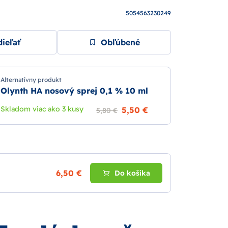
5054563230249
ieľať
Obľúbené
Alternatívny produkt
Olynth HA nosový sprej 0,1 % 10 ml
Skladom viac ako 3 kusy
5,50 €
5,80 €
6,50 €
Do košíka