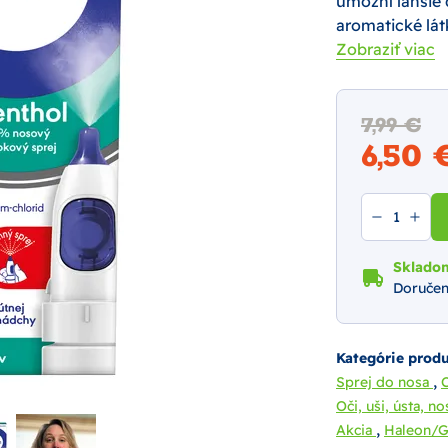
umožní ľahšie 
aromatické lát
Zobraziť viac
7,99 €
6,50
Sklado
Doručen
Kategórie prod
,
Sprej do nosa
Oči, uši, ústa, n
,
Akcia
Haleon/G