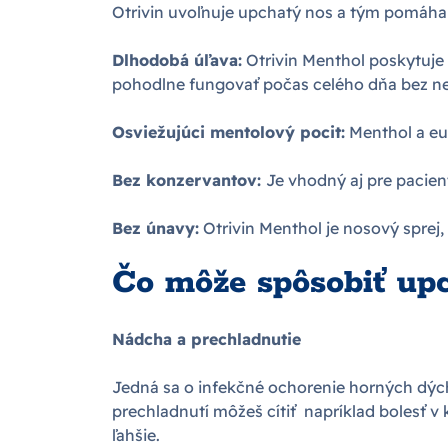
Otrivin uvoľnuje upchatý nos a tým pomáha 
Dlhodobá úľava:
Otrivin Menthol poskytuje 
pohodlne fungovať počas celého dňa bez n
Osviežujúci mentolový pocit:
Menthol a euk
Bez konzervantov:
Je vhodný aj pre pacient
Bez únavy:
Otrivin Menthol je nosový sprej,
Čo môže spôsobiť upc
Nádcha a prechladnutie
Jedná sa o infekčné ochorenie horných dýc
prechladnutí môžeš cítiť napríklad bolesť v
ľahšie.