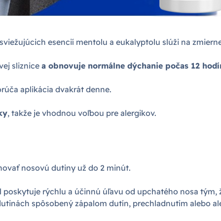
sviežujúcich esencií mentolu a eukalyptolu slúži na zmier
ej sliznice
a obnovuje normálne dýchanie počas 12 hodí
orúča aplikácia dvakrát denne.
ky
, takže je vhodnou voľbou pre alergikov.
novať nosovú dutiny už do 2 minút.
 poskytuje rýchlu a účinnú úľavu od upchatého nosa tým, 
dutinách spôsobený zápalom dutín, prechladnutím alebo al