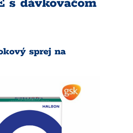
PE s dávkovačom
okový sprej na