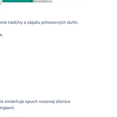
nenie nádchy a zápalu prínosových dutín.
n
.
že zmierňuje opuch nosovej sliznice
ergiami.