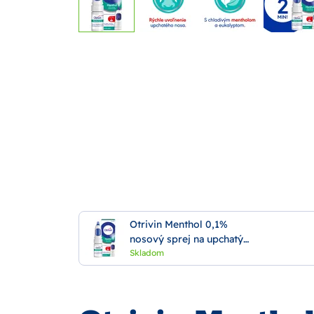
Otrivin Menthol 0,1%
nosový sprej na upchatý
nos 10ml
Skladom