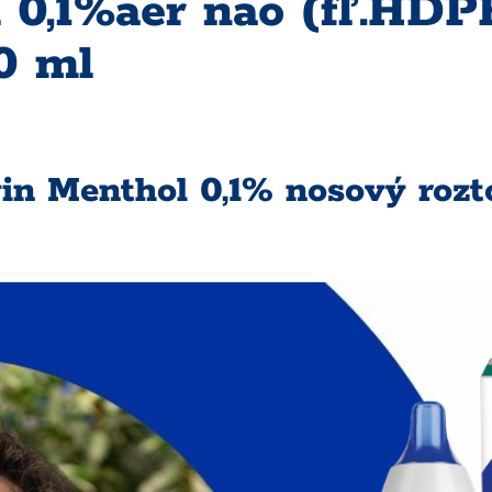
l 0,1%aer nao (fľ.HD
10 ml
vin Menthol 0,1% nosový rozt