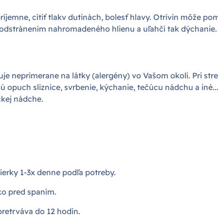
ríjemne, cítiť tlakv dutinách, bolesť hlavy. Otrivin môže po
 odstránením nahromadeného hlienu a uľahčí tak dýchanie.
je neprimerane na látky (alergény) vo Vašom okolí. Pri st
sú opuch sliznice, svrbenie, kýchanie, tečúcu nádchu a iné.
ckej nádche.
dierky 1-3x denne podľa potreby.
ko pred spaním.
pretrváva do 12 hodín.