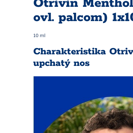
Otrivin Mentho
ovl. palcom) 1x
10 ml
Charakteristika Otri
upchatý nos