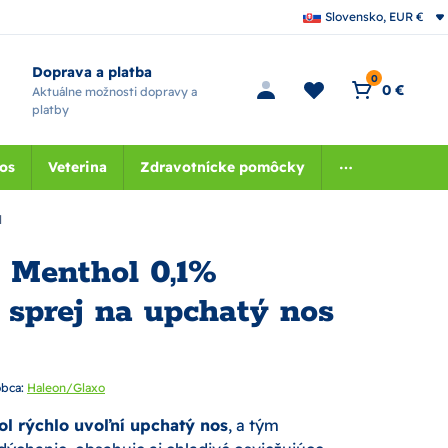
Slovensko, EUR €
Doprava a platba
0
0 €
Aktuálne možnosti dopravy a
platby
nos
Veterina
Zdravotnícke pomôcky
l
n Menthol 0,1%
 sprej na upchatý nos
bca:
Haleon/Glaxo
ol rýchlo uvoľní upchatý nos
, a tým