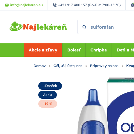
Preskočiť na hlavný obsah
info@najlekaren.eu
+421 917 400 157 (Po-Pia: 7:00-15:30)
Vyhľadať
Akcie a zľavy
Bolesť
Chrípka
Deti a 
Domov
Oči, uši, ústa, nos
Prípravky na nos
Kvap
+Darček
Akcia
-19 %