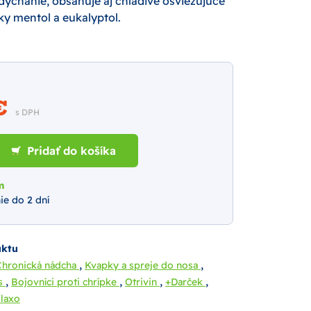
dýchanie, obsahuje aj chladivé osviežujúce
ky mentol a eukalyptol.
 €
s DPH
Pridať do košíka
m
ie do 2 dní
uktu
,
,
Chronická nádcha
Kvapky a spreje do nosa
,
,
,
,
os
Bojovníci proti chrípke
Otrivin
+Darček
laxo