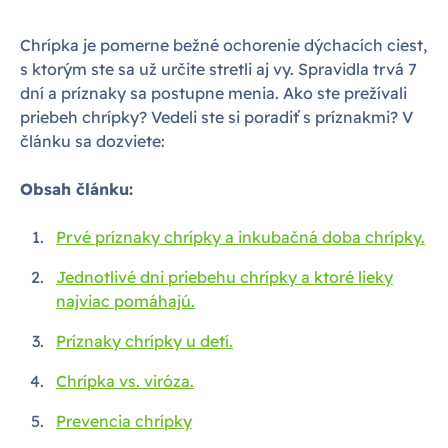
Chrípka je pomerne bežné ochorenie dýchacích ciest,
s ktorým ste sa už určite stretli aj vy. Spravidla trvá 7
dní a príznaky sa postupne menia. Ako ste prežívali
priebeh chrípky? Vedeli ste si poradiť s príznakmi? V
článku sa dozviete:
Obsah článku:
Prvé príznaky chrípky a inkubačná doba chrípky.
Jednotlivé dni priebehu chrípky a ktoré lieky
najviac pomáhajú.
Príznaky chrípky u detí.
Chrípka vs. viróza.
Prevencia chrípky