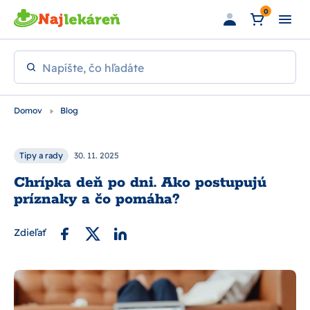
Preskočiť na hlavný obsah
0
Napíšte, čo hľadáte
Domov
Blog
Tipy a rady
30. 11. 2025
Chrípka deň po dni. Ako postupujú
príznaky a čo pomáha?
Zdieľať