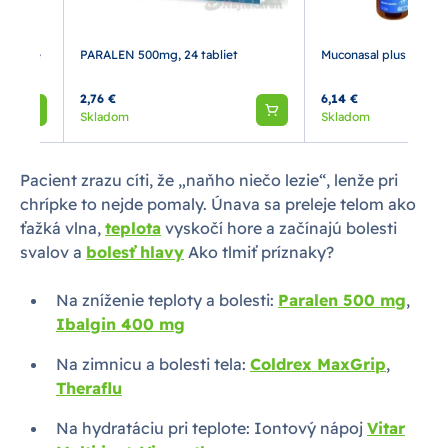
 nádche
PARALEN 500mg, 24 tabliet
Muconasal plus 10 ml
2,76 €
6,14 €
Skladom
Skladom
Pacient zrazu cíti, že „naňho niečo lezie“, lenže pri
chrípke to nejde pomaly. Únava sa preleje telom ako
ťažká vlna,
teplota
vyskočí hore a začínajú bolesti
svalov a
bolesť hlavy
Ako tlmiť príznaky?
Na zníženie teploty a bolesti:
Paralen 500 mg
,
Ibalgin 400 mg
Na zimnicu a bolesti tela:
Coldrex MaxGrip
,
Theraflu
Na hydratáciu pri teplote: Iontový nápoj
Vitar