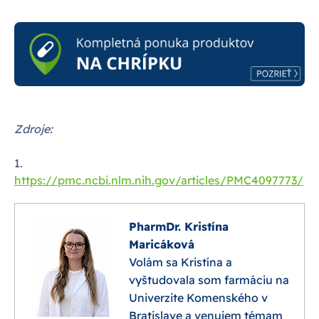
Zdroje:
1.
https://pmc.ncbi.nlm.nih.gov/articles/PMC4097773/
PharmDr. Kristína
Maricáková
Volám sa Kristína a
vyštudovala som farmáciu na
Univerzite Komenského v
Bratislave a venujem témam