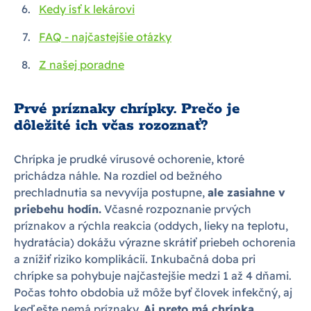
Kedy ísť k lekárovi
FAQ - najčastejšie otázky
Z našej poradne
Prvé príznaky chrípky. Prečo je
dôležité ich včas rozoznať?
Chrípka je prudké vírusové ochorenie, ktoré
prichádza náhle. Na rozdiel od bežného
prechladnutia sa nevyvíja postupne,
ale zasiahne v
priebehu hodín.
Včasné rozpoznanie prvých
príznakov a rýchla reakcia (oddych, lieky na teplotu,
hydratácia) dokážu výrazne skrátiť priebeh ochorenia
a znížiť riziko komplikácií. Inkubačná doba pri
chrípke sa pohybuje najčastejšie medzi 1 až 4 dňami.
Počas tohto obdobia už môže byť človek infekčný, aj
keď ešte nemá príznaky.
Aj preto má chrípka