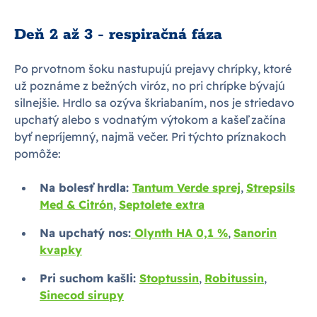
Deň 2 až 3 - respiračná fáza
Po prvotnom šoku nastupujú prejavy chrípky, ktoré
už poznáme z bežných viróz, no pri chrípke bývajú
silnejšie. Hrdlo sa ozýva škriabaním, nos je striedavo
upchatý alebo s vodnatým výtokom a kašeľ začína
byť nepríjemný, najmä večer. Pri týchto príznakoch
pomôže:
Na bolesť hrdla:
Tantum Verde sprej
,
Strepsils
Med & Citrón
,
Septolete extra
Na upchatý nos:
Olynth HA 0,1 %
,
Sanorin
kvapky
Pri suchom kašli:
Stoptussin
,
Robitussin
,
Sinecod sirupy