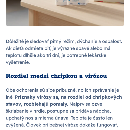
Dôležité je sledovať pitný režim, dýchanie a ospalosť.
Ak dieťa odmieta piť, je výrazne spavé alebo má
teplotu dlhšie ako tri dni, je potrebné lekárske
vyšetrenie.
Rozdiel medzi chrípkou a virózou
Obe ochorenia sú síce príbuzné, no ich správanie je
iné.
Príznaky virózy sa, na rozdiel od chrípkových
stavov, rozbiehajú pomaly.
Najprv sa ozve
škriabanie v hrdle, postupne sa pridáva nádcha,
upchatý nos a mierna únava. Teplota je často len
zvýšená. Človek pri bežnej viróze dokáže fungovať,