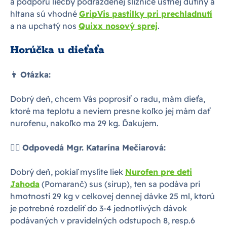
a podporu liečby podráždenej sliznice ústnej dutiny a
hltana sú vhodné
GripVis pastilky pri prechladnutí
a na upchatý nos
Quixx nosový sprej
.
Horúčka u dieťaťa
👨
Otázka:
Dobrý deň, chcem Vás poprosiť o radu, mám dieťa,
ktoré ma teplotu a neviem presne koľko jej mám dať
nurofenu, nakoľko ma 29 kg. Ďakujem.
👩‍⚕
Odpovedá Mgr. Katarína Mečiarová:
Dobrý deň, pokiaľ myslíte liek
Nurofen pre deti
Jahoda
(Pomaranč) sus (sirup), ten sa podáva pri
hmotnosti 29 kg v celkovej dennej dávke 25 ml, ktorú
je potrebné rozdeliť do 3-4 jednotlivých dávok
podávaných v pravidelných odstupoch 8, resp.6