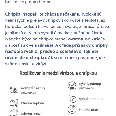
hoci nie v plnom tempe.
Chrípka, naopak, prichádza nečakane. Typické sú
veľmi rýchle prejavy chrípky ako vysoká teplota, až
horúčka, bolesti hlavy, bolesti svalov, zimnica. Únava
je hlboká a rýchlo vyradí človeka z bežného života.
Nádcha býva pri chrípke menej výrazná, no kašeľ a
slabosť sú oveľa silnejšie.
Ak teda príznaky chrípky
nastúpia rýchlo, prudko a celotelovo, takmer
určite ide o chrípku.
Ak sú mierne a postupné, ide
skôr o klasickú virózu.