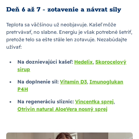
Deň 6 až 7 - zotavenie a návrat sily
Teplota sa väčšinou už neobjavuje. Kašeľ môže
pretrvávať, no slabne. Energiu je však potrebné šetriť,
pretože telo sa ešte stále len zotavuje. Nezabúdajte
užívať:
Na doznievajúci kašeľ:
Hedelix
,
Skorocelový
sirup
Na doplnenie síl:
Vitamín D3
,
Imunoglukan
P4H
Na regeneráciu slizníc:
Vincentka sprej
,
Otrivin natural AloeVera nosný sprej