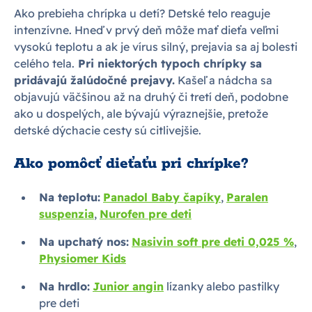
Ako prebieha chrípka u detí? Detské telo reaguje
intenzívne. Hneď v prvý deň môže mať dieťa veľmi
vysokú teplotu a ak je vírus silný, prejavia sa aj bolesti
celého tela.
Pri niektorých typoch chrípky sa
pridávajú žalúdočné prejavy.
Kašeľ a nádcha sa
objavujú väčšinou až na druhý či tretí deň, podobne
ako u dospelých, ale bývajú výraznejšie, pretože
detské dýchacie cesty sú citlivejšie.
Ako pomôcť dieťaťu pri chrípke?
Na teplotu:
Panadol Baby čapíky
,
Paralen
suspenzia
,
Nurofen pre deti
Na upchatý nos:
Nasivin soft pre deti 0,025 %
,
Physiomer Kids
Na hrdlo:
Junior angin
lízanky alebo pastilky
pre deti