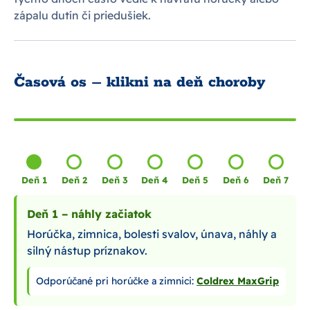
zápalu dutín či priedušiek.
Časová os – klikni na deň choroby
Deň 1
Deň 2
Deň 3
Deň 4
Deň 5
Deň 6
Deň 7
Deň 1 – náhly začiatok
Horúčka, zimnica, bolesti svalov, únava, náhly a
silný nástup príznakov.
Odporúčané pri horúčke a zimnici:
Coldrex MaxGrip