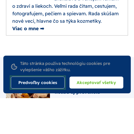
o zdraví a liekoch. Veľmi rada čítam, cestujem,
fotografujem, pečiem a spievam. Rada skúšam
nové veci, hlavne čo sa týka kozmetiky.
Viac o mne ➡
Táto stránka používa technológiu cookies pre
Súvisiace články
vylepšenie vášho zážitku.
Predvoľby cookies
Akceptovať všetky
Chrípka u detí - príznaky,
liečba aj prevencia
21. 02. 2024
Ako zdolať chrípku
04. 10. 2023