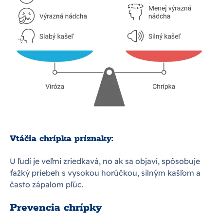
Vtáčia chrípka príznaky:
U ľudí je veľmi zriedkavá, no ak sa objaví, spôsobuje
ťažký priebeh s vysokou horúčkou, silným kašľom a
často zápalom pľúc.
Prevencia chrípky