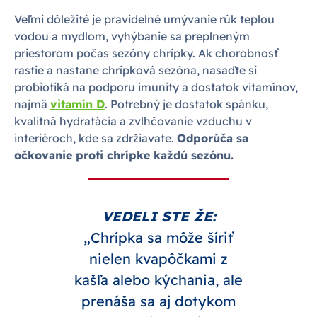
Veľmi dôležité je pravidelné umývanie rúk teplou
vodou a mydlom, vyhýbanie sa preplneným
priestorom počas sezóny chrípky. Ak chorobnosť
rastie a nastane chrípková sezóna, nasaďte si
probiotiká na podporu imunity a dostatok vitamínov,
najmä
vitamín D
. Potrebný je dostatok spánku,
kvalitná hydratácia a zvlhčovanie vzduchu v
interiéroch, kde sa zdržiavate.
Odporúča sa
očkovanie proti chrípke každú sezónu.
VEDELI STE ŽE:
„Chrípka sa môže šíriť
nielen kvapôčkami z
kašľa alebo kýchania, ale
prenáša sa aj dotykom