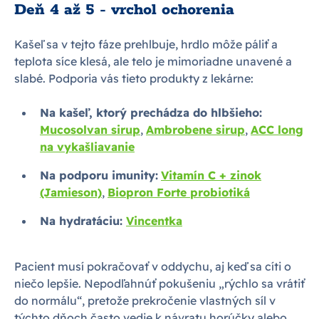
Deň 4 až 5 - vrchol ochorenia
Kašeľ sa v tejto fáze prehlbuje, hrdlo môže páliť a
teplota síce klesá, ale telo je mimoriadne unavené a
slabé. Podporia vás tieto produkty z lekárne:
Na kašeľ, ktorý prechádza do hlbšieho:
Mucosolvan sirup
,
Ambrobene sirup
,
ACC long
na vykašliavanie
Na podporu imunity:
Vitamín C + zinok
(Jamieson)
,
Biopron Forte probiotiká
Na hydratáciu:
Vincentka
Pacient musí pokračovať v oddychu, aj keď sa cíti o
niečo lepšie. Nepodľahnúť pokušeniu „rýchlo sa vrátiť
do normálu“, pretože prekročenie vlastných síl v
týchto dňoch často vedie k návratu horúčky alebo