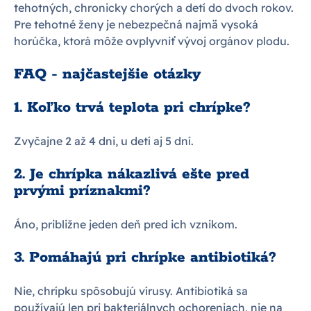
tehotných, chronicky chorých a detí do dvoch rokov.
Pre tehotné ženy je nebezpečná najmä vysoká
horúčka, ktorá môže ovplyvniť vývoj orgánov plodu.
FAQ - najčastejšie otázky
1. Koľko trvá teplota pri chrípke?
Zvyčajne 2 až 4 dni, u detí aj 5 dní.
2. Je chrípka nákazlivá ešte pred
prvými príznakmi?
Áno, približne jeden deň pred ich vznikom.
3. Pomáhajú pri chrípke antibiotiká?
Nie, chrípku spôsobujú vírusy. Antibiotiká sa
používajú len pri bakteriálnych ochoreniach, nie na