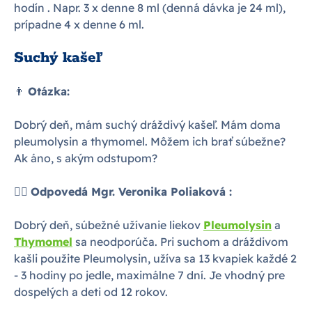
hodín . Napr. 3 x denne 8 ml (denná dávka je 24 ml),
prípadne 4 x denne 6 ml.
Suchý kašeľ
👨
Otázka:
Dobrý deň, mám suchý dráždivý kašeľ. Mám doma
pleumolysin a thymomel. Môžem ich brať súbežne?
Ak áno, s akým odstupom?
👩‍⚕
Odpovedá Mgr. Veronika Poliaková :
Dobrý deň, súbežné užívanie liekov
Pleumolysin
a
Thymomel
sa neodporúča. Pri suchom a dráždivom
kašli použite Pleumolysin, užíva sa 13 kvapiek každé 2
- 3 hodiny po jedle, maximálne 7 dní. Je vhodný pre
dospelých a deti od 12 rokov.