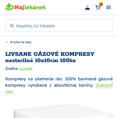
Preskočiť na hlavný obsah
0
Napíšte, čo hľadáte
Krytie na rany
LIVSANE GÁZOVÉ KOMPRESY
nesterilné 10x10cm 100ks
Značka:
Livsane
Kompresy na ošetrenie rán. 100% bavlnené gázové
kompresy vyrobené z absorbčnej bavlny.
Zobraziť
viac