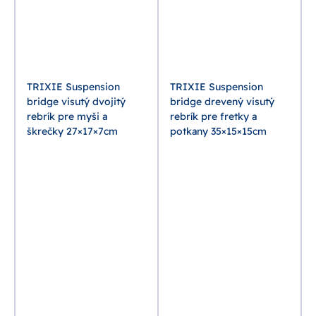
s
TRIXIE Suspension
TRIXIE Suspension
bridge visutý dvojitý
bridge drevený visutý
rebrík pre myši a
rebrík pre fretky a
škrečky 27×17×7cm
potkany 35×15×15cm