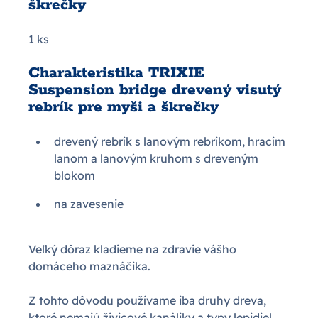
škrečky
1 ks
Charakteristika TRIXIE
Suspension bridge drevený visutý
rebrík pre myši a škrečky
drevený rebrík s lanovým rebríkom, hracím
lanom a lanovým kruhom s dreveným
blokom
na zavesenie
Veľký dôraz kladieme na zdravie vášho
domáceho maznáčika.
Z tohto dôvodu používame iba druhy dreva,
ktoré nemajú živicové kanáliky a typy lepidiel,