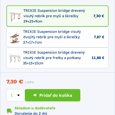
TRIXIE Suspension bridge drevený
visutý rebrík pre myši a škrečky
7,30 €
29×25×9cm
TRIXIE Suspension bridge visutý
dvojitý rebrík pre myši a škrečky
7,87 €
27×17×7cm
TRIXIE Suspension bridge drevený
visutý rebrík pre fretky a potkany
11,88 €
35×15×15cm
7,30 €
s DPH
Pridať do košíka
Skladom u dodávateľa
Doručenie do 2 dní