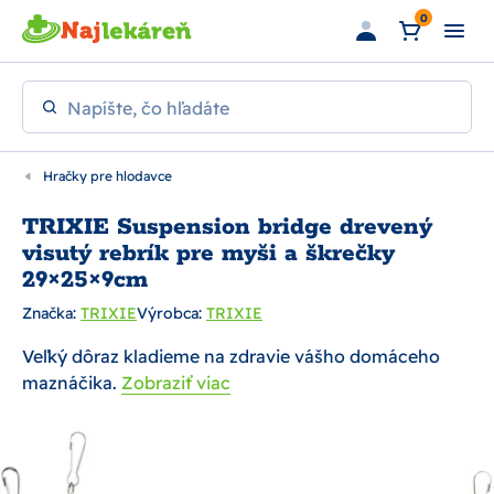
Preskočiť na hlavný obsah
0
Napíšte, čo hľadáte
Hračky pre hlodavce
TRIXIE Suspension bridge drevený
visutý rebrík pre myši a škrečky
29×25×9cm
Značka:
TRIXIE
Výrobca:
TRIXIE
Veľký dôraz kladieme na zdravie vášho domáceho
maznáčika.
Zobraziť viac