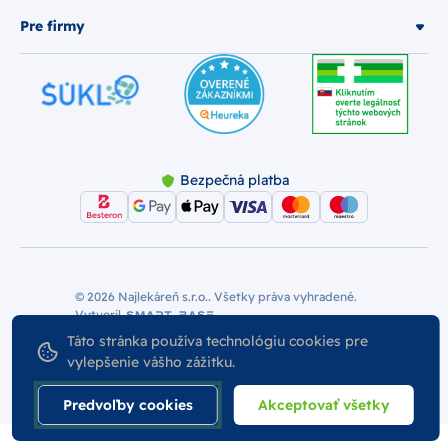
Pre firmy
Bezpečná platba
© 2026 Najlekáreň s.r.o.. Všetky práva vyhradené.
Vytvoril
Nastavenie Cookies
Podmienky používania
Táto stránka používa technológiu cookies pre
Odstúpiť od zmluvy
vylepšenie vášho zážitku.
Predvoľby cookies
Akceptovať všetky