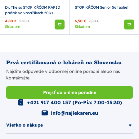
Dr. Theiss STOP KŔČOM RAPID
STOP KŔČOM Senior 56 tabliet
prášok vo vrecúškach 20 ks
4,80 €
5,99 €
6,50 €
7,90 €
Skladom
Skladom
Prvá certifikovaná e-lekáreň na Slovensku
Nájdite odpovede v odbornej online poradni alebo nás
kontaktujte.
Prejsť do online poradne
+421 917 400 157 (Po-Pia: 7:00-15:30)
info@najlekaren.eu
Všetko o nákupe