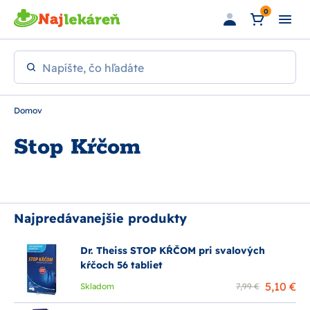
Preskočiť na hlavný obsah
0
Napíšte, čo hľadáte
Domov
Stop Kŕčom
Najpredávanejšie produkty
Dr. Theiss STOP KŔČOM pri svalových
kŕčoch 56 tabliet
5,10 €
Skladom
7,99 €