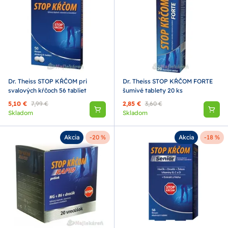
Dr. Theiss STOP KŔČOM pri
Dr. Theiss STOP KŔČOM FORTE
svalových kŕčoch 56 tabliet
šumivé tablety 20 ks
5,10 €
7,99 €
2,85 €
3,60 €
Skladom
Skladom
Akcia
-20 %
Akcia
-18 %