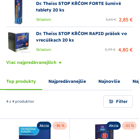
Dr. Theiss STOP KŔČOM FORTE šumivé
tablety 20 ks
2,85 €
Skladom
3,60 €
Dr. Theiss STOP KŔČOM RAPID prášok vo
vrecúškach 20 ks
4,80 €
Skladom
5,99 €
Viac najpredávanejších
Top produkty
Najpredávanejšie
Najnovšie
Naj
Filter
4 z 4 produktov
Akcia
-36 %
Akcia
-21 %