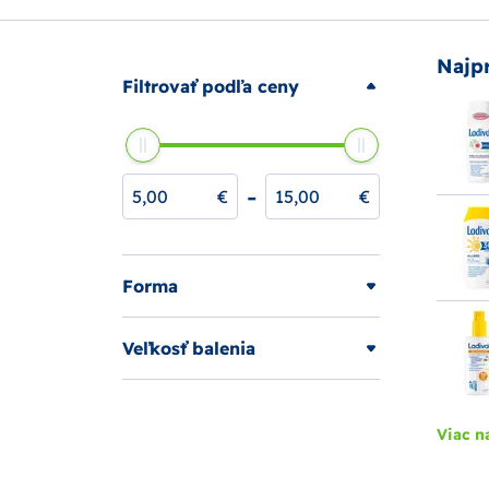
Najp
Filtrovať podľa ceny
-
€
€
Forma
Veľkosť balenia
Viac n