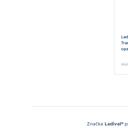
Lad
Tra
opa
15,2
Značka
Ladival®
pr