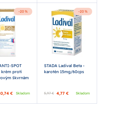
-20 %
-20 %
 ANTI-SPOT
STADA Ladival Beta -
 krém proti
karotén 15mg/60cps
tovým škvrnám
0,74 €
4,77 €
Skladom
5,97 €
Skladom