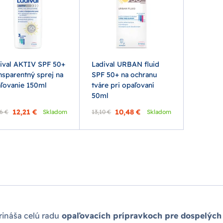
ival AKTIV SPF 50+
Ladival URBAN fluid
nsparentný sprej na
SPF 50+ na ochranu
ľovanie 150ml
tváre pri opaľovaní
50ml
12,21 €
10,48 €
6 €
Skladom
13,10 €
Skladom
ináša celú radu
opaľovacích prípravkoch pre dospelých 