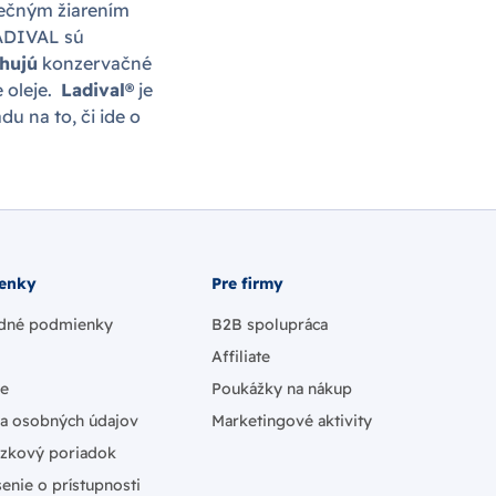
nečným žiarením
LADIVAL sú
hujú
konzervačné
e oleje.
Ladival®
je
du na to, či ide o
enky
Pre firmy
dné podmienky
B2B spolupráca
Affiliate
ie
Poukážky na nákup
a osobných údajov
Marketingové aktivity
zkový poriadok
enie o prístupnosti