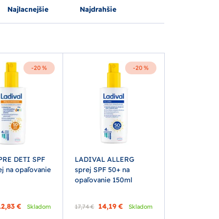
Najlacnejšie
Najdrahšie
-20 %
-20 %
 PRE DETI SPF
LADIVAL ALLERG
j na opaľovanie
sprej SPF 50+ na
opaľovanie 150ml
12,83 €
14,19 €
Skladom
17,74 €
Skladom