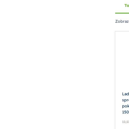
To
Zobraz
Lad
spr
pok
15
11,1