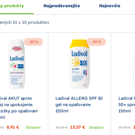
p produkty
Najpredávanejšie
Najnovšie
ených
10 z 10 produktov
-20 %
-20 %
ival AKUT apres
Ladival ALLERG SPF 30
Ladival
ej na upokojenie
gél na opaľovanie
50+ spre
ožky po opaľovaní
200ml
150ml
0ml
8,91 €
13,57 €
3 €
Skladom
16,96 €
Skladom
16,04 €