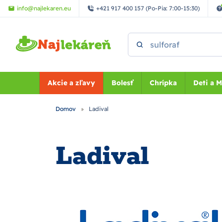
Preskočiť na hlavný obsah
info@najlekaren.eu
+421 917 400 157 (Po-Pia: 7:00-15:30)
Vyhľadať
Akcie a zľavy
Bolesť
Chrípka
Deti a 
Domov
Ladival
Ladival