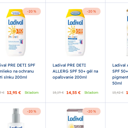
-20 %
-20 %
ival PRE DETI SPF
Ladival PRE DETI
Ladival
mlieko na ochranu
ALLERG SPF 50+ gél na
SPF 50+
ti slnku 200ml
opaľovanie 200ml
pigmen
50ml
12,95 €
14,55 €
1
9 €
Skladom
18,19 €
Skladom
13,42 €
-20 %
-20 %