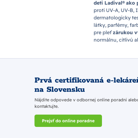
deti Ladival®
ako 
proti UV-A, UV-B, 
dermatologicky te
látky, parfémy, far
pre pleť
zárukou v
normálnu, citlivú 
Prvá certifikovaná e-lekáre
na Slovensku
Nájdite odpovede v odbornej online poradni aleb
kontaktujte.
Prejsť do online poradne