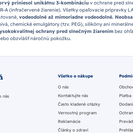
prvý priniesol unikátnu 3-kombináciu
v ochrane pred sl
IR-A (infračervené žiarenie). Všetky opaľovacie prípravky 
stované,
vodeodolné až mimoriadne vodeodolné. Neobsa
bivá, chemické emulgátory (tzv. PEG), silikóny ani mineráln
ysokokvalitnej ochrany pred slnečným žiarením
bez ohľa
alebo obzvlášť náročnú pokožku.
ň
Všetko o nákupe
Podmi
O nás
Obcho
Kontaktujte nás
Platba
o nás
Často kladené otázky
Dodan
Vernostný program
Ochran
Reklamácie
Prevád
Články o zdraví
Prehlás