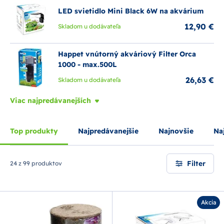
LED svietidlo Mini Black 6W na akvárium
12,90 €
Skladom u dodávateľa
Happet vnútorný akváriový Filter Orca
1000 - max.500L
26,63 €
Skladom u dodávateľa
Viac najpredávanejších
Top produkty
Najpredávanejšie
Najnovšie
Naj
Filter
24 z 99 produktov
Akcia