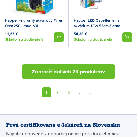
Happet vnútorný akváriový Filter
Happet LED Osvetlenie na
Orca 250 - max. 60L
akvárium 18W 55cm čierne
11,22 €
54,68 €
Skladom u dodávateľa
Skladom u dodávateľa
Zobraziť ďalších 24 produktov
1
2
3
5
⋯
Prvá certifikovaná e-lekáreň na Slovensku
Nájdite odpovede v odbornej online poradni alebo nás