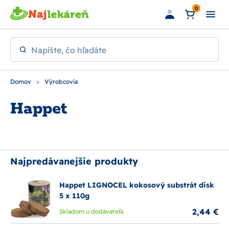
Preskočiť na hlavný obsah
0
Napíšte, čo hľadáte
Domov
Výrobcovia
Happet
Najpredávanejšie produkty
Happet LIGNOCEL kokosový substrát disk
5 x 110g
2,44 €
Skladom u dodávateľa