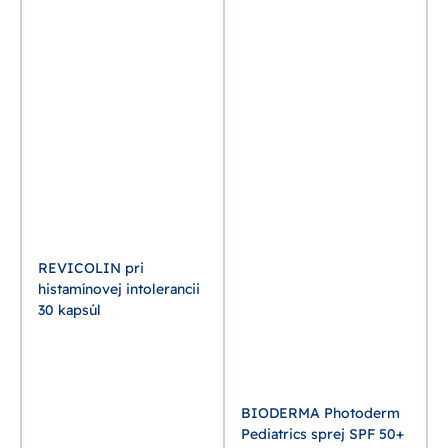
o
REVICOLIN pri
histamínovej intolerancii
30 kapsúl
BIODERMA Photoderm
Pediatrics sprej SPF 50+