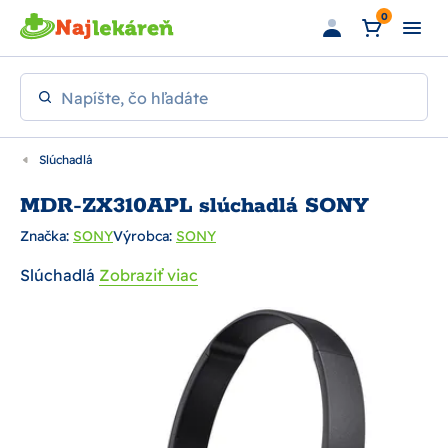
Preskočiť na hlavný obsah
0
Napíšte, čo hľadáte
Slúchadlá
MDR-ZX310APL slúchadlá SONY
Značka:
SONY
Výrobca:
SONY
Slúchadlá
Zobraziť viac