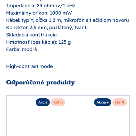
Impedancia: 24 ohmov/1 kHz
Maximálny príkon: 1000 mW
Kábel: typ Y, dĺžka 1,2 m, mikrofón s tlačidlom hovoru
Konektor: 3,5 mm, pozlátený, tvar L
Skladacia konštrukcia
Hmotnosť (bez kábla): 125 g
Farba: modrá
High-contrast mode
Odporúčané produkty
%
Akcia
-30 %
Akcia +
-29 %