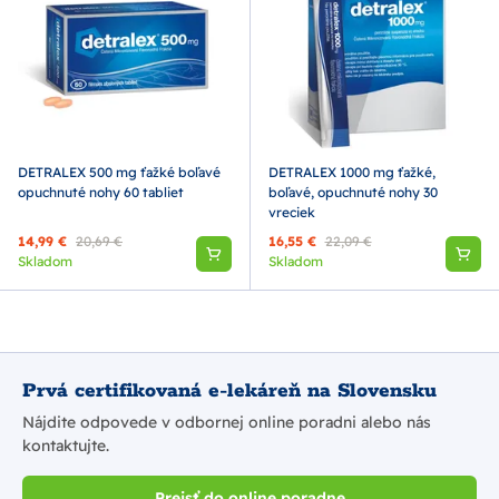
DETRALEX 500 mg ťažké boľavé
DETRALEX 1000 mg ťažké,
opuchnuté nohy 60 tabliet
boľavé, opuchnuté nohy 30
vreciek
14,99 €
20,69 €
16,55 €
22,09 €
Skladom
Skladom
Prvá certifikovaná e-lekáreň na Slovensku
Nájdite odpovede v odbornej online poradni alebo nás
kontaktujte.
Prejsť do online poradne