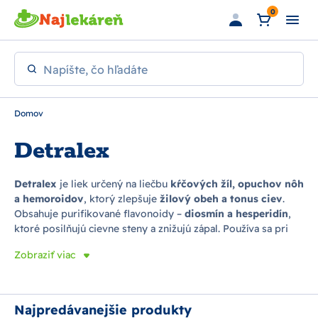
Preskočiť na hlavný obsah
0
Napíšte, čo hľadáte
Domov
Detralex
Detralex
je liek určený na liečbu
kŕčových žíl, opuchov nôh
a hemoroidov
, ktorý zlepšuje
žilový obeh a tonus ciev
.
Obsahuje purifikované flavonoidy –
diosmín a hesperidín
,
ktoré posilňujú cievne steny a znižujú zápal. Používa sa pri
ťažkých a unavených nohách, bolesti nôh a nočnom
Zobraziť viac
kŕčovaní
.
Detralex 500 mg a 1000 mg
sú najčastejšie
používané formy pri chronickej žilovej nedostatočnosti.
Prípravok je vhodný aj na akútne aj chronické
hemoroidy
.
Zákazníci často vyhľadávajú výrazy ako
„čo na kŕčové žily“
,
Najpredávanejšie produkty