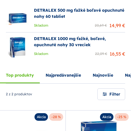
„tablety na opuchy nôh“
alebo
„Detralex na hemoroidy“
.
Je dobre znášaný a dostupný bez predpisu v lekárňach. Užíva
DETRALEX 500 mg ťažké boľavé opuchnuté
sa dlhodobo, najmä pri chronických žilových ochoreniach.
nohy 60 tabliet
Účinok sa prejavuje už po niekoľkých dňoch užívania.
Detralex je spoľahlivá voľba pre zdravé žily a lepší krvný
14,99 €
Skladom
20,69 €
obeh.
DETRALEX 1000 mg ťažké, boľavé,
opuchnuté nohy 30 vreciek
16,55 €
Skladom
22,09 €
Top produkty
Najpredávanejšie
Najnovšie
Naj
Filter
2 z 2 produktov
Akcia
-28 %
Akcia
-25 %