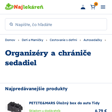
Preskočiť na hlavný obsah
0
Napíšte, čo hľadáte
Domov
Deti a Mamičky
Cestovanie s deťmi
Autosedačky
Do
Organizéry a chrániče
sedadiel
Najpredávanejšie produkty
PETITE&MARS Úložný box do auta Tidy
6,79 €
Skladom u dodávateľa