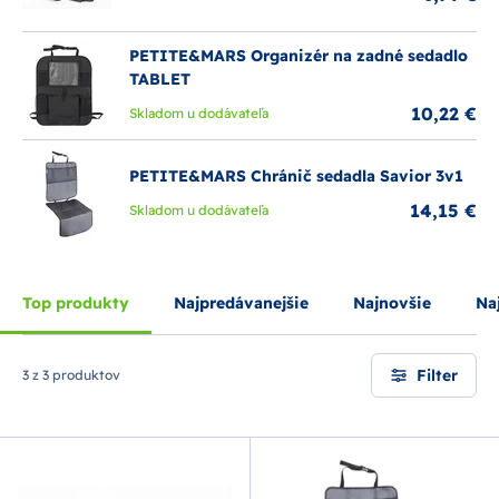
PETITE&MARS Organizér na zadné sedadlo
TABLET
10,22 €
Skladom u dodávateľa
PETITE&MARS Chránič sedadla Savior 3v1
14,15 €
Skladom u dodávateľa
Top produkty
Najpredávanejšie
Najnovšie
Naj
Filter
3 z 3 produktov