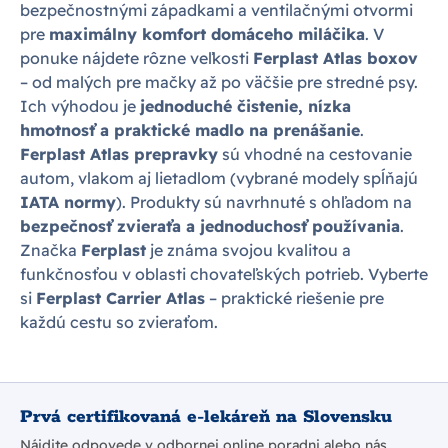
bezpečnostnými západkami a ventilačnými otvormi
pre
maximálny komfort domáceho miláčika
. V
ponuke nájdete rôzne veľkosti
Ferplast Atlas boxov
– od malých pre mačky až po väčšie pre stredné psy.
Ich výhodou je
jednoduché čistenie, nízka
hmotnosť a praktické madlo na prenášanie
.
Ferplast Atlas prepravky
sú vhodné na cestovanie
autom, vlakom aj lietadlom (vybrané modely spĺňajú
IATA normy
). Produkty sú navrhnuté s ohľadom na
bezpečnosť zvieraťa a jednoduchosť používania
.
Značka
Ferplast
je známa svojou kvalitou a
funkčnosťou v oblasti chovateľských potrieb. Vyberte
si
Ferplast Carrier Atlas
– praktické riešenie pre
každú cestu so zvieraťom.
Prvá certifikovaná e-lekáreň na Slovensku
Nájdite odpovede v odbornej online poradni alebo nás