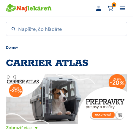
Preskočiť na hlavný obsah
0
Napíšte, čo hľadáte
Domov
CARRIER ATLAS
Zobraziť viac