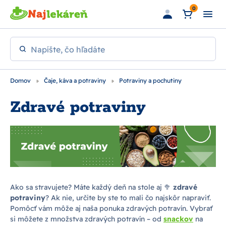
Preskočiť na hlavný obsah
0
Napíšte, čo hľadáte
Domov
Čaje, káva a potraviny
Potraviny a pochutiny
Zdravé potraviny
Ako sa stravujete? Máte každý deň na stole aj 🥦
zdravé
potraviny
? Ak nie, určite by ste to mali čo najskôr napraviť.
Pomôcť vám môže aj naša ponuka zdravých potravín. Vybrať
si môžete z množstva zdravých potravín – od
snackov
na