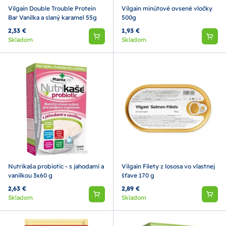
Vilgain Double Trouble Protein
Vilgain minútové ovsené vločky
Bar Vanilka a slaný karamel 55g
500g
2,33 €
1,93 €
Skladom
Skladom
Nutrikaša probiotic - s jahodami a
Vilgain Filety z lososa vo vlastnej
vanilkou 3x60 g
šťave 170 g
2,63 €
2,89 €
Skladom
Skladom