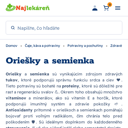
Preskočiť na hlavný obsah
0
Napíšte, čo hľadáte
Domov
Čaje, káva a potraviny
Potraviny a pochutiny
Zdravé pot
Oriešky a semienka
Oriešky
a
semienka
sú vynikajúcim zdrojom zdravých
tukov
, ktoré podporujú správnu funkciu srdca a ciev ❤️.
Tieto potraviny sú bohaté na
proteíny
, ktoré sú dôležité pre
rast a regeneráciu svalov 💪. Okrem toho obsahujú množstvo
vitamínov
a minerálov, ako sú vitamín E a horčík, ktoré
podporujú imunitný systém a zdravie pokožky 🌱.
Antioxidanty
prítomné v orieškoch a semienkach pomáhajú
bojovať proti voľným radikálom, čím chránia telo pred
poškodením 🛡️. Sú ideálnym doplnkom do každodenného