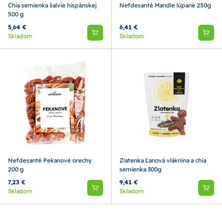
Chia semienka šalvie hispánskej
Nefdesanté Mandle lúpané 250g
500 g
5,64 €
6,41 €
Skladom
Skladom
Nefdesanté Pekanové orechy
Zlatenka Ľanová vláknina a chia
200 g
semienka 300g
7,23 €
9,41 €
Skladom
Skladom