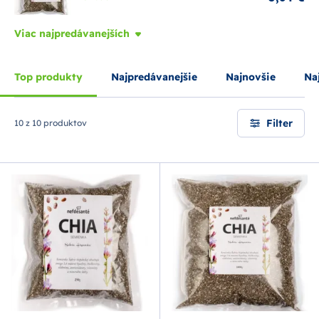
Viac najpredávanejších
Top produkty
Najpredávanejšie
Najnovšie
Naj
Filter
10 z 10 produktov