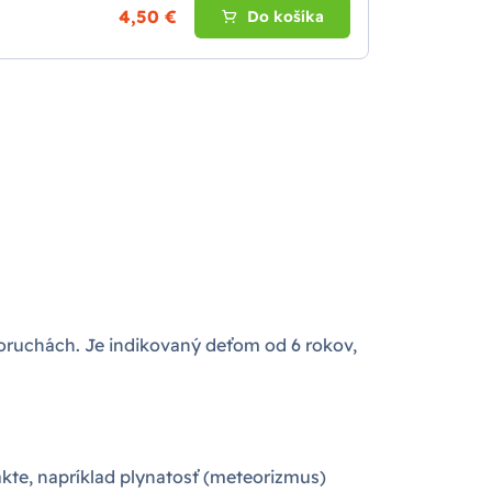
4,50 €
Do košíka
poruchách. Je indikovaný deťom od 6 rokov,
kte, napríklad plynatosť (meteorizmus)