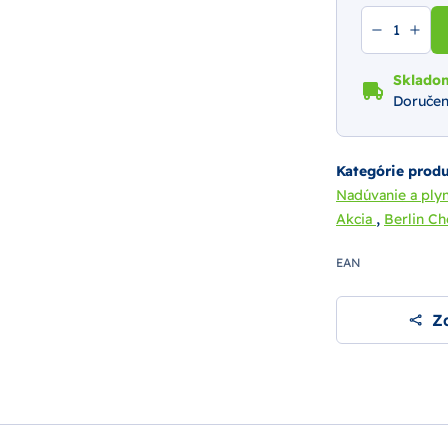
Sklado
Doručen
Kategórie prod
Nadúvanie a ply
,
Akcia
Berlin C
EAN
Zd