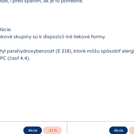
dle, i pred spaním, ak je to potrebné.
tácie.
vekové skupiny sú k dispozícii iné liekové formy.
tyl parahydroxybenzoát (E 218), ktoré môžu spôsobiť alergi
C (časť 4.4).
Akcia
-21 %
Akcia