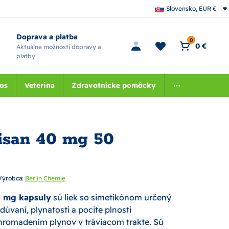
Slovensko, EUR €
Doprava a platba
0
0 €
Aktuálne možnosti dopravy a
platby
nos
Veterina
Zdravotnícke pomôcky
san 40 mg 50
Výrobca:
Berlin Chemie
 mg kapsuly
sú liek so simetikónom určený
dúvaní, plynatosti a pocite plnosti
romadením plynov v tráviacom trakte. Sú