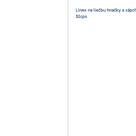
Linex na liečbu hnačky a zápc
32cps