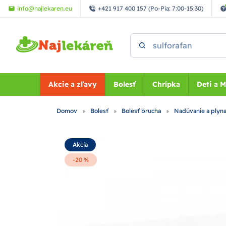
Preskočiť na hlavný obsah
info@najlekaren.eu
+421 917 400 157 (Po-Pia: 7:00-15:30)
Vyhľadať
Akcie a zľavy
Bolesť
Chrípka
Deti a 
Domov
Bolesť
Bolesť brucha
Nadúvanie a plyn
Akcia
-20 %