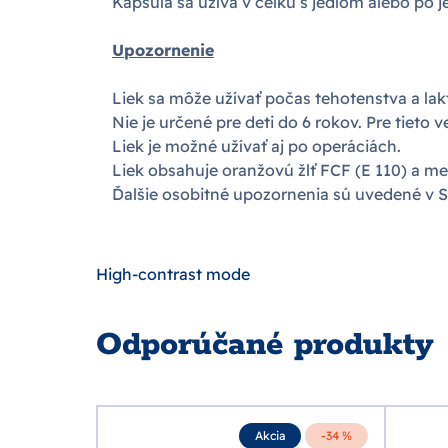
Kapsula sa užíva v celku s jedlom alebo po je
Upozornenie
Liek sa môže užívať počas tehotenstva a lak
Nie je určené pre deti do 6 rokov. Pre tieto 
Liek je možné užívať aj po operáciách.
Liek obsahuje oranžovú žlť FCF (E 110) a me
Ďalšie osobitné upozornenia sú uvedené v SP
High-contrast mode
Odporúčané produkty
Akcia
-34 %