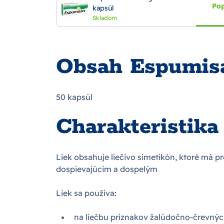
Pop
kapsúl
Skladom
Obsah Espumis
50 kapsúl
Charakteristik
Liek obsahuje liečivo simetikón, ktoré má p
dospievajúcim a dospelým
Liek sa používa:
na liečbu príznakov žalúdočno-črevných