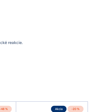
cké reakcie.
-48 %
Akcia
-20 %