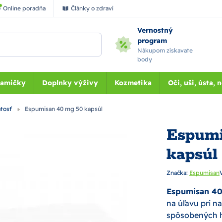
Online poradňa
Články o zdraví
Vernostný
program
Nákupom získavate
body
Mamičky
Doplnky výživy
Kozmetika
Oči, uši, ústa, 
atosť
Espumisan 40 mg 50 kapsúl
Espumi
kapsúl
Značka:
Espumisan
Espumisan 40
na úľavu pri na
spôsobených h