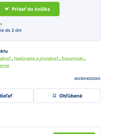
Pridať do košíka
m
ie do 2 dní
uktu
,
,
,
natosť
Nadúvanie a plynatosť
Espumisan
hemie
4013054002001
ieľať
Obľúbené