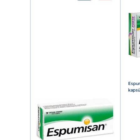
Espu
kapsú
sť 30 ml