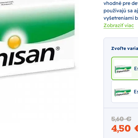
vhodné pre det
používajú sa a
vyšetreniami b
Zobraziť viac
Zvoľte vari
E
E
5,60 €
4,50