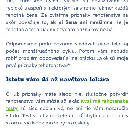
Tie, ktoré sme uviedli vyššie, sú považované za
typické a aspoň s niektorými sa stretne takmer každá
tehotná žena. Za zvláštne príznaky tehotenstva sa
skôr považuje to,
ak si žena ani nevšimne
, že je
tehotná a teda žiadny z týchto príznakov nemá.
Odporúčame preto pozorne sledovať svoje telo, aj
počas menštruačného cyklu. Potom vám nebude
robiť problém odpovedať si na otázku „Aké sú moje
prvé príznaky tehotenstva?“
Istotu vám dá až návšteva lekára
Či už príznaky máte alebo nie, skutočne potvrdiť
tehotenstvo vám môže až lekár.
Kvalitné tehotenské
testy
sú síce spoľahlivé, no ani tie vám nezaručia
istotu. Test si totiž môžete urobiť chybne alebo príliš
skoro a výsledok môže byť skreslený.