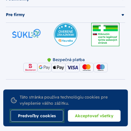
Pre firmy
Bezpečná platba
© 2026 Najlekáreň s.r.o.. Všetky práva vyhradené.
Táto stránka používa technológiu cookies pre
Vytvoril
vylepšenie vášho zážitku.
Nastavenie Cookies
Podmienky používania
Odstúpiť od zmluvy
Predvoľby cookies
Akceptovať všetky