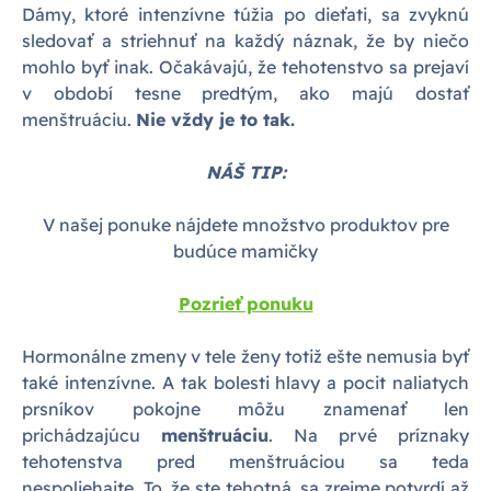
Dámy, ktoré intenzívne túžia po dieťati, sa zvyknú
sledovať a striehnuť na každý náznak, že by niečo
mohlo byť inak. Očakávajú, že tehotenstvo sa prejaví
v období tesne predtým, ako majú dostať
menštruáciu.
Nie vždy je to tak.
NÁŠ TIP:
V našej ponuke nájdete množstvo produktov pre
budúce mamičky
Pozrieť ponuku
Hormonálne zmeny v tele ženy totiž ešte nemusia byť
také intenzívne. A tak bolesti hlavy a pocit naliatych
prsníkov pokojne môžu znamenať len
prichádzajúcu
menštruáciu
. Na prvé príznaky
tehotenstva pred menštruáciou sa teda
nespoliehajte. To, že ste tehotná, sa zrejme potvrdí až