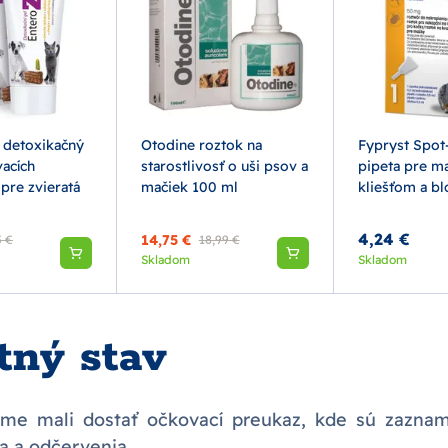
 detoxikačný
Otodine roztok na
Fypryst Spot
vacích
starostlivosť o uši psov a
pipeta pre m
 pre zvieratá
mačiek 100 ml
kliešťom a b
4,24 €
14,75 €
5 €
18,99 €
Skladom
Skladom
tný stav
me mali dostať očkovací preukaz, kde sú zazna
a a odčervenia.