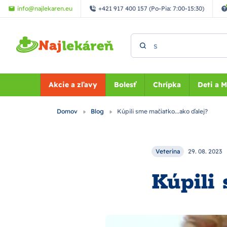
Preskočiť na hlavný obsah
info@najlekaren.eu
+421 917 400 157 (Po-Pia: 7:00-15:30)
Vyhľadať
Akcie a zľavy
Bolesť
Chrípka
Deti a 
Domov
Blog
Kúpili sme mačiatko...ako ďalej?
Veterina
29. 08. 2023
Kúpili 