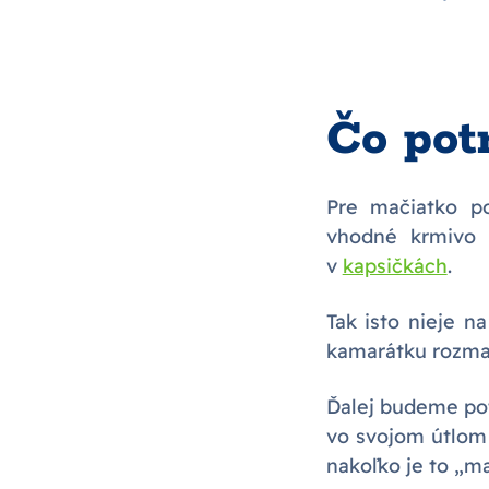
Čo pot
Pre mačiatko p
vhodné krmivo
v
kapsičkách
.
Tak isto nieje n
kamarátku rozma
Ďalej budeme po
vo svojom útlom 
nakoľko je to „ma