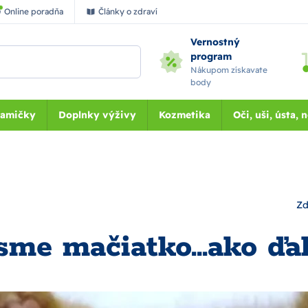
Online poradňa
Články o zdraví
Vernostný
program
Nákupom získavate
body
Mamičky
Doplnky výživy
Kozmetika
Oči, uši, ústa, 
Zd
sme mačiatko...ako ďal