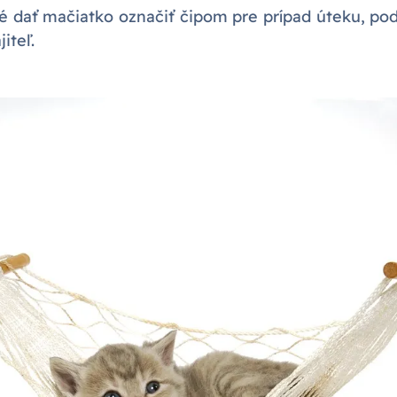
né dať mačiatko označiť čipom pre prípad úteku, podľ
iteľ.