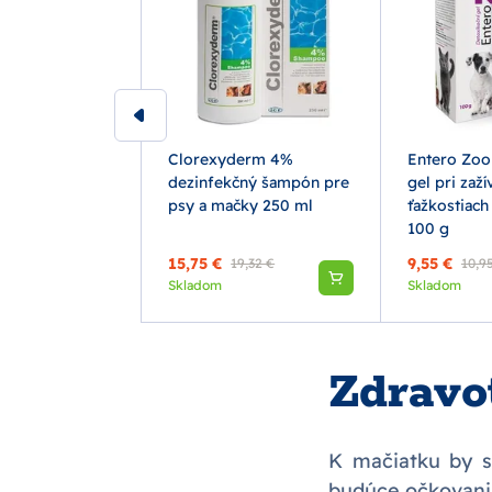
SAMMY na
Clorexyderm 4%
Entero Zoo
egeneráciu pre
dezinfekčný šampón pre
gel pri zaží
ky 30 kapsúl
psy a mačky 250 ml
ťažkostiach
100 g
15,75 €
9,55 €
19,32 €
10,9
Skladom
Skladom
Zdravo
K mačiatku by s
budúce očkovani