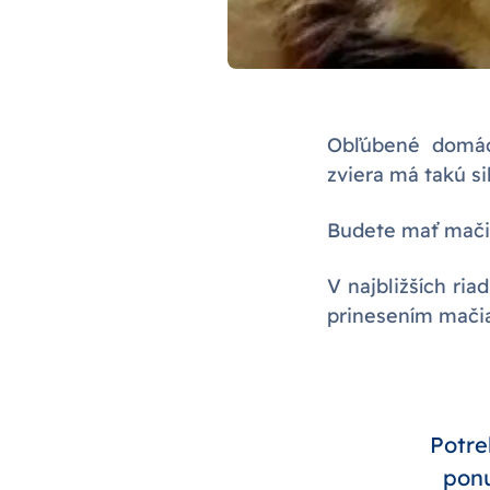
Obľúbené domáce
zviera má takú si
Budete mať mačia
V najbližších ri
prinesením mači
Potre
ponu