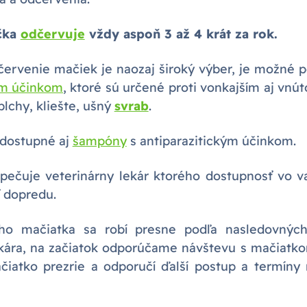
čka
odčervuje
vždy aspoň 3 až 4 krát za rok.
červenie mačiek je naozaj široký výber, je možné p
ym účinkom
, ktoré sú určené proti vonkajším aj vnú
blchy, kliešte, ušný
svrab
.
e dostupné aj
šampóny
s antiparazitickým účinkom.
pečuje veterinárny lekár ktorého dostupnosť vo v
ť dopredu.
ho mačiatka sa robí presne podľa nasledovnýc
ekára, na začiatok odporúčame návštevu s mačiatko
iatko prezrie a odporučí ďalší postup a termíny 