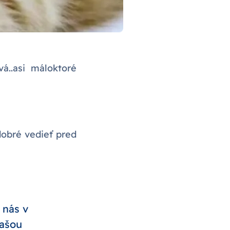
á..asi máloktoré
dobré vedieť pred
 nás v
vašou