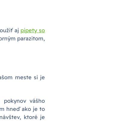
oužiť aj
pipety so
torným parazitom,
ašom meste si je
h pokynov vášho
m hneď ako je to
návštev, ktoré je