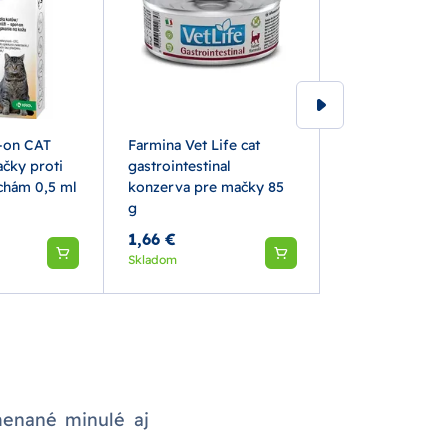
-on CAT
Farmina Vet Life cat
ALAVIS SAMM
ačky proti
gastrointestinal
pečeň a regene
lchám 0,5 ml
konzerva pre mačky 85
psy a mačky 30
g
1,66 €
13,30 €
Skladom
Skladom
menané minulé aj