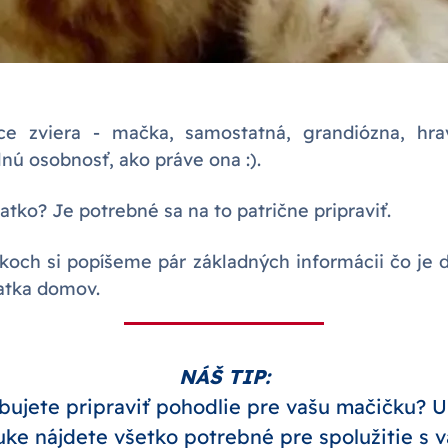
 zviera - mačka, samostatná, grandiózna, hrav
lnú osobnosť, ako práve ona :).
tko? Je potrebné sa na to patrične pripraviť.
adkoch si popíšeme pár základných informácii čo je 
atka domov.
NÁŠ TIP:
bujete pripraviť pohodlie pre vašu mačičku? U
ke nájdete všetko potrebné pre spolužitie s 