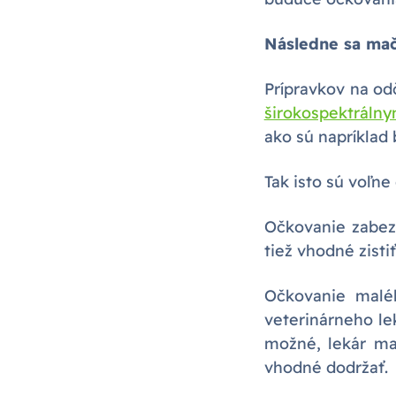
Následne sa ma
Prípravkov na od
širokospektráln
ako sú napríklad 
Tak isto sú voľn
Očkovanie zabez
tiež vhodné zisti
Očkovanie malé
veterinárneho l
možné, lekár mač
vhodné dodržať.