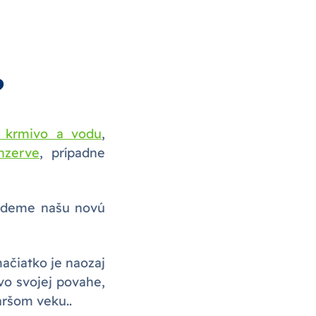
?
 krmivo a vodu
,
nzerve
, prípadne
udeme našu novú
mačiatko je naozaj
vo svojej povahe,
taršom veku..