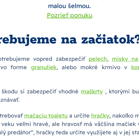
malou šelmou.
Pozrieť ponuku
rebujeme na začiatok
otrebujeme vopred zabezpečiť
pelech
,
misky na
 vo forme
granuliek
, alebo mokré krmivo v
ko
a škodu si zabezpečiť vhodné
maškrty
, ktorými b
znávať.
trebovať
mačaciu toaletu
a určite
hračky
, nakoľko 
veku veľmi hravé, ale hravosť má väčšina mačiek 
lý predátor“, hračky teda určite využijete aj v jej s