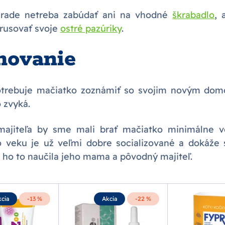
rade netreba zabúdať ani na vhodné
škrabadlo
, 
rusovať svoje
ostré pazúriky
.
movanie
otrebuje mačiatko zoznámiť so svojim novým dom
 zvyká.
ajiteľa by sme mali brať mačiatko minimálne v
o veku je už veľmi dobre socializované a dokáže 
e ho to naučila jeho mama a pôvodný majiteľ.
cia
-13 %
Akcia
-22 %