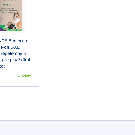
CE Biospotix
t-on L-XL
s repelentným
 pre psy 3x3ml
kg)
Skladom