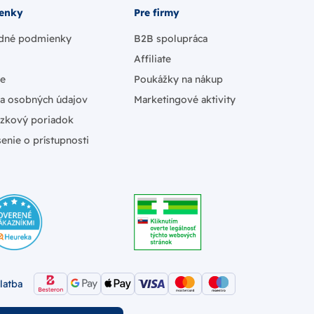
enky
Pre firmy
dné podmienky
B2B spolupráca
Affiliate
ie
Poukážky na nákup
a osobných údajov
Marketingové aktivity
zkový poriadok
enie o prístupnosti
latba