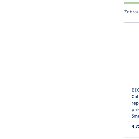
Zobraz
BI
Cat
rep
pre
3me
4,7