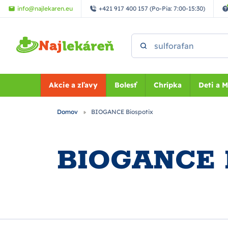
Preskočiť na hlavný obsah
info@najlekaren.eu
+421 917 400 157 (Po-Pia: 7:00-15:30)
Vyhľadať
Akcie a zľavy
Bolesť
Chrípka
Deti a 
Domov
BIOGANCE Biospotix
BIOGANCE B