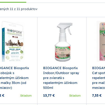
ených
11 z 11 produktov
OGANCE Biospotix
BIOGANCE Biospotix
BIOGAN
 obojok s
Indoor/Outdoor spray
Cat spot
elentným účinkom
pre zvieratá s
repelen
 mačky 35cm (od
repelentným účinkom
pre mač
siacov)
500ml
mesiaco
2 €
13,77 €
7,33 €
Skladom
Skladom