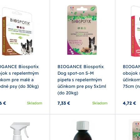
OGANCE Biospotix
BIOGANCE Biospotix
BIOGAN
jok s repelentným
Dog spot-on S-M
obojok 
nkom pre malé a
pipeta s repelentným
účinkom
edné psy (do 30kg)
účinkom pre psy 5x1ml
75cm (n
(do 20kg)
6 €
7,33 €
4,72 €
Skladom
Skladom