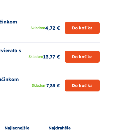
účinkom
4,72 €
Do košíka
Skladom
vieratá s
13,77 €
Do košíka
Skladom
 účinkom
7,33 €
Do košíka
Skladom
Najlacnejšie
Najdrahšie