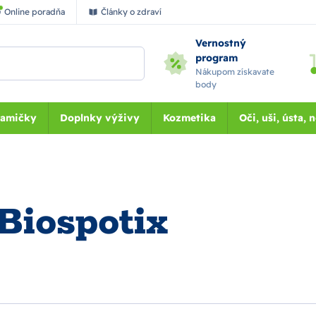
Online poradňa
Články o zdraví
Vernostný
program
Nákupom získavate
body
Mamičky
Doplnky výživy
Kozmetika
Oči, uši, ústa, 
iospotix