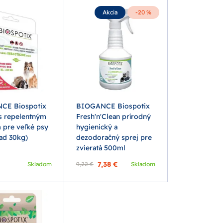
Akcia
-20 %
CE Biospotix
BIOGANCE Biospotix
s repelentným
Fresh'n'Clean prírodný
 pre veľké psy
hygienický a
ad 30kg)
dezodoračný sprej pre
zvieratá 500ml
7,38 €
Skladom
9,22 €
Skladom