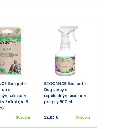
CE Biospotix
BIOGANCE Biospotix
-on s
Dog spray s
tným účinkom
repelentným účinkom
ky 5x1ml (od 3
pre psy 500ml
v)
12,83 €
Skladom
Skladom