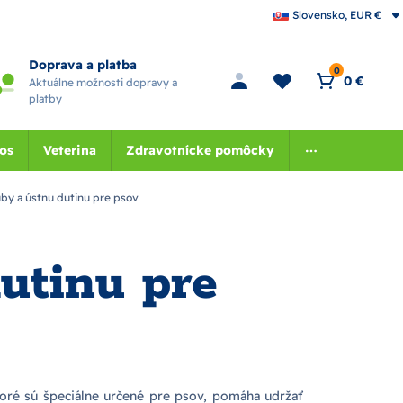
Slovensko, EUR €
Doprava a platba
0
0 €
Aktuálne možnosti dopravy a
platby
nos
Veterina
Zdravotnícke pomôcky
uby a ústnu dutinu pre psov
dutinu pre
toré sú špeciálne určené pre psov, pomáha udržať