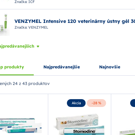
Značka:
ICF
VENZYMEL Intensive 120 veterinárny ústny gél 3
Značka:
VENZYMEL
ajpredávanejších
p produkty
Najpredávanejšie
Najnovšie
ených
24 z 43 produktov
Akcia
-28 %