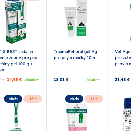
´S BEST sada na
TraumaPet oral gél Ag
Vet Aqu
tenie zubov pre psy
pre psy a mačky 10 ml
pre zub
tálny gel 100 g +
psov a 
ka
14,95 €
18,01 €
21,48 €
0 €
Skladom
Skladom
Akcia
-17 %
Akcia
-15 %