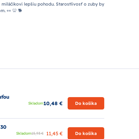
 miláčikovi lepšiu pohodu. Starostlivosť o zuby by
m. 👀 🦷 🐕
uťou
10,48 €
Do košíka
Skladom
 30
11,45 €
Do košíka
Skladom
15,93 €