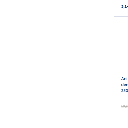
3,1
Ani
den
250
10,2