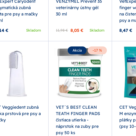
Expert Caryodent
VENZYMEL Prevent 35
VetExpe
ymatická zubná
veterinárny ústny gél
finger 
ta pre psy a mačky
30 ml
na čiste
ml
psy a m
14 €
8,05 €
8,47 €
Skladom
11,98 €
Skladom
Akcia
-17 %
 Veggiedent zubná
VET´S BEST CLEAN
CET Veg
ka prstová pre psy a
TEATH FINGER PADS
M enzym
čky
čistiaca utierka -
plátky p
náprstok na zuby pre
(psy 10
psy 50 ks