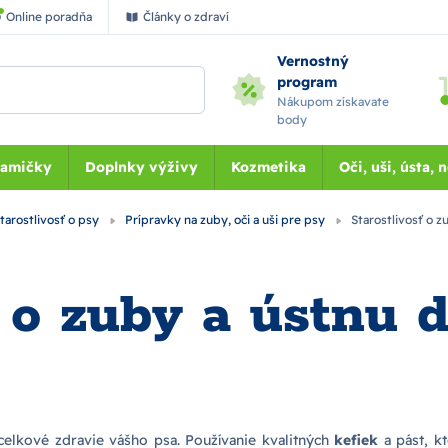
Online poradňa
Články o zdraví
Vernostný
program
Nákupom získavate
body
Mamičky
Doplnky výživy
Kozmetika
Oči, uši, ústa, 
tarostlivosť o psy
Prípravky na zuby, oči a uši pre psy
Starostlivosť o z
ť o zuby a ústnu 
elkové zdravie vášho psa. Používanie kvalitných
kefiek
a pást, k