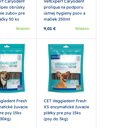
rt Caryodent
VetExpert Caryodent
wipes obrúsky
proliqua na podporu
nie zubov pre
ústnej hygieny psov a
ačky 50 ks
mačiek 250ml
9,01 €
Skladom
Skladom
giedent Fresh
CET Veggiedent Fresh
atické žuvacie
XS enzymatické žuvacie
re psy 15ks
plátky pre psy 15ks
-30kg)
(psy do 5kg)