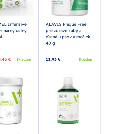
EL Intensive
ALAVIS Plaque Free
rinárny ústny
pre zdravé zuby a
l
ďasná u psov a mačiek
40 g
8,45 €
11,93 €
Skladom
Skladom