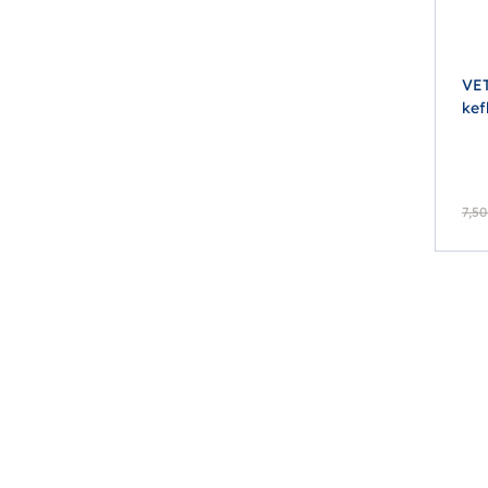
VET
kef
7,50