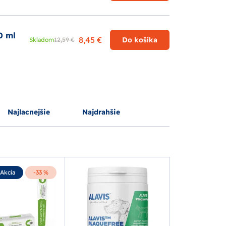
0 ml
8,45 €
Do košíka
Skladom
12,59 €
Najlacnejšie
Najdrahšie
Akcia
-33 %