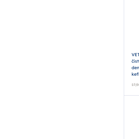
VET
čis
den
kef
17,5