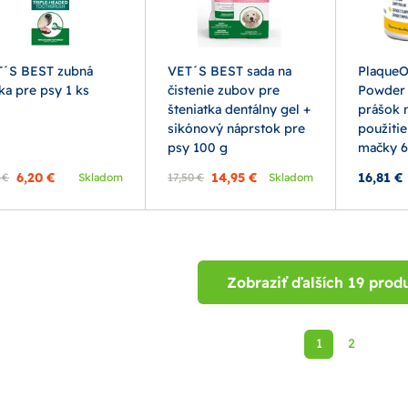
´S BEST zubná
VET´S BEST sada na
PlaqueO
ka pre psy 1 ks
čistenie zubov pre
Powder 
šteniatka dentálny gel +
prášok n
sikónový náprstok pre
použitie
psy 100 g
mačky 6
6,20 €
14,95 €
16,81 €
 €
Skladom
17,50 €
Skladom
Zobraziť ďalších 19 prod
1
2