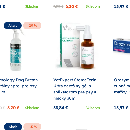
4 €
6,20 €
13,97 €
Skladom
7,50 €
Skladom
Akcia
-20 %
mology Dog Breath
VetExpert StomaFerin
Orozyme
tálny sprej pre psy
Ultra dentálny gél s
zubná pa
 ml
aplikátorom pre psy a
mačky 
mačky 30ml
8,20 €
33,84 €
13,97 €
0 €
Skladom
Skladom
Akcia
-15 %