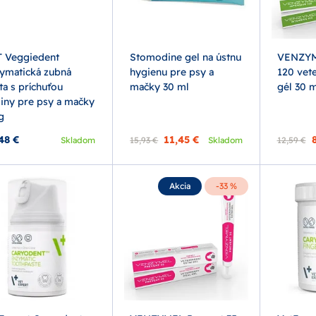
 Veggiedent
Stomodine gel na ústnu
VENZYM
ymatická zubná
hygienu pre psy a
120 vete
ta s príchuťou
mačky 30 ml
gél 30 m
iny pre psy a mačky
g
48 €
11,45 €
Skladom
15,93 €
Skladom
12,59 €
Akcia
-33 %