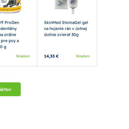
ff ProDen
SkinMed StomaGel gel
dentálny
na hojenie rán v ústnej
a orálne
dutine zvierat 30g
 pre psy a
0 g
14,33 €
Skladom
Skladom
uktov