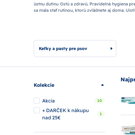
ústnu dutinu čistú a zdravú. Pravidelná hygiena 
sa mala stať rutinou, ktorú zvládnete aj doma. Uis
Kefky a pasty pre psov
Najp
Kolekcie
Akcia
10
+ DARČEK k nákupu
1
nad 25€