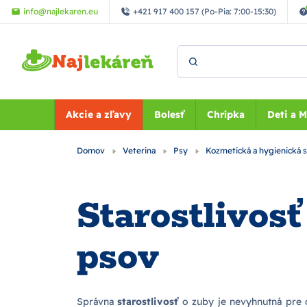
Preskočiť na hlavný obsah
info@najlekaren.eu
+421 917 400 157 (Po-Pia: 7:00-15:30)
Vyhľadať
Akcie a zľavy
Bolesť
Chrípka
Deti a 
Domov
Veterina
Psy
Kozmetická a hygienická s
Starostlivos
psov
Správna
starostlivosť
o zuby je nevyhnutná pre c