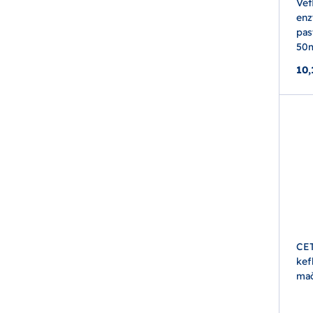
Vet
enz
pas
50
10,
CET
kef
ma