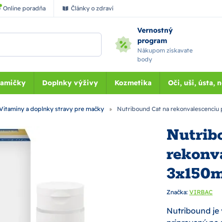
Online poradňa
Články o zdraví
Vernostný
program
Nákupom získavate
body
Mamičky
Doplnky výživy
Kozmetika
Oči, uši, ústa, 
Vitamíny a doplnky stravy pre mačky
Nutribound Cat na rekonvalescenciu
Nutrib
rekonv
3x150m
Značka:
VIRBAC
Nutribound je 