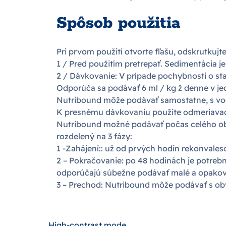
Spôsob použitia
Pri prvom použití otvorte fľašu, odskrutkujt
1 / Pred použitím pretrepať. Sedimentácia 
2 / Dávkovanie: V prípade pochybnosti o sta
Odporúča sa podávať 6 ml / kg ž denne v je
Nutribound môže podávať samostatne, s vodo
K presnému dávkovaniu použite odmeriavaci
Nutribound možné podávať počas celého obdo
rozdelený na 3 fázy:
1 -Zahájení:: už od prvých hodín rekonvales
2 – Pokračovanie: po 48 hodinách je potrebn
odporúčajú súbežne podávať malé a opakovan
3 – Prechod: Nutribound môže podávať s ob
High-contrast mode