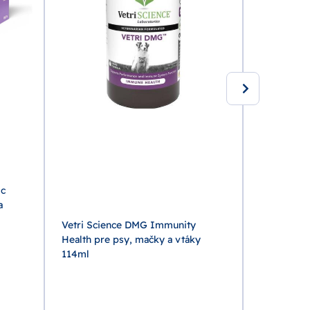
ic
a
Vetri Science DMG Immunity
Health pre psy, mačky a vtáky
114ml
VITAR Vete
kĺbová výž