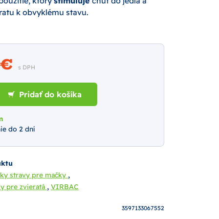
použitie, ktorý
stimuluje
chuť do jedla a
vratu k obvyklému stavu.
8 €
s DPH
Pridať do košíka
m
ie do 2 dní
uktu
,
nky stravy pre mačky
,
y pre zvieratá
VIRBAC
3597133067552