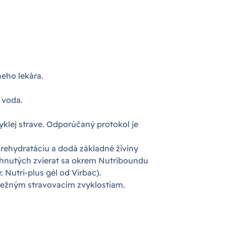
neho lekára.
 voda.
klej strave. Odporúčaný protokol je
 rehydratáciu a dodá základné živiny
tihnutých zvierat sa okrem Nutriboundu
Nutri-plus gél od Virbac).
bežným stravovacím zvyklostiam.