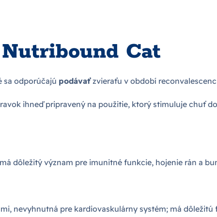
 Nutribound Cat
ré sa odporúčajú
podávať
zvieraťu v období reconvalescenci
ravok ihneď pripravený na použitie, ktorý stimuluje chuť do
má dôležitý význam pre imunitné funkcie, hojenie rán a bu
mi, nevyhnutná pre kardiovaskulárny systém; má dôležitú fu