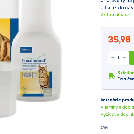
pripravený na 
pitia až do ná
Zobraziť viac
35,9
Sklado
Doručen
Kategórie prod
Vitamíny a dopl
Výživové doplnk
EAN