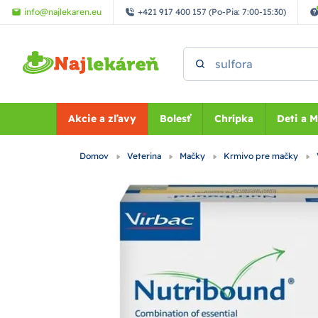
Preskočiť na hlavný obsah
info@najlekaren.eu
+421 917 400 157 (Po-Pia: 7:00-15:30)
Vyhľadať
Akcie a zľavy
Bolesť
Chrípka
Deti a 
Domov
Veterina
Mačky
Krmivo pre mačky