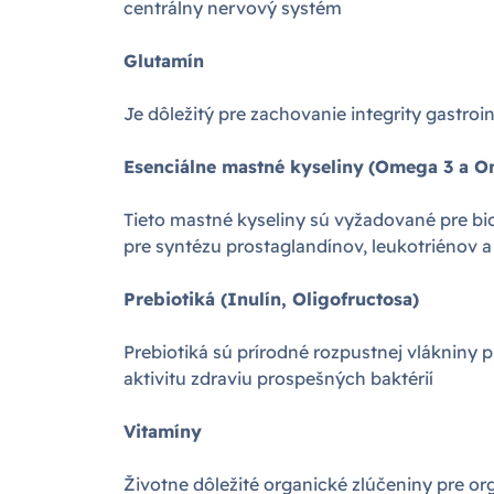
centrálny nervový systém
Glutamín
Je dôležitý pre zachovanie integrity gastroi
Esenciálne mastné kyseliny
(Omega 3 a O
Tieto mastné kyseliny sú vyžadované pre bio
pre syntézu prostaglandínov, leukotriénov
Prebiotiká (Inulín, Oligofructosa)
Prebiotiká sú prírodné rozpustnej vlákniny 
aktivitu zdraviu prospešných baktérií
Vitamíny
Životne dôležité organické zlúčeniny pre o