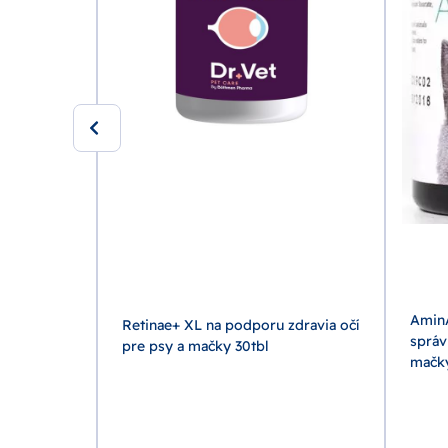
Amin
Retinae+ XL na podporu zdravia očí
správ
ičiek pri
pre psy a mačky 30tbl
mačk
ti obličiek