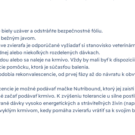
e biely uzáver a odstráňte bezpečnostné fóliu.
je bežným javom.
ve zvieraťa je odporúčané vyžiadať si stanovisko veterinár
dnej alebo niekoľkých rozdelených dávkach.
u alebo sa naleje na krmivo. Vždy by mali byť k dispozícii
e pomôcku, ktorá je súčasťou balenia.
bia rekonvalescencie, od prvej fázy až do návratu k obvy
cencie je možné podávať mačke Nutribound, ktorý jej zaistí
é začať podávať krmivo. K zvýšeniu tolerancie u silne pos
é dávky vysoko energetických a stráviteľných živín (napr. 
vyklým krmivom, kedy pomáha zvieraťu vrátiť sa k svojim 