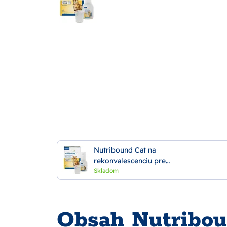
Nutribound Cat na
rekonvalescenciu pre
mačky 3x150ml
Skladom
Obsah Nutribou