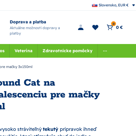
Slovensko, EUR €
Doprava a platba
0
0 €
Aktuálne možnosti dopravy a
platby
nos
Veterina
Zdravotnícke pomôcky
 pre mačky 3x150ml
ound Cat na
alescenciu pre mačky
l
vysoko stráviteľný
tekutý
prípravok ihneď