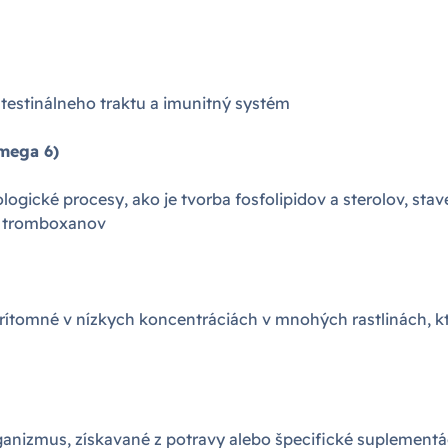
ntestinálneho traktu a imunitný systém
mega 6)
logické procesy, ako je tvorba fosfolipidov a sterolov, sta
 a tromboxanov
prítomné v nízkych koncentráciách v mnohých rastlinách, kt
rganizmus, získavané z potravy alebo špecifické suplementá