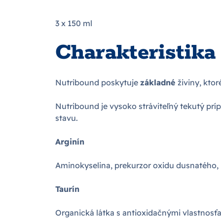
3 x 150 ml
Charakteristika
Nutribound poskytuje
základné
živiny, kto
Nutribound je vysoko stráviteľný tekutý príp
stavu.
Arginín
Aminokyselina, prekurzor oxidu dusnatého, 
Taurín
Organická látka s antioxidačnými vlastnosťa