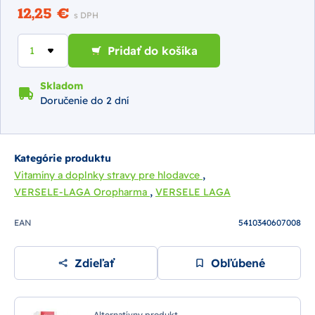
12,25 €
s DPH
Pridať do košíka
Skladom
Doručenie do 2 dní
Kategórie produktu
,
Vitamíny a doplnky stravy pre hlodavce
,
VERSELE-LAGA Oropharma
VERSELE LAGA
EAN
5410340607008
Zdieľať
Obľúbené
Alternatívny produkt