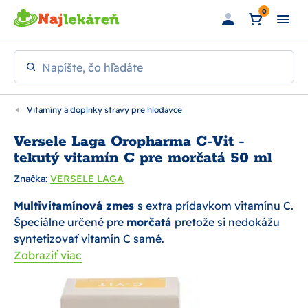
Preskočiť na hlavný obsah
0
Napíšte, čo hľadáte
Vitamíny a doplnky stravy pre hlodavce
Versele Laga Oropharma C-Vit -
tekutý vitamín C pre morčatá 50 ml
Značka:
VERSELE LAGA
Multivitamínová zmes
s extra prídavkom vitamínu C.
Špeciálne určené pre
morčatá
pretože si nedokážu
syntetizovať vitamín C samé.
Zobraziť viac