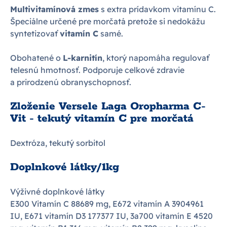
Multivitamínová zmes
s extra prídavkom vitamínu C.
Špeciálne určené pre morčatá pretože si nedokážu
syntetizovať
vitamín C
samé.
Obohatené o
L-karnitín
, ktorý napomáha regulovať
telesnú hmotnosť. Podporuje celkové zdravie
a prirodzenú obranyschopnosť.
Zloženie Versele Laga Oropharma C-
Vit - tekutý vitamín C pre morčatá
Dextróza, tekutý sorbitol
Doplnkové látky/1kg
Výživné doplnkové látky
E300 Vitamín C 88689 mg, E672 vitamín A 3904961
IU, E671 vitamín D3 177377 IU, 3a700 vitamín E 4520