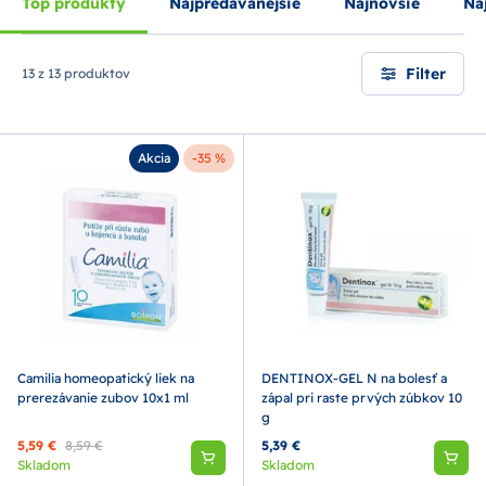
Top produkty
Najpredávanejšie
Najnovšie
Naj
Filter
13 z 13 produktov
Akcia
-35 %
Camilia homeopatický liek na
DENTINOX-GEL N na bolesť a
prerezávanie zubov 10x1 ml
zápal pri raste prvých zúbkov 10
g
5,59 €
8,59 €
5,39 €
Skladom
Skladom