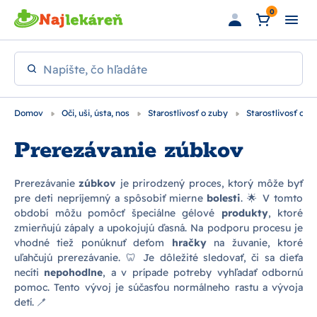
Preskočiť na hlavný obsah
0
Napíšte, čo hľadáte
Domov
Oči, uši, ústa, nos
Starostlivosť o zuby
Starostlivosť o d
Prerezávanie zúbkov
Prerezávanie
zúbkov
je prirodzený proces, ktorý môže byť
pre deti nepríjemný a spôsobiť mierne
bolesti
. 🌟 V tomto
období môžu pomôcť špeciálne gélové
produkty
, ktoré
zmierňujú zápaly a upokojujú ďasná. Na podporu procesu je
vhodné tiež ponúknuť deťom
hračky
na žuvanie, ktoré
uľahčujú prerezávanie. 🦷 Je dôležité sledovať, či sa dieťa
necíti
nepohodlne
, a v prípade potreby vyhľadať odbornú
pomoc. Tento vývoj je súčasťou normálneho rastu a vývoja
detí. 🪥